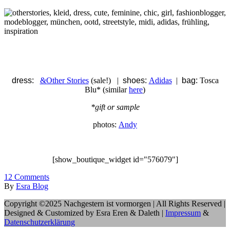
dress:
&Other Stories
(sale!) |
shoes:
Adidas
|
bag:
Tosca
Blu* (similar
here
)
*gift or sample
photos:
Andy
[show_boutique_widget id="576079"]
12
Comments
By
Esra Blog
Copyright ©2025 Nachgestern ist vormorgen | All Rights Reserved |
Designed & Customized by Esra Eren & Daleth |
Impressum
&
Datenschutzerklärung