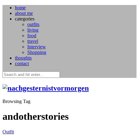
home
about me
categories
outfits
living
food
travel
Interview
Shopping
thoughts
contact
Browsing Tag
andotherstories
Outfit