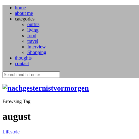
home
about me
categories
outfits
living
food
travel
Interview
Shopping
thoughts
contact
Browsing Tag
august
Lifestyle