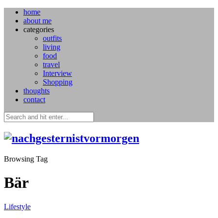
home
about me
categories
outfits
living
food
travel
Interview
Shopping
thoughts
contact
Browsing Tag
Bär
Lifestyle