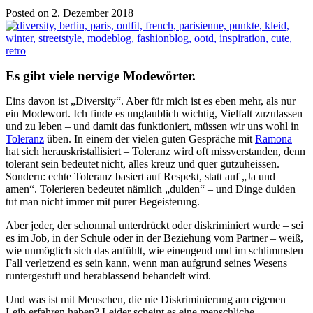
Posted on 2. Dezember 2018
Es gibt viele nervige Modewörter.
Eins davon ist „Diversity“. Aber für mich ist es eben mehr, als nur
ein Modewort. Ich finde es unglaublich wichtig, Vielfalt zuzulassen
und zu leben – und damit das funktioniert, müssen wir uns wohl in
Toleranz
üben. In einem der vielen guten Gespräche mit
Ramona
hat sich herauskristallisiert – Toleranz wird oft missverstanden, denn
tolerant sein bedeutet nicht, alles kreuz und quer gutzuheissen.
Sondern: echte Toleranz basiert auf Respekt, statt auf „Ja und
amen“. Tolerieren bedeutet nämlich „dulden“ – und Dinge dulden
tut man nicht immer mit purer Begeisterung.
Aber jeder, der schonmal unterdrückt oder diskriminiert wurde – sei
es im Job, in der Schule oder in der Beziehung vom Partner – weiß,
wie unmöglich sich das anfühlt, wie einengend und im schlimmsten
Fall verletzend es sein kann, wenn man aufgrund seines Wesens
runtergestuft und herablassend behandelt wird.
Und was ist mit Menschen, die nie Diskriminierung am eigenen
Leib erfahren haben? Leider scheint es eine menschliche