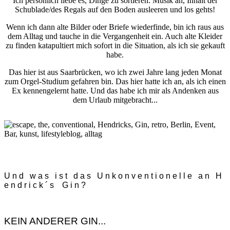
Ich persönlich liebe es, Dinge zu sortieren. Musik an, Inhalt der
Schublade/des Regals auf den Boden ausleeren und los gehts!
Wenn ich dann alte Bilder oder Briefe wiederfinde, bin ich raus aus
dem Alltag und tauche in die Vergangenheit ein. Auch alte Kleider
zu finden katapultiert mich sofort in die Situation, als ich sie gekauft
habe.
Das hier ist aus Saarbrücken, wo ich zwei Jahre lang jeden Monat
zum Orgel-Studium gefahren bin. Das hier hatte ich an, als ich einen
Ex kennengelernt hatte. Und das habe ich mir als Andenken aus
dem Urlaub mitgebracht...
U n d w a s i s t d a s U n k o n v e n t i o n e l l e a n H
e n d r i c k ´ s G i n ?
KEIN ANDERER GIN...