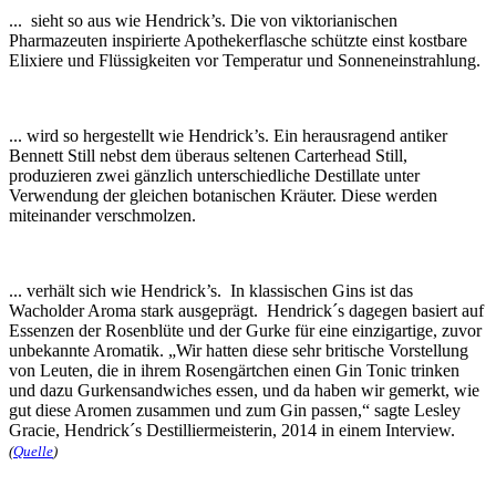
... sieht so aus wie Hendrick’s. Die von viktorianischen
Pharmazeuten inspirierte Apothekerflasche schützte einst kostbare
Elixiere und Flüssigkeiten vor Temperatur und Sonneneinstrahlung.
... wird so hergestellt wie Hendrick’s. Ein herausragend antiker
Bennett Still nebst dem überaus seltenen Carterhead Still,
produzieren zwei gänzlich unterschiedliche Destillate unter
Verwendung der gleichen botanischen Kräuter. Diese werden
miteinander verschmolzen.
... verhält sich wie Hendrick’s. In klassischen Gins ist das
Wacholder Aroma stark ausgeprägt. Hendrick´s dagegen basiert auf
Essenzen der Rosenblüte und der Gurke für eine einzigartige, zuvor
unbekannte Aromatik. „Wir hatten diese sehr britische Vorstellung
von Leuten, die in ihrem Rosengärtchen einen Gin Tonic trinken
und dazu Gurkensandwiches essen, und da haben wir gemerkt, wie
gut diese Aromen zusammen und zum Gin passen,“ sagte Lesley
Gracie, Hendrick´s Destilliermeisterin, 2014 in einem Interview.
(
Quelle
)