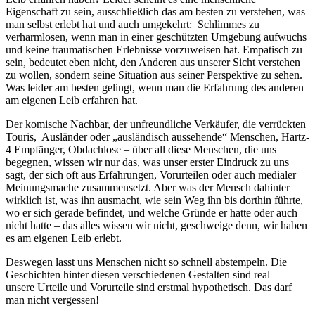
Eigenschaft zu sein, ausschließlich das am besten zu verstehen, was
man selbst erlebt hat und auch umgekehrt: Schlimmes zu
verharmlosen, wenn man in einer geschützten Umgebung aufwuchs
und keine traumatischen Erlebnisse vorzuweisen hat. Empatisch zu
sein, bedeutet eben nicht, den Anderen aus unserer Sicht verstehen
zu wollen, sondern seine Situation aus seiner Perspektive zu sehen.
Was leider am besten gelingt, wenn man die Erfahrung des anderen
am eigenen Leib erfahren hat.
Der komische Nachbar, der unfreundliche Verkäufer, die verrückten
Touris, Ausländer oder „ausländisch aussehende“ Menschen, Hartz-
4 Empfänger, Obdachlose – über all diese Menschen, die uns
begegnen, wissen wir nur das, was unser erster Eindruck zu uns
sagt, der sich oft aus Erfahrungen, Vorurteilen oder auch medialer
Meinungsmache zusammensetzt. Aber was der Mensch dahinter
wirklich ist, was ihn ausmacht, wie sein Weg ihn bis dorthin führte,
wo er sich gerade befindet, und welche Gründe er hatte oder auch
nicht hatte – das alles wissen wir nicht, geschweige denn, wir haben
es am eigenen Leib erlebt.
Deswegen lasst uns Menschen nicht so schnell abstempeln. Die
Geschichten hinter diesen verschiedenen Gestalten sind real –
unsere Urteile und Vorurteile sind erstmal hypothetisch. Das darf
man nicht vergessen!