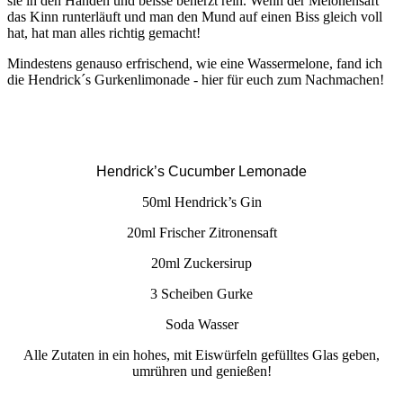
sie in den Händen und beisse beherzt rein. Wenn der Melonensaft
das Kinn runterläuft und man den Mund auf einen Biss gleich voll
hat, hat man alles richtig gemacht!
Mindestens genauso erfrischend, wie eine Wassermelone, fand ich
die Hendrick´s Gurkenlimonade - hier für euch zum Nachmachen!
Hendrick’s Cucumber Lemonade
50ml Hendrick’s Gin
20ml Frischer Zitronensaft
20ml Zuckersirup
3 Scheiben Gurke
Soda Wasser
Alle Zutaten in ein hohes, mit Eiswürfeln gefülltes Glas geben,
umrühren und genießen!