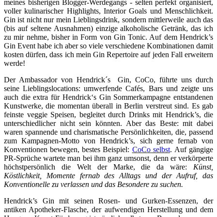
meines bisherigen Blogger-Werdegangs - selten perfekt organisiert,
voller kulinarischer Highlights, Interior Goals und Menschlichkeit.
Gin ist nicht nur mein Lieblingsdrink, sondern mittlerweile auch das
(bis auf seltene Ausnahmen) einzige alkoholische Getränk, das ich
zu mir nehme, bisher in Form von Gin Tonic. Auf dem Hendrick’s
Gin Event habe ich aber so viele verschiedene Kombinationen damit
kosten dürfen, dass ich mein Gin Repertoire auf jeden Fall erweitern
werde!
Der Ambassador von Hendrick´s Gin, CoCo, führte uns durch
seine Lieblingslocations: umwerfende Cafés, Bars und zeigte uns
auch die extra für Hendrick‘s Gin Sommerkampagne entstandenen
Kunstwerke, die momentan überall in Berlin verstreut sind. Es gab
feinste veggie Speisen, begleitet durch Drinks mit Hendrick’s, die
unterschiedlicher nicht sein könnten. Aber das Beste: mit dabei
waren spannende und charismatische Persönlichkeiten, die, passend
zum Kampagnen-Motto von Hendrick’s, sich gerne fernab von
Konventionen bewegen, bestes Beispiel:
CoCo selbst
.
Auf gängige
PR-Sprüche wartete man bei ihm ganz umsonst, denn er verkörperte
höchstpersönlich die Welt der Marke, die da wäre:
Künst,
Köstlichkeit, Momente fernab des Alltags und der Aufruf, das
Konventionelle zu verlassen und das Besondere zu suchen.
Hendrick’s Gin mit seinen Rosen- und Gurken-Essenzen, der
antiken Apotheker-Flasche, der aufwendigen Herstellung und dem