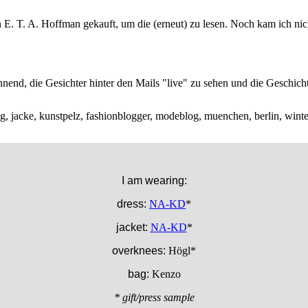
E. T. A. Hoffman gekauft, um die (erneut) zu lesen. Noch kam ich nich
annend, die Gesichter hinter den Mails "live" zu sehen und die Geschich
I am wearing:
dress:
NA-KD
*
jacket:
NA-KD
*
overknees:
Högl*
bag:
Kenzo
* gift/press sample