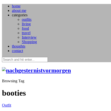
home
about me
categories
outfits
living
food
travel
Interview
Shopping
thoughts
contact
Browsing Tag
booties
Outfit