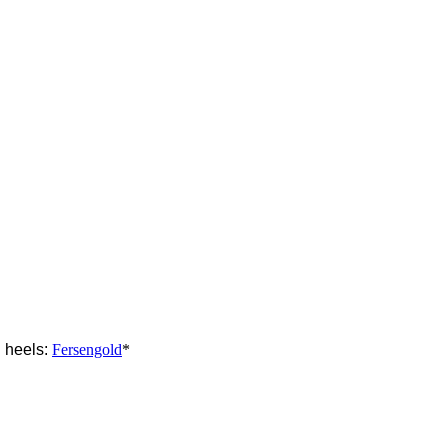
|
heels:
Fersengold
*