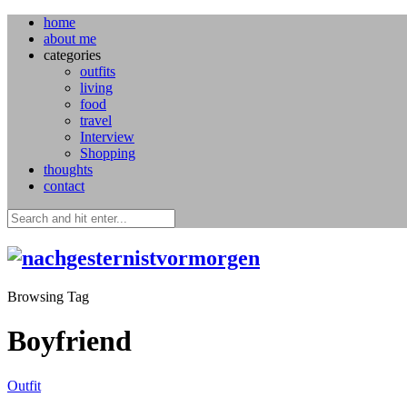
home
about me
categories
outfits
living
food
travel
Interview
Shopping
thoughts
contact
Browsing Tag
Boyfriend
Outfit