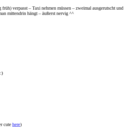
tag früh) verpasst – Taxi nehmen müssen – zweimal ausgerutscht und
man mittendrin hängt – äußerst nervig ^^
:)
er cute
here
)