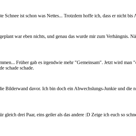
e Schnee ist schon was Nettes... Trotzdem hoffe ich, dass er nicht bis Ap
gt, geplant war eben nichts, und genau das wurde mir zum Verhängnis. Näc
nommen... Früher gab es irgendwie mehr "Gemeinsam". Jetzt wird man "e
ade schade schade.
w die Bilderwand davor. Ich bin doch ein Abwechslungs-Junkie und die 
gleich drei Paar, eins geiler als das andere :D Zeige ich euch so schne