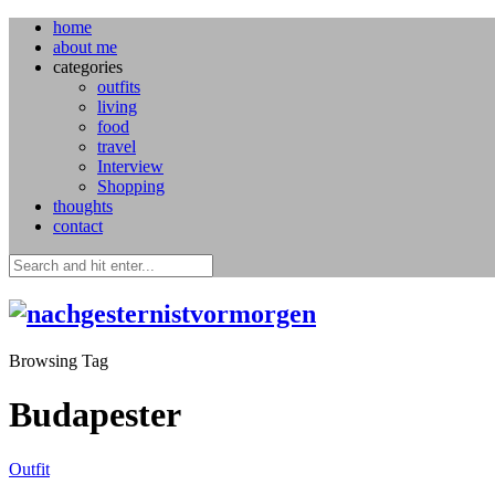
home
about me
categories
outfits
living
food
travel
Interview
Shopping
thoughts
contact
Browsing Tag
Budapester
Outfit