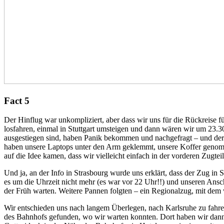
Fact 5
Der Hinflug war unkompliziert, aber dass wir uns für die Rückreise f
losfahren, einmal in Stuttgart umsteigen und dann wären wir um 23.30 
ausgestiegen sind, haben Panik bekommen und nachgefragt – und der S
haben unsere Laptops unter den Arm geklemmt, unsere Koffer genomme
auf die Idee kamen, dass wir vielleicht einfach in der vorderen Zugt
Und ja, an der Info in Strasbourg wurde uns erklärt, dass der Zug in
es um die Uhrzeit nicht mehr (es war vor 22 Uhr!!) und unseren Anschl
der Früh warten. Weitere Pannen folgten – ein Regionalzug, mit dem w
Wir entschieden uns nach langem Überlegen, nach Karlsruhe zu fahren
des Bahnhofs gefunden, wo wir warten konnten. Dort haben wir dann