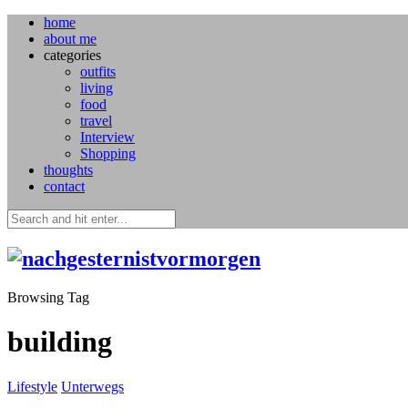
home
about me
categories
outfits
living
food
travel
Interview
Shopping
thoughts
contact
Browsing Tag
building
Lifestyle
Unterwegs