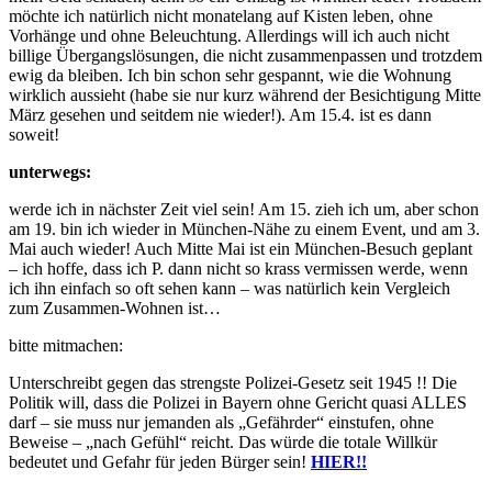
möchte ich natürlich nicht monatelang auf Kisten leben, ohne
Vorhänge und ohne Beleuchtung. Allerdings will ich auch nicht
billige Übergangslösungen, die nicht zusammenpassen und trotzdem
ewig da bleiben. Ich bin schon sehr gespannt, wie die Wohnung
wirklich aussieht (habe sie nur kurz während der Besichtigung Mitte
März gesehen und seitdem nie wieder!). Am 15.4. ist es dann
soweit!
unterwegs:
werde ich in nächster Zeit viel sein! Am 15. zieh ich um, aber schon
am 19. bin ich wieder in München-Nähe zu einem Event, und am 3.
Mai auch wieder! Auch Mitte Mai ist ein München-Besuch geplant
– ich hoffe, dass ich P. dann nicht so krass vermissen werde, wenn
ich ihn einfach so oft sehen kann – was natürlich kein Vergleich
zum Zusammen-Wohnen ist…
bitte mitmachen:
Unterschreibt gegen das strengste Polizei-Gesetz seit 1945 !! Die
Politik will, dass die Polizei in Bayern ohne Gericht quasi ALLES
darf – sie muss nur jemanden als „Gefährder“ einstufen, ohne
Beweise – „nach Gefühl“ reicht. Das würde die totale Willkür
bedeutet und Gefahr für jeden Bürger sein!
HIER!!