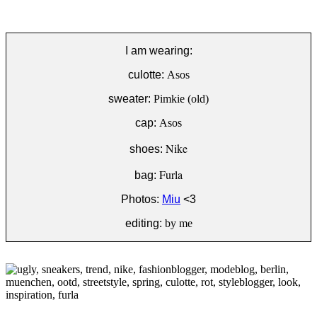
I am wearing:
culotte:
Asos
sweater:
Pimkie (old)
cap:
Asos
Nike
shoes:
Furla
bag:
Photos:
Miu
<3
editing:
by me