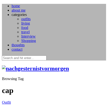
home
about me
categories
outfits
living
food
travel
Interview
Shopping
thoughts
contact
Browsing Tag
cap
Outfit