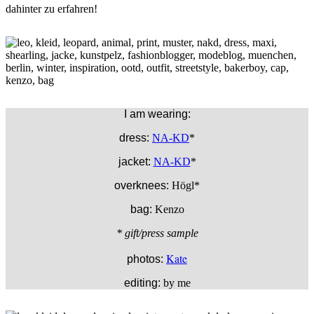
dahinter zu erfahren!
I am wearing:
dress:
NA-KD
*
jacket:
NA-KD
*
overknees:
Högl*
bag:
Kenzo
* gift/press sample
Kate
photos:
editing:
by me