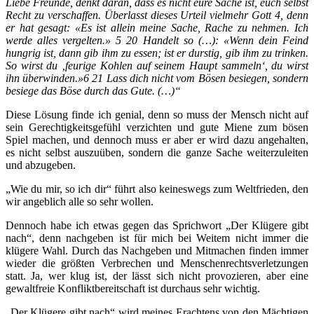
Liebe Freunde, denkt daran, dass es nicht eure Sache ist, euch selbst
Recht zu verschaffen. Überlasst dieses Urteil vielmehr Gott 4, denn
er hat gesagt: «Es ist allein meine Sache, Rache zu nehmen. Ich
werde alles vergelten.» 5 20 Handelt so (…): «Wenn dein Feind
hungrig ist, dann gib ihm zu essen; ist er durstig, gib ihm zu trinken.
So wirst du ‚feurige Kohlen auf seinem Haupt sammeln‘, du wirst
ihn überwinden.»6 21 Lass dich nicht vom Bösen besiegen, sondern
besiege das Böse durch das Gute. (…)“
Diese Lösung finde ich genial, denn so muss der Mensch nicht auf
sein Gerechtigkeitsgefühl verzichten und gute Miene zum bösen
Spiel machen, und dennoch muss er aber er wird dazu angehalten,
es nicht selbst auszuüben, sondern die ganze Sache weiterzuleiten
und abzugeben.
„Wie du mir, so ich dir“ führt also keineswegs zum Weltfrieden, den
wir angeblich alle so sehr wollen.
Dennoch habe ich etwas gegen das Sprichwort „Der Klügere gibt
nach“, denn nachgeben ist für mich bei Weitem nicht immer die
klügere Wahl. Durch das Nachgeben und Mitmachen finden immer
wieder die größten Verbrechen und Menschenrechtsverletzungen
statt. Ja, wer klug ist, der lässt sich nicht provozieren, aber eine
gewaltfreie Konfliktbereitschaft ist durchaus sehr wichtig.
„Der Klügere gibt nach“ wird meines Erachtens von den Mächtigen