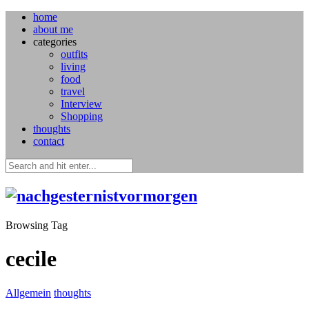
home
about me
categories
outfits
living
food
travel
Interview
Shopping
thoughts
contact
Browsing Tag
cecile
Allgemein
thoughts