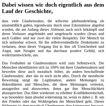
Dabei wissen wir doch eigentlich aus dem
Lauf der Geschichte,
dass viele Glaubenssätze, die teilweise jahrhundertelang als
unumstößlich galten, irgendwann durch neue Erkenntnisse abgelöst
wurden, die am Anfang dieses Ablösens auch noch bekämpft und
deren Verfasser angefeindet und umgebracht wurden (Jesus und
auch Galileo sind nur zwei der vielen Beispiele). Der Mensch tut
sich unfassbar schwer, für ihn selbstverständliche Denkmuster zu
verlassen, denn dieser Vorgang löst in ihm oft Unsicherheit und
Angst, statt Neugier und das durchaus positive Gefühl, sich
weiterzuentwickeln, aus.
Das Festhalten an Glaubenssätzen wird zum Selbstzweck. Die
Menschen identifizieren sich zu 100% mit ihren Glaubenssätzen und
bewerten diese auch moralisch höher, als anders beschaffende
Glaubenssätze, aber das ist noch nicht alles. Durch die moralische
Bewertung steigt die Legitimation, andere Meinungen zu
diskreditieren und Menschen, die diese Meinungen vertreten,
anzugreifen und abzuwerten, ihnen gar ihre Menschlichkeit
abzusprechen. Das führt wiederum zu erhöhter Konfliktbereitschaft,
was besonders dann absolut widersinnig ist, wenn es dabei z. B. um
den Frieden oder das Wohlergehen der Menschheit geht. Dieser
Widersinn ist dem moralisch Überlegenen aber keineswegs bewusst,