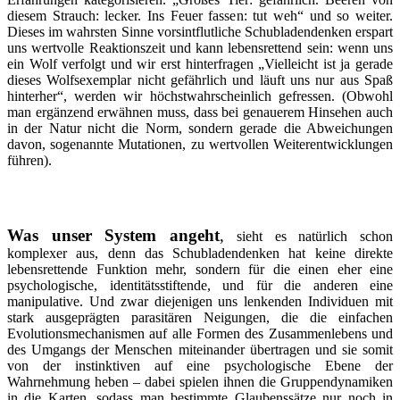
diesem Strauch: lecker. Ins Feuer fassen: tut weh“ und so weiter.
Dieses im wahrsten Sinne vorsintflutliche Schubladendenken erspart
uns wertvolle Reaktionszeit und kann lebensrettend sein: wenn uns
ein Wolf verfolgt und wir erst hinterfragen „Vielleicht ist ja gerade
dieses Wolfsexemplar nicht gefährlich und läuft uns nur aus Spaß
hinterher“, werden wir höchstwahrscheinlich gefressen. (Obwohl
man ergänzend erwähnen muss, dass bei genauerem Hinsehen auch
in der Natur nicht die Norm, sondern gerade die Abweichungen
davon, sogenannte Mutationen, zu wertvollen Weiterentwicklungen
führen).
Was unser System angeht
,
sieht es natürlich schon
komplexer aus, denn das Schubladendenken hat keine direkte
lebensrettende Funktion mehr, sondern für die einen eher eine
psychologische, identitätsstiftende, und für die anderen eine
manipulative. Und zwar diejenigen uns lenkenden Individuen mit
stark ausgeprägten parasitären Neigungen, die die einfachen
Evolutionsmechanismen auf alle Formen des Zusammenlebens und
des Umgangs der Menschen miteinander übertragen und sie somit
von der instinktiven auf eine psychologische Ebene der
Wahrnehmung heben – dabei spielen ihnen die Gruppendynamiken
in die Karten, sodass man bestimmte Glaubenssätze nur noch in