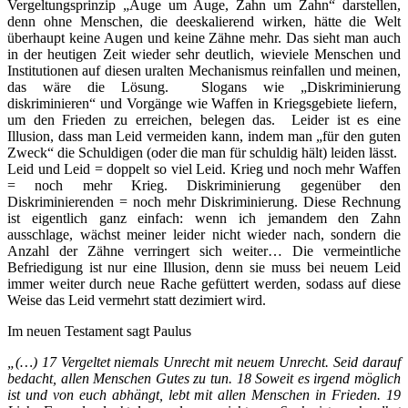
Vergeltungsprinzip „Auge um Auge, Zahn um Zahn“ darstellen,
denn ohne Menschen, die deeskalierend wirken, hätte die Welt
überhaupt keine Augen und keine Zähne mehr. Das sieht man auch
in der heutigen Zeit wieder sehr deutlich, wieviele Menschen und
Institutionen auf diesen uralten Mechanismus reinfallen und meinen,
das wäre die Lösung. Slogans wie „Diskriminierung
diskriminieren“ und Vorgänge wie Waffen in Kriegsgebiete liefern,
um den Frieden zu erreichen, belegen das. Leider ist es eine
Illusion, dass man Leid vermeiden kann, indem man „für den guten
Zweck“ die Schuldigen (oder die man für schuldig hält) leiden lässt.
Leid und Leid = doppelt so viel Leid. Krieg und noch mehr Waffen
= noch mehr Krieg. Diskriminierung gegenüber den
Diskriminierenden = noch mehr Diskriminierung. Diese Rechnung
ist eigentlich ganz einfach: wenn ich jemandem den Zahn
ausschlage, wächst meiner leider nicht wieder nach, sondern die
Anzahl der Zähne verringert sich weiter… Die vermeintliche
Befriedigung ist nur eine Illusion, denn sie muss bei neuem Leid
immer weiter durch neue Rache gefüttert werden, sodass auf diese
Weise das Leid vermehrt statt dezimiert wird.
Im neuen Testament sagt Paulus
„(…) 17 Vergeltet niemals Unrecht mit neuem Unrecht. Seid darauf
bedacht, allen Menschen Gutes zu tun. 18 Soweit es irgend möglich
ist und von euch abhängt, lebt mit allen Menschen in Frieden. 19