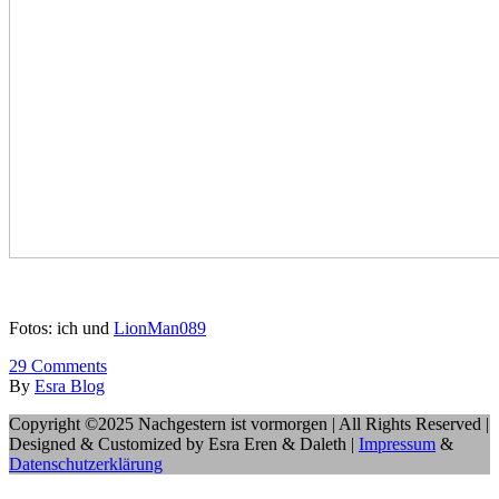
Fotos: ich und
LionMan089
29
Comments
By
Esra Blog
Copyright ©2025 Nachgestern ist vormorgen | All Rights Reserved |
Designed & Customized by Esra Eren & Daleth |
Impressum
&
Datenschutzerklärung