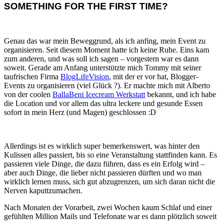
SOMETHING FOR THE FIRST TIME?
Genau das war mein Beweggrund, als ich anfing, mein Event zu
organisieren. Seit diesem Moment hatte ich keine Ruhe. Eins kam
zum anderen, und was soll ich sagen – vorgestern war es dann
soweit. Gerade am Anfang unterstützte mich Tommy mit seiner
taufrischen Firma
BlogLifeVision
, mit der er vor hat, Blogger-
Events zu organisieren (viel Glück ?). Er machte mich mit Alberto
von der coolen
BallaBeni Icecream Werkstatt
bekannt, und ich habe
die Location und vor allem das ultra leckere und gesunde Essen
sofort in mein Herz (und Magen) geschlossen :D
Allerdings ist es wirklich super bemerkenswert, was hinter den
Kulissen alles passiert, bis so eine Veranstaltung stattfinden kann. Es
passieren viele Dinge, die dazu führen, dass es ein Erfolg wird –
aber auch Dinge, die lieber nicht passieren dürften und wo man
wirklich lernen muss, sich gut abzugrenzen, um sich daran nicht die
Nerven kaputtzumachen.
Nach Monaten der Vorarbeit, zwei Wochen kaum Schlaf und einer
gefühlten Million Mails und Telefonate war es dann plötzlich soweit