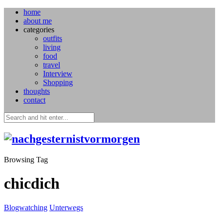
home
about me
categories
outfits
living
food
travel
Interview
Shopping
thoughts
contact
Browsing Tag
chicdich
Blogwatching
Unterwegs