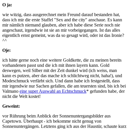
O ja:
wie witzig, dass ausgerechnet mein Freund darauf bestanden hat,
dass ich mir die erste Staffel "Sex and the city" anschaue. Es kann
mir nämlich niemand glauben, aber ich habe diese Serie noch nie
angeschaut, irgendwie ist sie an mir vorbeigegangen. Ist das alles
eigentlich ernst gemeint, was da so gesagt wird, oder ist das Ironie?
^^
Oje:
ich hätte gerne noch eine weitere Goldkette, die zu meinen bereits
vorhandenen passt und die ich mit ihnen layern kann. Gold
deswegen, weil Silber mit der Zeit dunkel wird (ich weiss, man
kann es putzen, aber das mache ich schlichtweg nicht, haha!), und
Modeschmuck verfärbt sich. Und dann habe ich festgestellt, dass
mir irgendwie nur Sachen gefallen, die am teuersten sind, bis ich bei
Valmano
eine super Auswahl an Echtschmuck
* gefunden habe, der
nicht die Welt kostet!
Geweint:
vor Rührung beim Anblick der Sonnenuntergangsbilder aus
Capetown. Überhaupt - ich bekomme nicht genug von
Sonnenuntergängen. Letztens ging ich aus der Haustür, schaute kurz