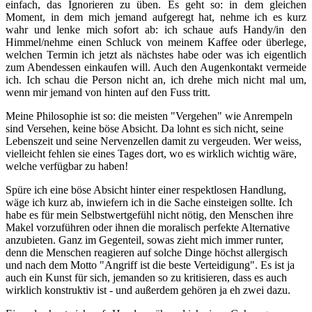
einfach, das Ignorieren zu üben. Es geht so: in dem gleichen
Moment, in dem mich jemand aufgeregt hat, nehme ich es kurz
wahr und lenke mich sofort ab: ich schaue aufs Handy/in den
Himmel/nehme einen Schluck von meinem Kaffee oder überlege,
welchen Termin ich jetzt als nächstes habe oder was ich eigentlich
zum Abendessen einkaufen will. Auch den Augenkontakt vermeide
ich. Ich schau die Person nicht an, ich drehe mich nicht mal um,
wenn mir jemand von hinten auf den Fuss tritt.
Meine Philosophie ist so: die meisten "Vergehen" wie Anrempeln
sind Versehen, keine böse Absicht. Da lohnt es sich nicht, seine
Lebenszeit und seine Nervenzellen damit zu vergeuden. Wer weiss,
vielleicht fehlen sie eines Tages dort, wo es wirklich wichtig wäre,
welche verfügbar zu haben!
Spüre ich eine böse Absicht hinter einer respektlosen Handlung,
wäge ich kurz ab, inwiefern ich in die Sache einsteigen sollte. Ich
habe es für mein Selbstwertgefühl nicht nötig, den Menschen ihre
Makel vorzuführen oder ihnen die moralisch perfekte Alternative
anzubieten. Ganz im Gegenteil, sowas zieht mich immer runter,
denn die Menschen reagieren auf solche Dinge höchst allergisch
und nach dem Motto "Angriff ist die beste Verteidigung". Es ist ja
auch ein Kunst für sich, jemanden so zu kritisieren, dass es auch
wirklich konstruktiv ist - und außerdem gehören ja eh zwei dazu.