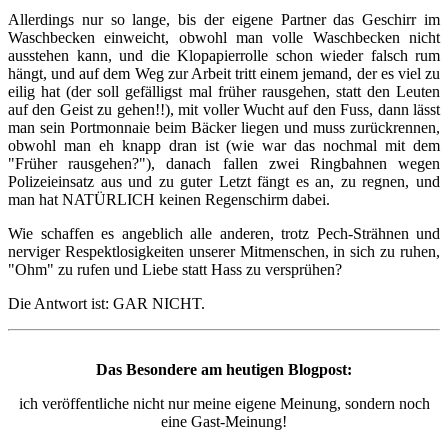
Allerdings nur so lange, bis der eigene Partner das Geschirr im
Waschbecken einweicht, obwohl man volle Waschbecken nicht
ausstehen kann, und die Klopapierrolle schon wieder falsch rum
hängt, und auf dem Weg zur Arbeit tritt einem jemand, der es viel zu
eilig hat (der soll gefälligst mal früher rausgehen, statt den Leuten
auf den Geist zu gehen!!), mit voller Wucht auf den Fuss, dann lässt
man sein Portmonnaie beim Bäcker liegen und muss zurückrennen,
obwohl man eh knapp dran ist (wie war das nochmal mit dem
"Früher rausgehen?"), danach fallen zwei Ringbahnen wegen
Polizeieinsatz aus und zu guter Letzt fängt es an, zu regnen, und
man hat NATÜRLICH keinen Regenschirm dabei.
Wie schaffen es angeblich alle anderen, trotz Pech-Strähnen und
nerviger Respektlosigkeiten unserer Mitmenschen, in sich zu ruhen,
"Ohm" zu rufen und Liebe statt Hass zu versprühen?
Die Antwort ist: GAR NICHT.
Das Besondere am heutigen Blogpost:
ich veröffentliche nicht nur meine eigene Meinung, sondern noch
eine Gast-Meinung!