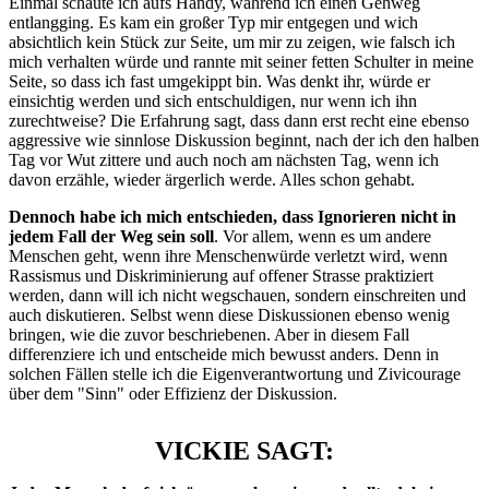
Einmal schaute ich aufs Handy, während ich einen Gehweg
entlangging. Es kam ein großer Typ mir entgegen und wich
absichtlich kein Stück zur Seite, um mir zu zeigen, wie falsch ich
mich verhalten würde und rannte mit seiner fetten Schulter in meine
Seite, so dass ich fast umgekippt bin. Was denkt ihr, würde er
einsichtig werden und sich entschuldigen, nur wenn ich ihn
zurechtweise? Die Erfahrung sagt, dass dann erst recht eine ebenso
aggressive wie sinnlose Diskussion beginnt, nach der ich den halben
Tag vor Wut zittere und auch noch am nächsten Tag, wenn ich
davon erzähle, wieder ärgerlich werde. Alles schon gehabt.
Dennoch habe ich mich entschieden, dass Ignorieren nicht in
jedem Fall der Weg sein soll
. Vor allem, wenn es um andere
Menschen geht, wenn ihre Menschenwürde verletzt wird, wenn
Rassismus und Diskriminierung auf offener Strasse praktiziert
werden, dann will ich nicht wegschauen, sondern einschreiten und
auch diskutieren. Selbst wenn diese Diskussionen ebenso wenig
bringen, wie die zuvor beschriebenen. Aber in diesem Fall
differenziere ich und entscheide mich bewusst anders. Denn in
solchen Fällen stelle ich die Eigenverantwortung und Zivicourage
über dem "Sinn" oder Effizienz der Diskussion.
VICKIE SAGT: