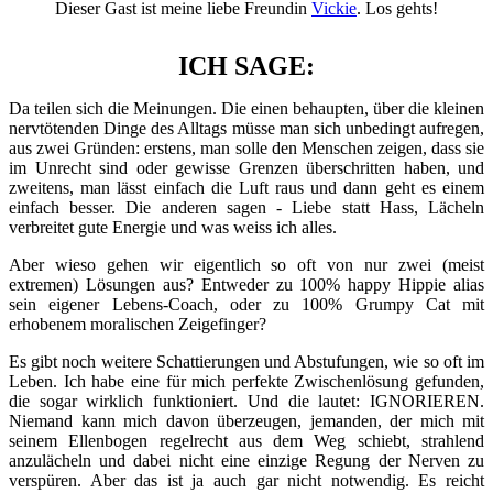
Dieser Gast ist meine liebe Freundin
Vickie
. Los gehts!
ICH SAGE:
Da teilen sich die Meinungen. Die einen behaupten, über die kleinen
nervtötenden Dinge des Alltags müsse man sich unbedingt aufregen,
aus zwei Gründen: erstens, man solle den Menschen zeigen, dass sie
im Unrecht sind oder gewisse Grenzen überschritten haben, und
zweitens, man lässt einfach die Luft raus und dann geht es einem
einfach besser. Die anderen sagen - Liebe statt Hass, Lächeln
verbreitet gute Energie und was weiss ich alles.
Aber wieso gehen wir eigentlich so oft von nur zwei (meist
extremen) Lösungen aus? Entweder zu 100% happy Hippie alias
sein eigener Lebens-Coach, oder zu 100% Grumpy Cat mit
erhobenem moralischen Zeigefinger?
Es gibt noch weitere Schattierungen und Abstufungen, wie so oft im
Leben. Ich habe eine für mich perfekte Zwischenlösung gefunden,
die sogar wirklich funktioniert. Und die lautet: IGNORIEREN.
Niemand kann mich davon überzeugen, jemanden, der mich mit
seinem Ellenbogen regelrecht aus dem Weg schiebt, strahlend
anzulächeln und dabei nicht eine einzige Regung der Nerven zu
verspüren. Aber das ist ja auch gar nicht notwendig. Es reicht