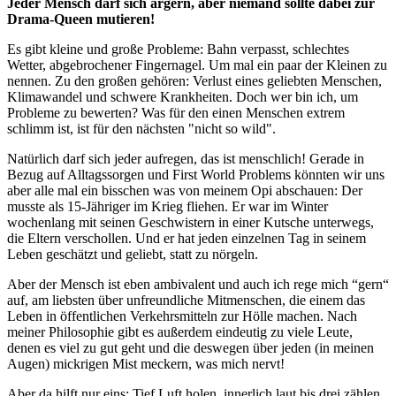
Jeder Mensch darf sich ärgern, aber niemand sollte dabei zur
Drama-Queen mutieren!
Es gibt kleine und große Probleme: Bahn verpasst, schlechtes
Wetter, abgebrochener Fingernagel. Um mal ein paar der Kleinen zu
nennen. Zu den großen gehören: Verlust eines geliebten Menschen,
Klimawandel und schwere Krankheiten. Doch wer bin ich, um
Probleme zu bewerten? Was für den einen Menschen extrem
schlimm ist, ist für den nächsten "nicht so wild".
Natürlich darf sich jeder aufregen, das ist menschlich! Gerade in
Bezug auf Alltagssorgen und First World Problems könnten wir uns
aber alle mal ein bisschen was von meinem Opi abschauen: Der
musste als 15-Jähriger im Krieg fliehen. Er war im Winter
wochenlang mit seinen Geschwistern in einer Kutsche unterwegs,
die Eltern verschollen. Und er hat jeden einzelnen Tag in seinem
Leben geschätzt und geliebt, statt zu nörgeln.
Aber der Mensch ist eben ambivalent und auch ich rege mich “gern“
auf, am liebsten über unfreundliche Mitmenschen, die einem das
Leben in öffentlichen Verkehrsmitteln zur Hölle machen. Nach
meiner Philosophie gibt es außerdem eindeutig zu viele Leute,
denen es viel zu gut geht und die deswegen über jeden (in meinen
Augen) mickrigen Mist meckern, was mich nervt!
Aber da hilft nur eins: Tief Luft holen, innerlich laut bis drei zählen,