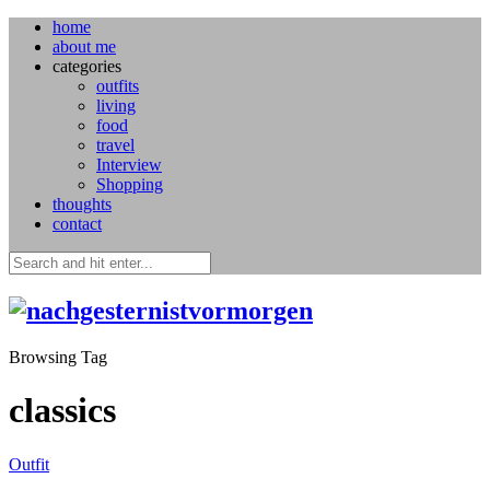
home
about me
categories
outfits
living
food
travel
Interview
Shopping
thoughts
contact
Browsing Tag
classics
Outfit