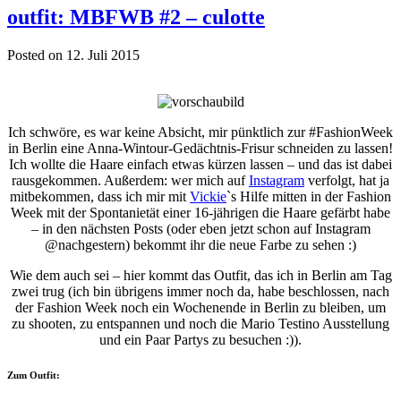
outfit: MBFWB #2 – culotte
Posted on 12. Juli 2015
Ich schwöre, es war keine Absicht, mir pünktlich zur #FashionWeek
in Berlin eine Anna-Wintour-Gedächtnis-Frisur schneiden zu lassen!
Ich wollte die Haare einfach etwas kürzen lassen – und das ist dabei
rausgekommen. Außerdem: wer mich auf
Instagram
verfolgt, hat ja
mitbekommen, dass ich mir mit
Vickie
`s Hilfe mitten in der Fashion
Week mit der Spontanietät einer 16-jährigen die Haare gefärbt habe
– in den nächsten Posts (oder eben jetzt schon auf Instagram
@nachgestern) bekommt ihr die neue Farbe zu sehen :)
Wie dem auch sei – hier kommt das Outfit, das ich in Berlin am Tag
zwei trug (ich bin übrigens immer noch da, habe beschlossen, nach
der Fashion Week noch ein Wochenende in Berlin zu bleiben, um
zu shooten, zu entspannen und noch die Mario Testino Ausstellung
und ein Paar Partys zu besuchen :)).
Zum Outfit: