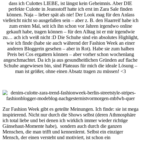
dass ich Culottes LIEBE, ist längst kein Geheimnis. Aber DIE
perfekte Culotte in Jeansstoff hatte ich erst im Zara Sale finden
können. Naja – lieber spät als nie! Der Look mag für den Anlass
vielleicht nicht so ausgefallen sein – aber z. B. den Haarreif habe ich
zum ersten Mal, seit ich ihn schon vor Jahren irgendwo online
gekauft habe, tragen können – für den Alltag ist er mir irgendwie
zu… ach ich weiß nicht :D Die Schuhe sind ein absolutes Highlight,
wie ich finde (habe sie auch während der Fashion Week an einer
anderen Bloggerin gesehen – aber in Rot). Habe sie zum halben
Preis bei Cos ergattern können – aber vorher schon wochenlang
angeschmachtet. Da ich ja aus gesundheitlichen Gründen auf flache
Schuhe angewiesen bin, sind Plateaus für mich die ideale Lösung –
man ist größer, ohne einen Absatz tragen zu müssen! <3
Zur Fashion Week gibt es geteilte Meinungen. Ich finde: sie ist mega
inspirierend. Nicht nur durch die Shows selbst (deren Athmosphäre
ich total liebe und bei denen ich wirklich immer wieder richtige
Gänsehaut-Momente habe), sondern auch durch die ganzen
Menschen, die man trifft und kennenlernt. Selbst ein einziger
Mensch, der einen versteht und motiviert, ist schon ein