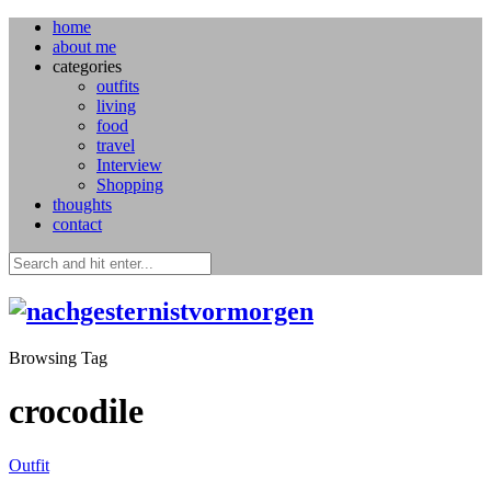
home
about me
categories
outfits
living
food
travel
Interview
Shopping
thoughts
contact
Browsing Tag
crocodile
Outfit