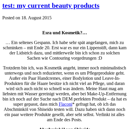
test: my current beauty products
Posted on 18. August 2015
Esra und Kosmetik?…
… Ein seltenes Gespann. Ich habe sehr spät angefangen, mich zu
schminken – mit Ende 20. Erst war es nur ein Lippenstift, dann kam
der Lidstrich dazu, und mittlerweile bin ich schon zu solchen
Sachen wie Contouring vorgedrungen :D
Trotzdem bin ich, was Kosmetik angeht, immer noch minimalistisch
unterwegs und noch reduzierter, wenn es um Pflegeprodukte geht.
Außer ein Paar Handcremes, einer Bodylotion und Leave-In-
Produkten für die Haare besitze ich nicht viel an Pflege, und daran
wird sich auch nicht so schnell was ändern. Meine Haut mag am
liebsten mit Wasser gereinigt werden, aber bei Make-Up-Entfernung
bin ich noch auf der Suche nach DEM perfekten Produkt – da hat es
super gepasst, dass mich
Flaconi
* gefragt hat, ob ich das
Abschminköl von Shiseido testen will. Dazu haben sich dann noch
ein paar weitere Produkte gesellt, aber seht selbst. Verlinkt ist alles
am Ende des Posts.