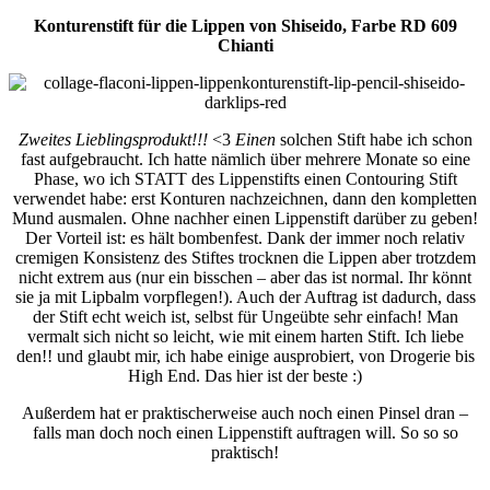
Konturenstift für die Lippen von Shiseido, Farbe RD 609
Chianti
Zweites Lieblingsprodukt!!!
<3
Einen
solchen Stift habe ich schon
fast aufgebraucht. Ich hatte nämlich über mehrere Monate so eine
Phase, wo ich STATT des Lippenstifts einen Contouring Stift
verwendet habe: erst Konturen nachzeichnen, dann den kompletten
Mund ausmalen. Ohne nachher einen Lippenstift darüber zu geben!
Der Vorteil ist: es hält bombenfest. Dank der immer noch relativ
cremigen Konsistenz des Stiftes trocknen die Lippen aber trotzdem
nicht extrem aus (nur ein bisschen – aber das ist normal. Ihr könnt
sie ja mit Lipbalm vorpflegen!). Auch der Auftrag ist dadurch, dass
der Stift echt weich ist, selbst für Ungeübte sehr einfach! Man
vermalt sich nicht so leicht, wie mit einem harten Stift. Ich liebe
den!! und glaubt mir, ich habe einige ausprobiert, von Drogerie bis
High End. Das hier ist der beste :)
Außerdem hat er praktischerweise auch noch einen Pinsel dran –
falls man doch noch einen Lippenstift auftragen will. So so so
praktisch!