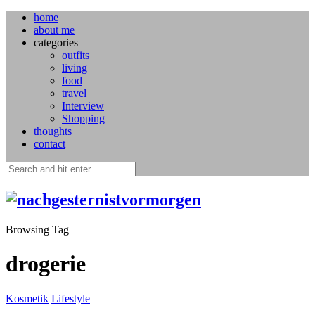
home
about me
categories
outfits
living
food
travel
Interview
Shopping
thoughts
contact
Browsing Tag
drogerie
Kosmetik
Lifestyle