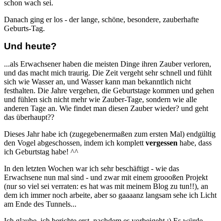
schon wach sei.
Danach ging er los - der lange, schöne, besondere, zauberhafte
Geburts-Tag.
Und heute?
...als Erwachsener haben die meisten Dinge ihren Zauber verloren,
und das macht mich traurig. Die Zeit vergeht sehr schnell und fühlt
sich wie Wasser an, und Wasser kann man bekanntlich nicht
festhalten. Die Jahre vergehen, die Geburtstage kommen und gehen
und fühlen sich nicht mehr wie Zauber-Tage, sondern wie alle
anderen Tage an. Wie findet man diesen Zauber wieder? und geht
das überhaupt??
Dieses Jahr habe ich (zugegebenermaßen zum ersten Mal) endgültig
den Vogel abgeschossen, indem ich komplett
vergessen
habe, dass
ich Geburtstag habe! ^^
In den letzten Wochen war ich sehr beschäftigt - wie das
Erwachsene nun mal sind - und zwar mit einem groooßen Projekt
(nur so viel sei verraten: es hat was mit meinem Blog zu tun!!), an
dem ich immer noch arbeite, aber so gaaaanz langsam sehe ich Licht
am Ende des Tunnels...
Ich glaube, ich berichte erst, nachdem es vorbeigeht :) Es würde