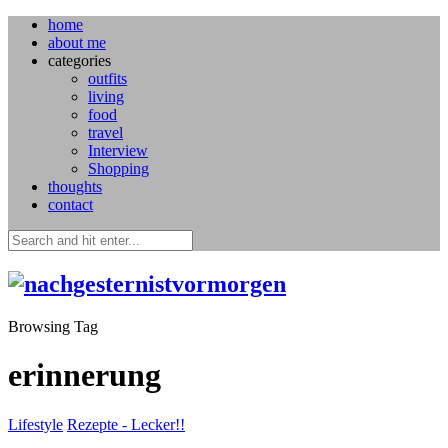
home
about me
categories
outfits
living
food
travel
Interview
Shopping
thoughts
contact
Browsing Tag
erinnerung
Lifestyle
Rezepte - Lecker!!