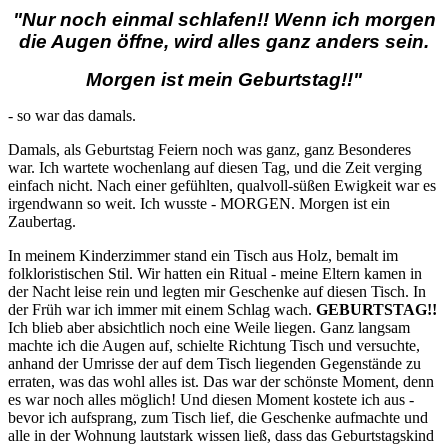
"Nur noch einmal schlafen!! Wenn ich morgen
die Augen öffne, wird alles ganz anders sein.
Morgen ist mein Geburtstag!!"
- so war das damals.
Damals, als Geburtstag Feiern noch was ganz, ganz Besonderes
war. Ich wartete wochenlang auf diesen Tag, und die Zeit verging
einfach nicht. Nach einer gefühlten, qualvoll-süßen Ewigkeit war es
irgendwann so weit. Ich wusste - MORGEN. Morgen ist ein
Zaubertag.
In meinem Kinderzimmer stand ein Tisch aus Holz, bemalt im
folkloristischen Stil. Wir hatten ein Ritual - meine Eltern kamen in
der Nacht leise rein und legten mir Geschenke auf diesen Tisch. In
der Früh war ich immer mit einem Schlag wach.
GEBURTSTAG!!
Ich blieb aber absichtlich noch eine Weile liegen. Ganz langsam
machte ich die Augen auf, schielte Richtung Tisch und versuchte,
anhand der Umrisse der auf dem Tisch liegenden Gegenstände zu
erraten, was das wohl alles ist. Das war der schönste Moment, denn
es war noch alles möglich! Und diesen Moment kostete ich aus -
bevor ich aufsprang, zum Tisch lief, die Geschenke aufmachte und
alle in der Wohnung lautstark wissen ließ, dass das Geburtstagskind