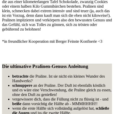
die aus einer kilometerlangen Tafel Schokolade, zwanzig Cookies
oder einem halben Kilo Gummibärchen bestehen. Pralinen sind
klein, schmecken dabei extrem intensiv und sind teuer (ja, auch das
ist ein Vorzug, denn dann kauft man sich die eben nicht kiloweise!).
Pralinen implizieren und verkörpern also den bewussten Genuss und
das Gefühl, sich was Tolles zu gönnen, sich zu trösten oder
gebührend zu belohnen!
*in freundlicher Kooperation mit Berger Feinste Konfiserie <3
Die ultimative Pralinen-Genuss Anleitung
betrachte
die Praline. Ist sie nicht ein kleines Wunder des
Handwerks?
schnuppere
an der Praline. Der Duft ist ebenfalls köstlich
und es wäre eine Verschwendung, die Praline gleich zu essen,
ohne den Duft zu genießen!
vergewissere dich, dass die Füllung nicht zu flüssig ist - und
beiße
dann vorsichtig die Hälfte ab - MMMHHHH!!
wenn die erste Hälfte sich vollständig aufgelöst hat,
schließe
die Augen
und iss die zweite Hälfte.