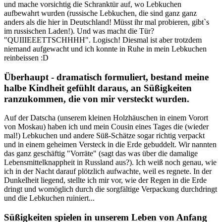
und mache vorsichtig die Schranktür auf, wo Lebkuchen
aufbewahrt wurden (russische Lebkuchen, die sind ganz ganz
anders als die hier in Deutschland! Müsst ihr mal probieren, gibt`s
im russischen Laden!). Und was macht die Tür?
"QUIIIEEETTSCHHHH". Logisch! Diesmal ist aber trotzdem
niemand aufgewacht und ich konnte in Ruhe in mein Lebkuchen
reinbeissen :D
Überhaupt - dramatisch formuliert, bestand meine
halbe Kindheit gefühlt daraus, an Süßigkeiten
ranzukommen, die von mir versteckt wurden.
Auf der Datscha (unserem kleinen Holzhäuschen in einem Vorort
von Moskau) haben ich und mein Cousin eines Tages die (wieder
mal!) Lebkuchen und andere Süß-Schätze sogar richtig verpackt
und in einem geheimen Versteck in die Erde gebuddelt. Wir nannten
das ganz geschäftig "Vorräte" (sagt das was über die damalige
Lebensmittelknappheit in Russland aus?). Ich weiß noch genau, wie
ich in der Nacht darauf plötzlich aufwachte, weil es regnete. In der
Dunkelheit liegend, stellte ich mir vor, wie der Regen in die Erde
dringt und womöglich durch die sorgfältige Verpackung durchdringt
und die Lebkuchen ruiniert...
Süßigkeiten spielen in unserem Leben von Anfang