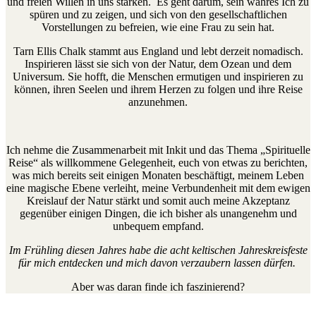
und freien Willen in uns stärken. Es geht darum, sein wahres Ich zu
spüren und zu zeigen, und sich von den gesellschaftlichen
Vorstellungen zu befreien, wie eine Frau zu sein hat.
Tarn Ellis Chalk stammt aus England und lebt derzeit nomadisch.
Inspirieren lässt sie sich von der Natur, dem Ozean und dem
Universum. Sie hofft, die Menschen ermutigen und inspirieren zu
können, ihren Seelen und ihrem Herzen zu folgen und ihre Reise
anzunehmen.
Ich nehme die Zusammenarbeit mit Inkit und das Thema „Spirituelle
Reise“ als willkommene Gelegenheit, euch von etwas zu berichten,
was mich bereits seit einigen Monaten beschäftigt, meinem Leben
eine magische Ebene verleiht, meine Verbundenheit mit dem ewigen
Kreislauf der Natur stärkt und somit auch meine Akzeptanz
gegenüber einigen Dingen, die ich bisher als unangenehm und
unbequem empfand.
Im Frühling diesen Jahres habe die acht keltischen Jahreskreisfeste
für mich entdecken und mich davon verzaubern lassen dürfen.
Aber was daran finde ich faszinierend?