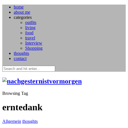
home
about me
categories
outfits
living
food
travel
Interview
Shopping
thoughts
contact
Browsing Tag
erntedank
Allgemein
thoughts