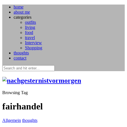
home
about me
categories
outfits
living
food
travel
Interview
Shopping
thoughts
contact
Browsing Tag
fairhandel
Allgemein
thoughts