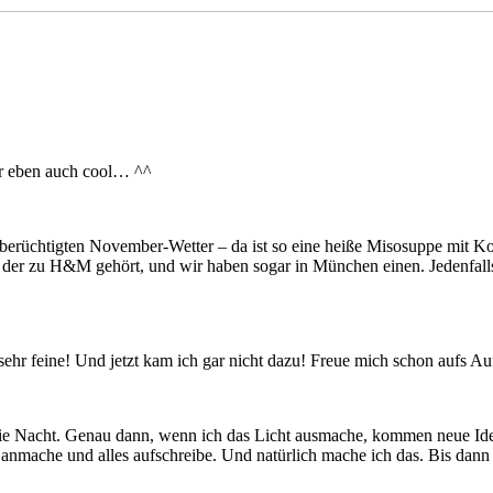
ber eben auch cool… ^^
erüchtigten November-Wetter – da ist so eine heiße Misosuppe mit Kor
 der zu H&M gehört, und wir haben sogar in München einen. Jedenfalls is
 sehr feine! Und jetzt kam ich gar nicht dazu! Freue mich schon aufs A
n die Nacht. Genau dann, wenn ich das Licht ausmache, kommen neue Id
 anmache und alles aufschreibe. Und natürlich mache ich das. Bis dann