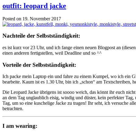
outfit: leopard jacke
Posted on 19. November 2017
Nachteile der Selbstständigkeit:
es ist kurz vor 23 Uhr, und ich fange einen neuen Blogpost an (diesen
einen anderen fertigstellen, weil Deadline und so ^^
Vorteile der Selbstständigkeit:
Ich packe mein Laptop ein und fahre zu einem Kumpel, wo ich ein Gl
bearbeite. Kaum ist es 1.30 Uhr, bin ich „schon“ am Textschreiben, h
Die Leopard Jacke übrigens ist soooo weich, das könnt ihr euch nicht
an dem Tag unglaublich eisig, windig und düster, kein perfekter Tag,
Tag, um so eine kuschelige Jacke zu tragen! Ihr seht, ich versuche all
betrachten.
I am wearing: