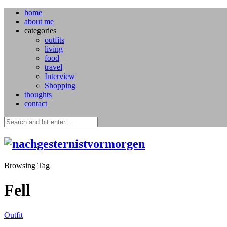
home
about me
categories
outfits
living
food
travel
Interview
Shopping
thoughts
contact
Browsing Tag
Fell
Outfit