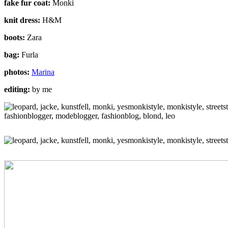
fake fur coat:
Monki
knit dress:
H&M
boots:
Zara
bag:
Furla
photos:
Marina
editing:
by me