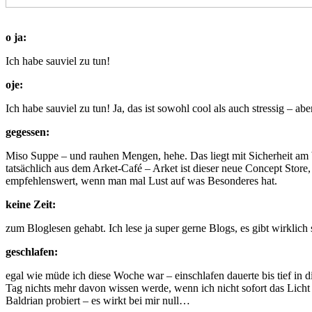
o ja:
Ich habe sauviel zu tun!
oje:
Ich habe sauviel zu tun! Ja, das ist sowohl cool als auch stressig – a
gegessen:
Miso Suppe – und rauhen Mengen, hehe. Das liegt mit Sicherheit am b
tatsächlich aus dem Arket-Café – Arket ist dieser neue Concept Store,
empfehlenswert, wenn man mal Lust auf was Besonderes hat.
keine Zeit:
zum Bloglesen gehabt. Ich lese ja super gerne Blogs, es gibt wirklich
geschlafen:
egal wie müde ich diese Woche war – einschlafen dauerte bis tief i
Tag nichts mehr davon wissen werde, wenn ich nicht sofort das Licht
Baldrian probiert – es wirkt bei mir null…