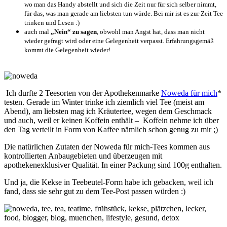
wo man das Handy abstellt und sich die Zeit nur für sich selber nimmt,
für das, was man gerade am liebsten tun würde. Bei mir ist es zur Zeit Tee
trinken und Lesen :)
auch mal
„Nein“ zu sagen
, obwohl man Angst hat, dass man nicht
wieder gefragt wird oder eine Gelegenheit verpasst. Erfahrungsgemäß
kommt die Gelegenheit wieder!
Ich durfte 2 Teesorten von der Apothekenmarke
Noweda für mich
*
testen. Gerade im Winter trinke ich ziemlich viel Tee (meist am
Abend), am liebsten mag ich Kräutertee, wegen dem Geschmack
und auch, weil er keinen Koffein enthält – Koffein nehme ich über
den Tag verteilt in Form von Kaffee nämlich schon genug zu mir ;)
Die natürlichen Zutaten der Noweda für mich-Tees kommen aus
kontrollierten Anbaugebieten und überzeugen mit
apothekenexklusiver Qualität. In einer Packung sind 100g enthalten.
Und ja, die Kekse in Teebeutel-Form habe ich gebacken, weil ich
fand, dass sie sehr gut zu dem Tee-Post passen würden :)