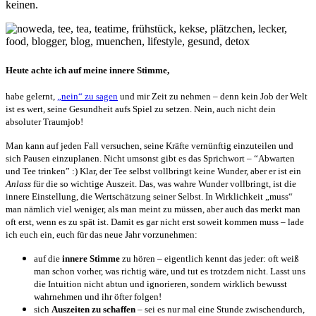
keinen.
Heute achte ich auf meine innere Stimme,
habe gelernt,
„nein“ zu sagen
und mir Zeit zu nehmen – denn kein Job der Welt
ist es wert, seine Gesundheit aufs Spiel zu setzen. Nein, auch nicht dein
absoluter Traumjob!
Man kann auf jeden Fall versuchen, seine Kräfte vernünftig einzuteilen und
sich Pausen einzuplanen. Nicht umsonst gibt es das Sprichwort – “Abwarten
und Tee trinken” :) Klar, der Tee selbst vollbringt keine Wunder, aber er ist ein
Anlass
für die so wichtige Auszeit. Das, was wahre Wunder vollbringt, ist die
innere Einstellung, die Wertschätzung seiner Selbst. In Wirklichkeit „muss“
man nämlich viel weniger, als man meint zu müssen, aber auch das merkt man
oft erst, wenn es zu spät ist. Damit es gar nicht erst soweit kommen muss – lade
ich euch ein, euch für das neue Jahr vorzunehmen:
auf die
innere Stimme
zu hören – eigentlich kennt das jeder: oft weiß
man schon vorher, was richtig wäre, und tut es trotzdem nicht. Lasst uns
die Intuition nicht abtun und ignorieren, sondern wirklich bewusst
wahrnehmen und ihr öfter folgen!
sich
Auszeiten zu schaffen
– sei es nur mal eine Stunde zwischendurch,