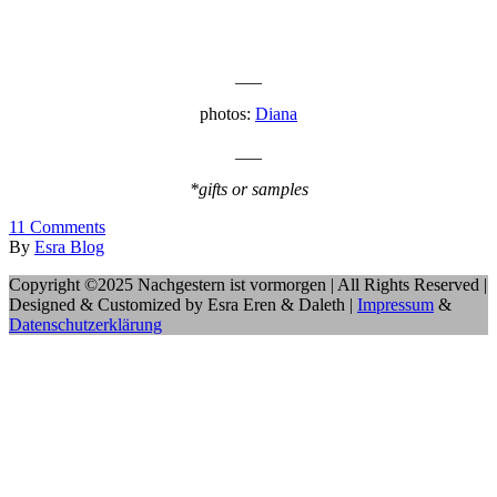
___
photos:
Diana
___
*gifts or samples
11
Comments
By
Esra Blog
Copyright ©2025 Nachgestern ist vormorgen | All Rights Reserved |
Designed & Customized by Esra Eren & Daleth |
Impressum
&
Datenschutzerklärung