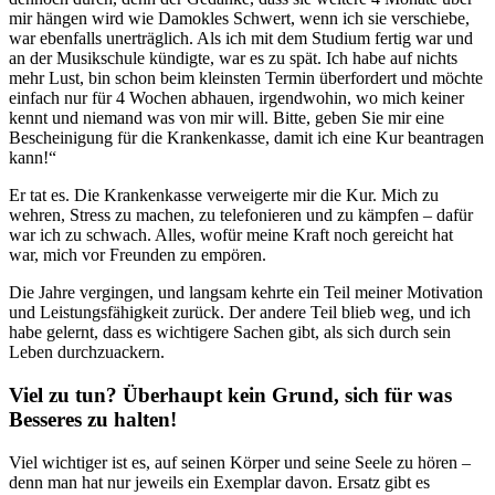
mir hängen wird wie Damokles Schwert, wenn ich sie verschiebe,
war ebenfalls unerträglich. Als ich mit dem Studium fertig war und
an der Musikschule kündigte, war es zu spät. Ich habe auf nichts
mehr Lust, bin schon beim kleinsten Termin überfordert und möchte
einfach nur für 4 Wochen abhauen, irgendwohin, wo mich keiner
kennt und niemand was von mir will. Bitte, geben Sie mir eine
Bescheinigung für die Krankenkasse, damit ich eine Kur beantragen
kann!“
Er tat es. Die Krankenkasse verweigerte mir die Kur. Mich zu
wehren, Stress zu machen, zu telefonieren und zu kämpfen – dafür
war ich zu schwach. Alles, wofür meine Kraft noch gereicht hat
war, mich vor Freunden zu empören.
Die Jahre vergingen, und langsam kehrte ein Teil meiner Motivation
und Leistungsfähigkeit zurück. Der andere Teil blieb weg, und ich
habe gelernt, dass es wichtigere Sachen gibt, als sich durch sein
Leben durchzuackern.
Viel zu tun? Überhaupt kein Grund, sich für was
Besseres zu halten!
Viel wichtiger ist es, auf seinen Körper und seine Seele zu hören –
denn man hat nur jeweils ein Exemplar davon. Ersatz gibt es