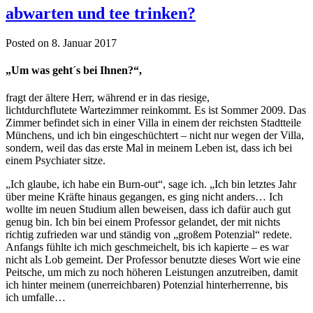
abwarten und tee trinken?
Posted on 8. Januar 2017
„Um was geht´s bei Ihnen?“,
fragt der ältere Herr, während er in das riesige,
lichtdurchflutete Wartezimmer reinkommt. Es ist Sommer 2009. Das
Zimmer befindet sich in einer Villa in einem der reichsten Stadtteile
Münchens, und ich bin eingeschüchtert – nicht nur wegen der Villa,
sondern, weil das das erste Mal in meinem Leben ist, dass ich bei
einem Psychiater sitze.
„Ich glaube, ich habe ein Burn-out“, sage ich. „Ich bin letztes Jahr
über meine Kräfte hinaus gegangen, es ging nicht anders… Ich
wollte im neuen Studium allen beweisen, dass ich dafür auch gut
genug bin. Ich bin bei einem Professor gelandet, der mit nichts
richtig zufrieden war und ständig von „großem Potenzial“ redete.
Anfangs fühlte ich mich geschmeichelt, bis ich kapierte – es war
nicht als Lob gemeint. Der Professor benutzte dieses Wort wie eine
Peitsche, um mich zu noch höheren Leistungen anzutreiben, damit
ich hinter meinem (unerreichbaren) Potenzial hinterherrenne, bis
ich umfalle…