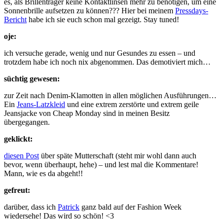
es, als Brillenträger keine Kontaktlinsen mehr zu benötigen, um eine
Sonnenbrille aufsetzen zu können??? Hier bei meinem
Pressdays-
Bericht
habe ich sie euch schon mal gezeigt. Stay tuned!
oje:
ich versuche gerade, wenig und nur Gesundes zu essen – und
trotzdem habe ich noch nix abgenommen. Das demotiviert mich…
süchtig gewesen:
zur Zeit nach Denim-Klamotten in allen möglichen Ausführungen…
Ein
Jeans-Latzkleid
und eine extrem zerstörte und extrem geile
Jeansjacke von Cheap Monday sind in meinen Besitz
übergegangen.
geklickt:
diesen Post
über späte Mutterschaft (steht mir wohl dann auch
bevor, wenn überhaupt, hehe) – und lest mal die Kommentare!
Mann, wie es da abgeht!!
gefreut:
darüber, dass ich
Patrick
ganz bald auf der Fashion Week
wiedersehe! Das wird so schön! <3