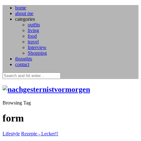
home
about me
categories
outfits
living
food
travel
Interview
Shopping
thoughts
contact
Browsing Tag
form
Lifestyle
Rezepte - Lecker!!