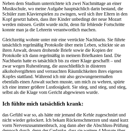
Neben dem Studium unterrichtete ich zwei Nachmittage an einer
Musikschule, wo meine Aufgabe hauptsächlich darin bestand, die
Schüler zum Klavierspielen zu zwingen, weil sich ihre Eltern in den
Kopf gesetzt haben, dass ihre Kinder unbedingt der neue Mozart
werden müssen. Geübt wurde nicht, denn für fehlende Fortschritte
konnte man ja die Lehrerin verantwortlich machen.
Gleichzeitig wohnte unter mir eine verrückte Nachbarin. Sie führte
tatsächlich regelmäßig Protokolle über mein Leben, schickte sie an
ihren Anwalt, dessen drohende Briefe sowie die Kopien der
Protokolle ich dann regelmäßig in meinem Briefkasten fand. Die
Nachbarin hatte es tatsächlich bis zu einer Klage geschafft – und
zwar wegen Ruhestörung, die ausschließlich in düsteren
alkoholvergifteten und verrauchten Räumlichkeiten ihres eigenen
Kopfes stattfand. Während ich mir also gezwungenermaßen
ebenfalls einen Anwalt suchen musste, um mich zu wehren, spürte
ich eine immer größere Lustlosigkeit. Sie stieg, und stieg, und stieg,
selbst als die Klage vom Gericht abgewiesen wurde.
Ich fühlte mich tatsächlich krank:
das Gefühl war so, als hätte mir jemand die Kehle zugeschnürt und
nicht wieder gelockert. Ich bekam Rückenschmerzen und stand kurz
vorm Nervenzusammenbruch, zog dann aber die Abschluss-Prüfung
dennoch durch, denn der Gedanke, dass sie weitere 4 Monate über