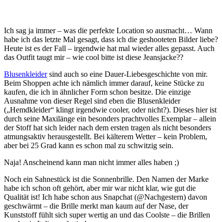
Ich sag ja immer – was die perfekte Location so ausmacht… Wann
habe ich das letzte Mal gesagt, dass ich die geshooteten Bilder liebe?
Heute ist es der Fall – irgendwie hat mal wieder alles gepasst. Auch
das Outfit taugt mir – wie cool bitte ist diese Jeansjacke??
Blusenkleider
sind auch so eine Dauer-Liebesgeschichte von mir.
Beim Shoppen achte ich nämlich immer darauf, keine Stücke zu
kaufen, die ich in ähnlicher Form schon besitze. Die einzige
Ausnahme von dieser Regel sind eben die Blusenkleider
(„Hemdkleider“ klingt irgendwie cooler, oder nicht?). Dieses hier ist
durch seine Maxilänge ein besonders prachtvolles Exemplar – allein
der Stoff hat sich leider nach dem ersten tragen als nicht besonders
atmungsaktiv herausgestellt. Bei kälterem Wetter – kein Problem,
aber bei 25 Grad kann es schon mal zu schwitzig sein.
Naja! Anscheinend kann man nicht immer alles haben ;)
Noch ein Sahnestück ist die Sonnenbrille. Den Namen der Marke
habe ich schon oft gehört, aber mir war nicht klar, wie gut die
Qualität ist! Ich habe schon aus Snapchat (@Nachgestern) davon
geschwärmt – die Brille merkt man kaum auf der Nase, der
Kunststoff fühlt sich super wertig an und das Coolste – die Brillen