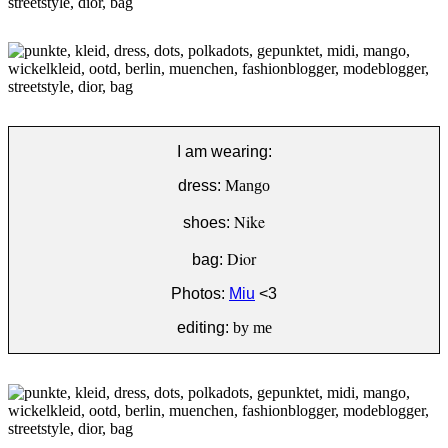
I am wearing:
dress:
Mango
Nike
shoes:
Dior
bag:
Photos:
Miu
<3
editing:
by me