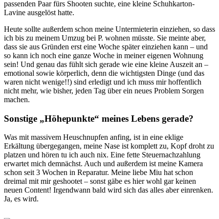
passenden Paar fürs Shooten suchte, eine kleine Schuhkarton-
Lavine ausgelöst hatte.
Heute sollte außerdem schon meine Untermieterin einziehen, so dass
ich bis zu meinem Umzug bei P. wohnen müsste. Sie meinte aber,
dass sie aus Gründen erst eine Woche später einziehen kann – und
so kann ich noch eine ganze Woche in meiner eigenen Wohnung
sein! Und genau das fühlt sich gerade wie eine kleine Auszeit an –
emotional sowie körperlich, denn die wichtigsten Dinge (und das
waren nicht wenige!!) sind erledigt und ich muss mir hoffentlich
nicht mehr, wie bisher, jeden Tag über ein neues Problem Sorgen
machen.
Sonstige „Höhepunkte“ meines Lebens gerade?
Was mit massivem Heuschnupfen anfing, ist in eine eklige
Erkältung übergegangen, meine Nase ist komplett zu, Kopf droht zu
platzen und hören tu ich auch nix. Eine fette Steuernachzahlung
erwartet mich demnächst. Auch und außerdem ist meine Kamera
schon seit 3 Wochen in Reparatur. Meine liebe Miu hat schon
dreimal mit mir geshootet – sonst gäbe es hier wohl gar keinen
neuen Content! Irgendwann bald wird sich das alles aber einrenken.
Ja, es wird.