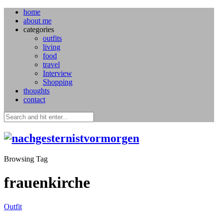
home
about me
categories
outfits
living
food
travel
Interview
Shopping
thoughts
contact
Browsing Tag
frauenkirche
Outfit