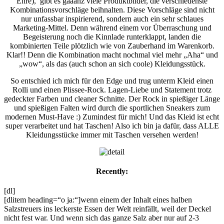
Ehre), gibt es gaaanz viele Produktbilder, die verschiedenste
Kombinationsvorschläge beihnalten. Diese Vorschläge sind nicht
nur unfassbar inspirierend, sondern auch ein sehr schlaues
Marketing-Mittel. Denn während einem vor Überraschung und
Begeisterung noch die Kinnlade runterklappt, landen die
kombinierten Teile plötzlich wie von Zauberhand im Warenkorb.
Klar!! Denn die Kombination macht nochmal viel mehr „Aha“ und
„wow“, als das (auch schon an sich coole) Kleidungsstück.
So entschied ich mich für den Edge und trug unterm Kleid einen
Rolli und einen Plissee-Rock. Lagen-Liebe und Statement trotz
gedeckter Farben und cleaner Schnitte. Der Rock in spießiger Länge
und spießigen Falten wird durch die sportlichen Sneakers zum
modernen Must-Have :) Zumindest für mich! Und das Kleid ist echt
super verarbeitet und hat Taschen! Also ich bin ja dafür, dass ALLE
Kleidungsstücke immer mit Taschen versehen werden!
Recently:
[dl]
[dlitem heading=“o ja:“]wenn einem der Inhalt eines halben
Salzstreuers ins leckerste Essen der Welt reinfällt, weil der Deckel
nicht fest war. Und wenn sich das ganze Salz aber nur auf 2-3