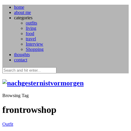
home
about me
categories
outfits
living
food
travel
Interview
Shopping
thoughts
contact
Browsing Tag
frontrowshop
Outfit