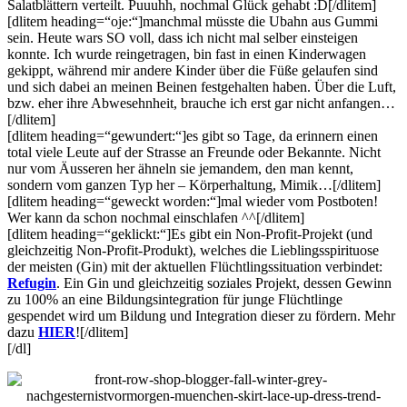
Salatblättern verteilt. Puuuhh, nochmal Glück gehabt :D[/dlitem]
[dlitem heading=“oje:“]manchmal müsste die Ubahn aus Gummi
sein. Heute wars SO voll, dass ich nicht mal selber einsteigen
konnte. Ich wurde reingetragen, bin fast in einen Kinderwagen
gekippt, während mir andere Kinder über die Füße gelaufen sind
und sich dabei an meinen Beinen festgehalten haben. Über die Luft,
bzw. eher ihre Abwesehnheit, brauche ich erst gar nicht anfangen…
[/dlitem]
[dlitem heading=“gewundert:“]es gibt so Tage, da erinnern einen
total viele Leute auf der Strasse an Freunde oder Bekannte. Nicht
nur vom Äusseren her ähneln sie jemandem, den man kennt,
sondern vom ganzen Typ her – Körperhaltung, Mimik…[/dlitem]
[dlitem heading=“geweckt worden:“]mal wieder vom Postboten!
Wer kann da schon nochmal einschlafen ^^[/dlitem]
[dlitem heading=“geklickt:“]Es gibt ein Non-Profit-Projekt (und
gleichzeitig Non-Profit-Produkt), welches die Lieblingsspirituose
der meisten (Gin) mit der aktuellen Flüchtlingssituation verbindet:
Refugin
. Ein Gin und gleichzeitig soziales Projekt, dessen Gewinn
zu 100% an eine Bildungsintegration für junge Flüchtlinge
gespendet wird um Bildung und Integration dieser zu fördern. Mehr
dazu
HIER
![/dlitem]
[/dl]