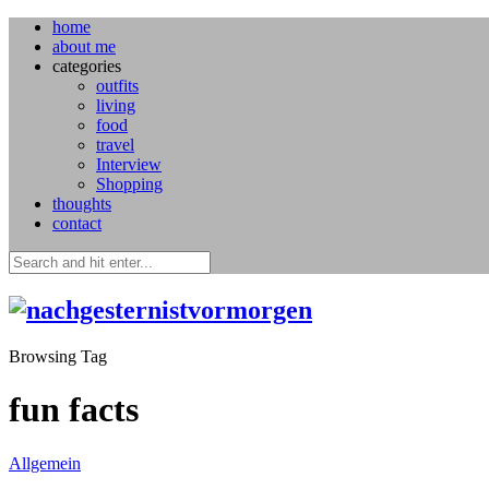
home
about me
categories
outfits
living
food
travel
Interview
Shopping
thoughts
contact
Browsing Tag
fun facts
Allgemein