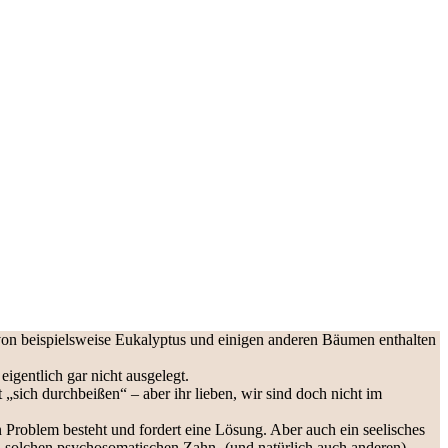
 von beispielsweise Eukalyptus und einigen anderen Bäumen enthalten
igentlich gar nicht ausgelegt.
 „sich durchbeißen“ – aber ihr lieben, wir sind doch nicht im
in Problem besteht und fordert eine Lösung. Aber auch ein seelisches
 solchen psychosomatischen Zahn- (und natürlich auch anderen)