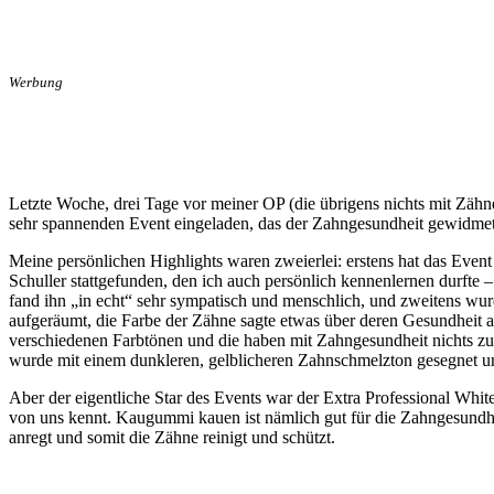
Werbung
Letzte Woche, drei Tage vor meiner OP (die übrigens nichts mit Zähne
sehr spannenden Event eingeladen, das der Zahngesundheit gewidmet
Meine persönlichen Highlights waren zweierlei: erstens hat das Event
Schuller stattgefunden, den ich auch persönlich kennenlernen durfte
fand ihn „in echt“ sehr sympatisch und menschlich, und zweitens wu
aufgeräumt, die Farbe der Zähne sagte etwas über deren Gesundheit a
verschiedenen Farbtönen und die haben mit Zahngesundheit nichts zu
wurde mit einem dunkleren, gelblicheren Zahnschmelzton gesegnet und
Aber der eigentliche Star des Events war der Extra Professional Whi
von uns kennt. Kaugummi kauen ist nämlich gut für die Zahngesundhei
anregt und somit die Zähne reinigt und schützt.