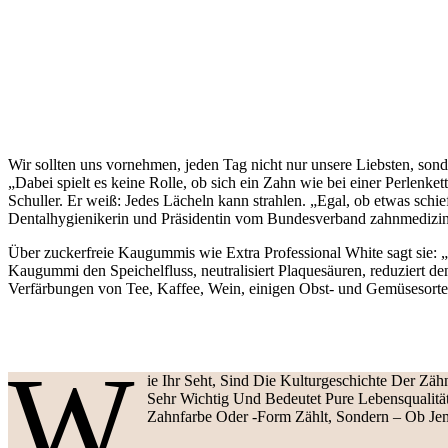
Wir sollten uns vornehmen, jeden Tag nicht nur unsere Liebsten, son
„Dabei spielt es keine Rolle, ob sich ein Zahn wie bei einer Perlenke
Schuller. Er weiß: Jedes Lächeln kann strahlen. „Egal, ob etwas sch
Dentalhygienikerin und Präsidentin vom Bundesverband zahnmedizini
Über zuckerfreie Kaugummis wie Extra Professional White sagt sie: 
Kaugummi den Speichelfluss, neutralisiert Plaquesäuren, reduziert d
Verfärbungen von Tee, Kaffee, Wein, einigen Obst- und Gemüsesorte
W
Ie Ihr Seht, Sind Die Kulturgeschichte Der Zä
Sehr Wichtig Und Bedeutet Pure Lebensqualitä
Zahnfarbe Oder -form Zählt, Sondern – Ob J