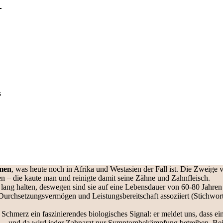
s
men
, was heute noch in Afrika und Westasien der Fall ist. Die Zweige
 – die kaute man und reinigte damit seine Zähne und Zahnfleisch.
lang halten, deswegen sind sie auf eine Lebensdauer von 60-80 Jahren e
 Durchsetzungsvermögen und Leistungsbereitschaft assoziiert (Stichwort
t Schmerz ein faszinierendes biologisches Signal: er meldet uns, dass e
 – und da wird jeder Zahnarzt nur Symptombekämpfung betreiben. Bei