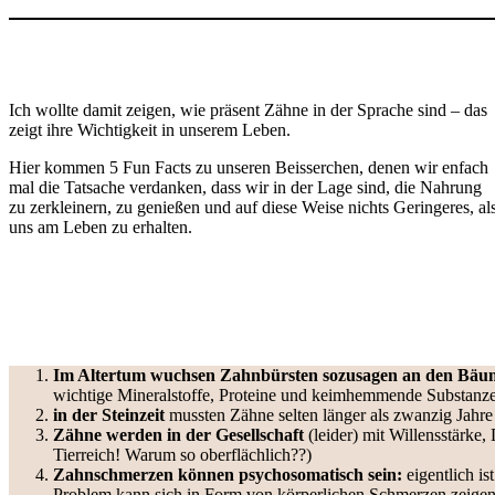
Ich wollte damit zeigen, wie präsent Zähne in der Sprache sind – das
zeigt ihre Wichtigkeit in unserem Leben.
Hier kommen 5 Fun Facts zu unseren Beisserchen, denen wir enfach
mal die Tatsache verdanken, dass wir in der Lage sind, die Nahrung
zu zerkleinern, zu genießen und auf diese Weise nichts Geringeres, al
uns am Leben zu erhalten.
Im Altertum wuchsen Zahnbürsten sozusagen an den Bäu
wichtige Mineralstoffe, Proteine und keimhemmende Substanzen
in der Steinzeit
mussten Zähne selten länger als zwanzig Jahre 
Zähne werden in der Gesellschaft
(leider) mit Willensstärke,
Tierreich! Warum so oberflächlich??)
Zahnschmerzen können psychosomatisch sein:
eigentlich is
Problem kann sich in Form von körperlichen Schmerzen zeigen