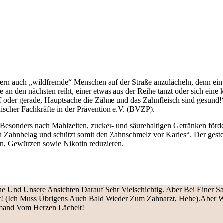
dern auch „wildfremde“ Menschen auf der Straße anzulächeln, denn ein 
tte an den nächsten reiht, einer etwas aus der Reihe tanzt oder sich ein
ief oder gerade, Hauptsache die Zähne und das Zahnfleisch sind gesund
scher Fachkräfte in der Prävention e.V. (BVZP).
„Besonders nach Mahlzeiten, zucker- und säurehaltigen Getränken förd
en Zahnbelag und schützt somit den Zahnschmelz vor Karies“. Der gest
n, Gewürzen sowie Nikotin reduzieren.
hne Und Unsere Ansichten Darauf Sehr Vielschichtig. Aber Bei Einer Sa
t! (Ich Muss Übrigens Auch Bald Wieder Zum Zahnarzt, Hehe).Aber Wo
emand Vom Herzen Lächelt!