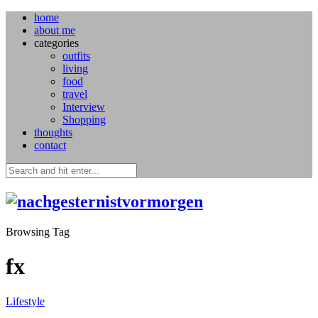
home
about me
categories
outfits
living
food
travel
Interview
Shopping
thoughts
contact
Browsing Tag
fx
Lifestyle