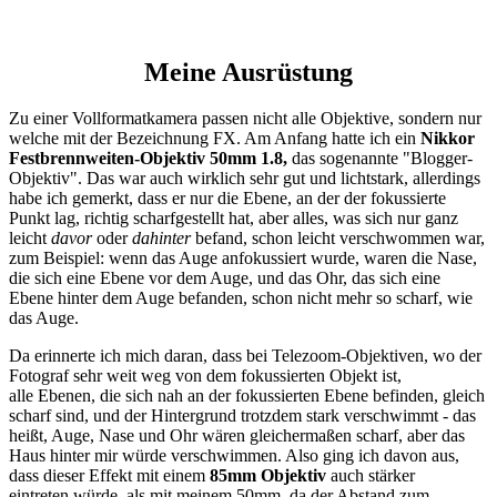
Meine Ausrüstung
Zu einer Vollformatkamera passen nicht alle Objektive, sondern nur
welche mit der Bezeichnung FX. Am Anfang hatte ich ein
Nikkor
Festbrennweiten-Objektiv 50mm 1.8,
das sogenannte "Blogger-
Objektiv". Das war auch wirklich sehr gut und lichtstark, allerdings
habe ich gemerkt, dass er nur die Ebene, an der der fokussierte
Punkt lag, richtig scharfgestellt hat, aber alles, was sich nur ganz
leicht
davor
oder
dahinter
befand, schon leicht verschwommen war,
zum Beispiel: wenn das Auge anfokussiert wurde, waren die Nase,
die sich eine Ebene vor dem Auge, und das Ohr, das sich eine
Ebene hinter dem Auge befanden, schon nicht mehr so scharf, wie
das Auge.
Da erinnerte ich mich daran, dass bei Telezoom-Objektiven, wo der
Fotograf sehr weit weg von dem fokussierten Objekt ist,
alle Ebenen, die sich nah an der fokussierten Ebene befinden, gleich
scharf sind, und der Hintergrund trotzdem stark verschwimmt - das
heißt, Auge, Nase und Ohr wären gleichermaßen scharf, aber das
Haus hinter mir würde verschwimmen. Also ging ich davon aus,
dass dieser Effekt mit einem
85mm Objektiv
auch stärker
eintreten würde, als mit meinem 50mm, da der Abstand zum