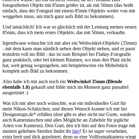
fotografierten Objekt mit 85mm größer ist, als mit 50mm (das heißt
einfach, dass der Fotograf mit einem 85mm Objektiv weiter von mir
weggehen muss, um mich ganz aufs Bild zu bekommen).
Und tatsächlich! Ich war so glücklich mit der Leistung meines neuen
85mm, dass ich mein erstes Objektiv, das mit 50mm, verkaufte.
Irgendwann wünschte ich mir aber ein Weitwinkel-Objektiv (35mm)
- mit dem kann man nämlich neben dem Objekt stehen, und er passt
trotzdem voll ins Bild - das ist zum Beispiel bei Flatlay-Fotografie
ganz praktisch, oder bei kleinen Räumen, wo man den Platz nicht
hat, weit genug wegzugehen, um beispielsweise ein Möbelstück
komplett aufs Bild zu bekommen.
Also habe ich mir auch noch ein
Weitwinkel
35mm (Blende
ebenfalls 1.8)
gekauft und fühle mich im Moment ganz passabel
ausgerüstet :)
Was ich mir aber noch wünschte, war ein individueller Gurt für
mein Nikon-Schätzchen, und diesen Wunsch konnte ich mir bei
Designstraps.de* erfüllen (dort gibt es aber nicht nur Gurte, sondern
auch Kamerataschen und alles Mögliche an Zubehör für jegliche
Arten von Kameras). Den Gurt, den ich hier auf den Fotos trage mit
meinen geliebten Streifen findet ihr
hier
! Er ist super verarbeitet,
extra breit und dick gepolstert, denn so eine Vollformatkamera wiegt