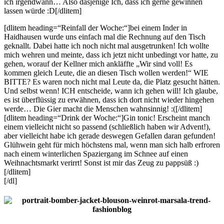
ich irgendwann… Also dasjenige Ich, dass ich gerne gewinnen
lassen würde :D[/dlitem]
[dlitem heading=“Reinfall der Woche:“]bei einem Inder in
Haidhausen wurde uns einfach mal die Rechnung auf den Tisch
geknallt. Dabei hatte ich noch nicht mal ausgetrunken! Ich wollte
mich wehren und meinte, dass ich jetzt nicht unbedingt vor hatte, zu
gehen, worauf der Kellner mich ankläffte „Wir sind voll! Es
kommen gleich Leute, die an diesen Tisch wollen werden!“ WIE
BITTE? Es waren noch nicht mal Leute da, die Platz gesucht hätten.
Und selbst wenn! ICH entscheide, wann ich gehen will! Ich glaube,
es ist überflüssig zu erwähnen, dass ich dort nicht wieder hingehen
werde… Die Gier macht die Menschen wahnsinnig! :([/dlitem]
[dlitem heading=“Drink der Woche:“]Gin tonic! Erscheint manch
einem vielleicht nicht so passend (schließlich haben wir Advent!),
aber vielleicht habe ich gerade deswegen Gefallen daran gefunden!
Glühwein geht für mich höchstens mal, wenn man sich halb erfroren
nach einem winterlichen Spaziergang im Schnee auf einen
Weihnachtsmarkt verirrt! Sonst ist mir das Zeug zu pappsüß :)
[/dlitem]
[/dl]