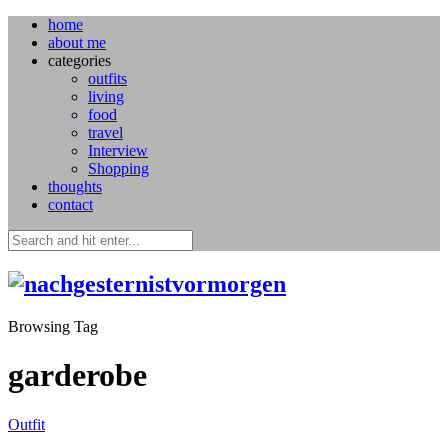
home
about me
categories
outfits
living
food
travel
Interview
Shopping
thoughts
contact
Browsing Tag
garderobe
Outfit