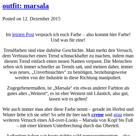
outfit: marsala
Posted on 12. Dezember 2015
Im
letzten Post
verprach ich euch Farbe – also kommt hier Farbe!
Und was für eine!
Trendfarben sind eine dubiöse Geschichte. Man merkt den Versuch,
dem Verbraucher einen Trend schmackhafter zu machen, indem man
diesem Trend einfach einen neuen Namen verpasst. Die Menschen
sehen sich immer schneller an Trends satt, und meinen daher, immer
was neues, „Unverbrauchtes“ zu benötigen, beziehungsweise
werden von der Industrie in diese Richtung manipuliert.
Zugegebenermaßen, ist „Marsala“ ein etwas anderer Farbton als
gutes altes „Weinrot“, es ist eher Weinrot mit Lilastich, also gut,
lassen wir es gelten!
Wie auch immer man aber diese Farbe nennt – gerade im Herbst und
Winter liebe ich sie sehr! So seht ihr hier nach
creme
und
grau
einen
weiteren Versuch eines All-over-Looks – Marsala von Kopf bis Fuß
– mit einer kleinen Unterbrechung durch das Oberteil.
Außerdem haben wir heute richtig wild rumexperimentiert – also