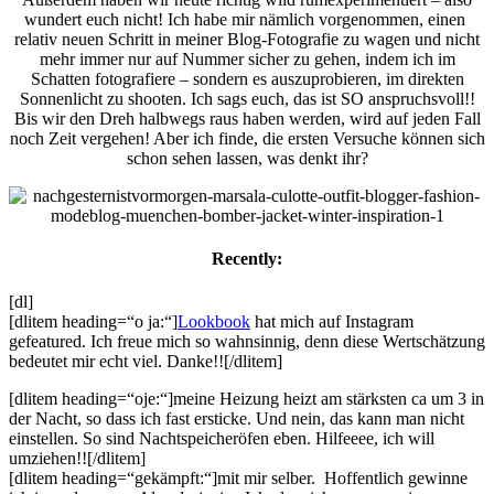
wundert euch nicht! Ich habe mir nämlich vorgenommen, einen
relativ neuen Schritt in meiner Blog-Fotografie zu wagen und nicht
mehr immer nur auf Nummer sicher zu gehen, indem ich im
Schatten fotografiere – sondern es auszuprobieren, im direkten
Sonnenlicht zu shooten. Ich sags euch, das ist SO anspruchsvoll!!
Bis wir den Dreh halbwegs raus haben werden, wird auf jeden Fall
noch Zeit vergehen! Aber ich finde, die ersten Versuche können sich
schon sehen lassen, was denkt ihr?
Recently:
[dl]
[dlitem heading=“o ja:“]
Lookbook
hat mich auf Instagram
gefeatured. Ich freue mich so wahnsinnig, denn diese Wertschätzung
bedeutet mir echt viel. Danke!![/dlitem]
[dlitem heading=“oje:“]meine Heizung heizt am stärksten ca um 3 in
der Nacht, so dass ich fast ersticke. Und nein, das kann man nicht
einstellen. So sind Nachtspeicheröfen eben. Hilfeeee, ich will
umziehen!![/dlitem]
[dlitem heading=“gekämpft:“]mit mir selber. Hoffentlich gewinne