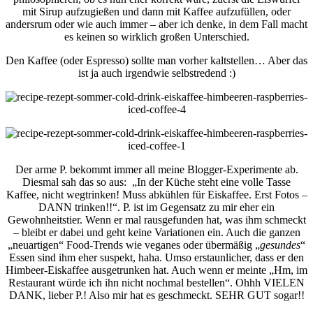
mit Sirup aufzugießen und dann mit Kaffee aufzufüllen, oder
andersrum oder wie auch immer – aber ich denke, in dem Fall macht
es keinen so wirklich großen Unterschied.
Den Kaffee (oder Espresso) sollte man vorher kaltstellen… Aber das
ist ja auch irgendwie selbstredend :)
Der arme P. bekommt immer all meine Blogger-Experimente ab.
Diesmal sah das so aus: „In der Küche steht eine volle Tasse
Kaffee, nicht wegtrinken! Muss abkühlen für Eiskaffee. Erst Fotos –
DANN trinken!!“. P. ist im Gegensatz zu mir eher ein
Gewohnheitstier. Wenn er mal rausgefunden hat, was ihm schmeckt
– bleibt er dabei und geht keine Variationen ein. Auch die ganzen
„neuartigen“ Food-Trends wie veganes oder übermäßig „
gesundes
“
Essen sind ihm eher suspekt, haha. Umso erstaunlicher, dass er den
Himbeer-Eiskaffee ausgetrunken hat. Auch wenn er meinte „Hm, im
Restaurant würde ich ihn nicht nochmal bestellen“. Ohhh VIELEN
DANK, lieber P.! Also mir hat es geschmeckt. SEHR GUT sogar!!