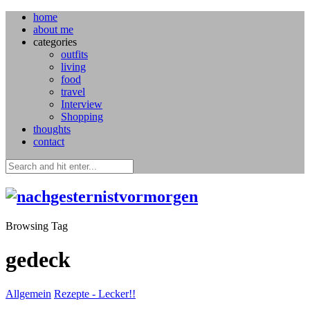
home
about me
categories
outfits
living
food
travel
Interview
Shopping
thoughts
contact
Browsing Tag
gedeck
Allgemein
Rezepte - Lecker!!