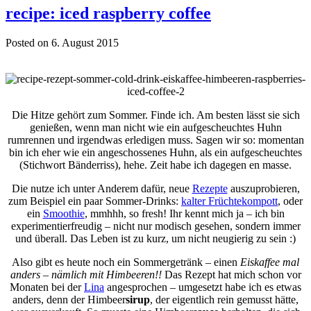
recipe: iced raspberry coffee
Posted on 6. August 2015
Die Hitze gehört zum Sommer. Finde ich. Am besten lässt sie sich
genießen, wenn man nicht wie ein aufgescheuchtes Huhn
rumrennen und irgendwas erledigen muss. Sagen wir so: momentan
bin ich eher wie ein angeschossenes Huhn, als ein aufgescheuchtes
(Stichwort Bänderriss), hehe. Zeit habe ich dagegen en masse.
Die nutze ich unter Anderem dafür, neue
Rezepte
auszuprobieren,
zum Beispiel ein paar Sommer-Drinks:
kalter Früchtekompott
, oder
ein
Smoothie
, mmhhh, so fresh! Ihr kennt mich ja – ich bin
experimentierfreudig – nicht nur modisch gesehen, sondern immer
und überall. Das Leben ist zu kurz, um nicht neugierig zu sein :)
Also gibt es heute noch ein Sommergetränk – einen
Eiskaffee mal
anders – nämlich mit Himbeeren!!
Das Rezept hat mich schon vor
Monaten bei der
Lina
angesprochen – umgesetzt habe ich es etwas
anders, denn der Himbeer
sirup
, der eigentlich rein gemusst hätte,