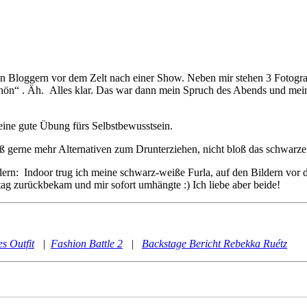
ren Bloggern vor dem Zelt nach einer Show. Neben mir stehen 3 Fotograf
ht schön“ . Äh. Alles klar. Das war dann mein Spruch des Abends und m
eine gute Übung fürs Selbstbewusstsein.
ß gerne mehr Alternativen zum Drunterziehen, nicht bloß das schwarze
rn: Indoor trug ich meine schwarz-weiße Furla, auf den Bildern vor d
tag zurückbekam und mir sofort umhängte :) Ich liebe aber beide!
s Outfit
|
Fashion Battle 2
|
Backstage Bericht Rebekka Ruétz