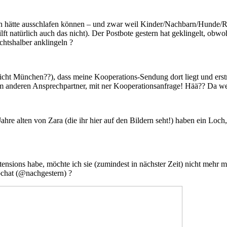
ch hätte ausschlafen können – und zwar weil Kinder/Nachbarn/Hunde/
lft natürlich auch das nicht). Der Postbote gestern hat geklingelt, obw
htshalber anklingeln ?
cht München??), dass meine Kooperations-Sendung dort liegt und erst
anderen Ansprechpartner, mit ner Kooperationsanfrage! Hää?? Da weiß
hre alten von Zara (die ihr hier auf den Bildern seht!) haben ein Loch,
sions habe, möchte ich sie (zumindest in nächster Zeit) nicht mehr m
chat (@nachgestern) ?