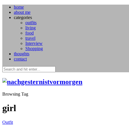
home
about me
categories
outfits
living
food
travel
Interview
Shopping
thoughts
contact
Browsing Tag
girl
Outfit