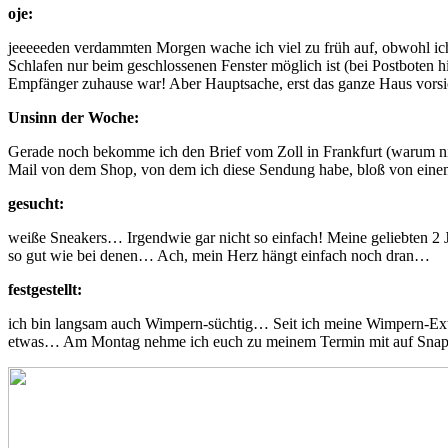
oje:
jeeeeeden verdammten Morgen wache ich viel zu früh auf, obwohl i
Schlafen nur beim geschlossenen Fenster möglich ist (bei Postboten hi
Empfänger zuhause war! Aber Hauptsache, erst das ganze Haus vorsic
Unsinn der Woche:
Gerade noch bekomme ich den Brief vom Zoll in Frankfurt (warum ni
Mail von dem Shop, von dem ich diese Sendung habe, bloß von einem 
gesucht:
weiße Sneakers… Irgendwie gar nicht so einfach! Meine geliebten 2 Ja
so gut wie bei denen… Ach, mein Herz hängt einfach noch dran…
festgestellt:
ich bin langsam auch Wimpern-süchtig… Seit ich meine Wimpern-Exten
etwas… Am Montag nehme ich euch zu meinem Termin mit auf Snap