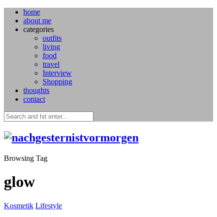
home
about me
categories
outfits
living
food
travel
Interview
Shopping
thoughts
contact
Browsing Tag
glow
Kosmetik
Lifestyle