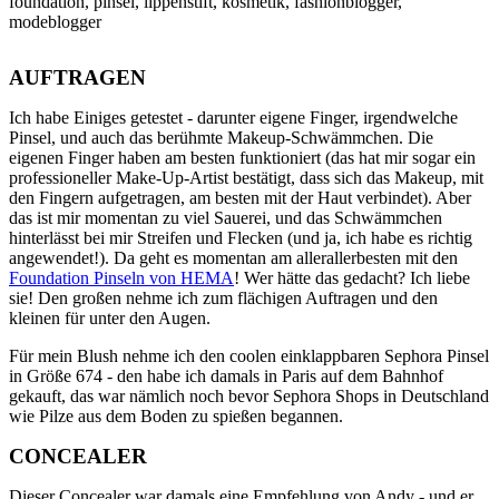
AUFTRAGEN
Ich habe Einiges getestet - darunter eigene Finger, irgendwelche
Pinsel, und auch das berühmte Makeup-Schwämmchen. Die
eigenen Finger haben am besten funktioniert (das hat mir sogar ein
professioneller Make-Up-Artist bestätigt, dass sich das Makeup, mit
den Fingern aufgetragen, am besten mit der Haut verbindet). Aber
das ist mir momentan zu viel Sauerei, und das Schwämmchen
hinterlässt bei mir Streifen und Flecken (und ja, ich habe es richtig
angewendet!). Da geht es momentan am allerallerbesten mit den
Foundation Pinseln von HEMA
! Wer hätte das gedacht? Ich liebe
sie! Den großen nehme ich zum flächigen Auftragen und den
kleinen für unter den Augen.
Für mein Blush nehme ich den coolen einklappbaren Sephora Pinsel
in Größe 674 - den habe ich damals in Paris auf dem Bahnhof
gekauft, das war nämlich noch bevor Sephora Shops in Deutschland
wie Pilze aus dem Boden zu spießen begannen.
CONCEALER
Dieser Concealer war damals eine Empfehlung von Andy - und er