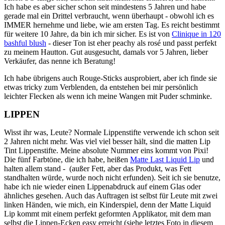
Ich habe es aber sicher schon seit mindestens 5 Jahren und habe
gerade mal ein Drittel verbraucht, wenn überhaupt - obwohl ich es
IMMER hernehme und liebe, wie am ersten Tag. Es reicht bestimmt
für weitere 10 Jahre, da bin ich mir sicher. Es ist von
Clinique in 120
bashful blush
- dieser Ton ist eher peachy als rosé und passt perfekt
zu meinem Hautton. Gut ausgesucht, damals vor 5 Jahren, lieber
Verkäufer, das nenne ich Beratung!
Ich habe übrigens auch Rouge-Sticks ausprobiert, aber ich finde sie
etwas tricky zum Verblenden, da entstehen bei mir persönlich
leichter Flecken als wenn ich meine Wangen mit Puder schminke.
LIPPEN
Wisst ihr was, Leute? Normale Lippenstifte verwende ich schon seit
2 Jahren nicht mehr. Was viel viel besser hält, sind die matten Lip
Tint Lippenstifte. Meine absolute Nummer eins kommt von Pixi!
Die fünf Farbtöne, die ich habe, heißen
Matte Last Liquid Lip
und
halten allem stand - (außer Fett, aber das Produkt, was Fett
standhalten würde, wurde noch nicht erfunden). Seit ich sie benutze,
habe ich nie wieder einen Lippenabdruck auf einem Glas oder
ähnliches gesehen. Auch das Auftragen ist selbst für Leute mit zwei
linken Händen, wie mich, ein Kinderspiel, denn der Matte Liquid
Lip kommt mit einem perfekt geformten Applikator, mit dem man
selbst die Lippen-Ecken easy erreicht (siehe letztes Foto in diesem