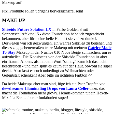
Makeup auf.
Pixi Produkte sollen übrigens tierversuchsfrei sein!
MAKE UP
Shiseido Future Solution LX
in Farbe Golden 3 mit
Sonnenschutzfaktor 15 - diese Foundation habe ich zugeschickt
bekommen, aber für meine helle Haut ist sie viel zu dunkel.
Deswegen war ich gezwungen, ein wahres Sakrileg zu begehen und
dieses zugegebenermaßen teure Makeup mit meinem
Catrice
Made
To Stay
Makeup in der Nuance 010 Nude Beige zu mischen, um es
aufzuhellen. Die Konsistenz von der Shiseido Foundation ist aber
ein Traum! Anders, als mit dem Wort "samtig" kann ich das nicht
beschreiben - und man spürt es kaum auf der Haut, obwohl sie super
deckt. Also lasst es euch unbedingt zu Weihnachten oder
Geburtstag schenken! Aber bitte im richtigen Farbton ^^
Da beide Makeups eher matt sind, füge ich ein Paar Tropfen von
dewdreamer Illuminating Drops von Laura Celler
dazu, das
macht die Foundation mehr glowy. Herauskommen tut ein Hexen-
Mix à la Esra - aber er funktioniert super!