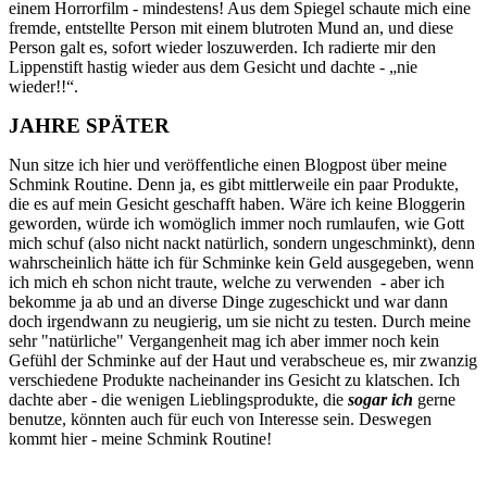
einem Horrorfilm - mindestens! Aus dem Spiegel schaute mich eine
fremde, entstellte Person mit einem blutroten Mund an, und diese
Person galt es, sofort wieder loszuwerden. Ich radierte mir den
Lippenstift hastig wieder aus dem Gesicht und dachte - „nie
wieder!!“.
JAHRE SPÄTER
Nun sitze ich hier und veröffentliche einen Blogpost über meine
Schmink Routine. Denn ja, es gibt mittlerweile ein paar Produkte,
die es auf mein Gesicht geschafft haben. Wäre ich keine Bloggerin
geworden, würde ich womöglich immer noch rumlaufen, wie Gott
mich schuf (also nicht nackt natürlich, sondern ungeschminkt), denn
wahrscheinlich hätte ich für Schminke kein Geld ausgegeben, wenn
ich mich eh schon nicht traute, welche zu verwenden - aber ich
bekomme ja ab und an diverse Dinge zugeschickt und war dann
doch irgendwann zu neugierig, um sie nicht zu testen. Durch meine
sehr "natürliche" Vergangenheit mag ich aber immer noch kein
Gefühl der Schminke auf der Haut und verabscheue es, mir zwanzig
verschiedene Produkte nacheinander ins Gesicht zu klatschen. Ich
dachte aber - die wenigen Lieblingsprodukte, die
sogar ich
gerne
benutze, könnten auch für euch von Interesse sein. Deswegen
kommt hier - meine Schmink Routine!