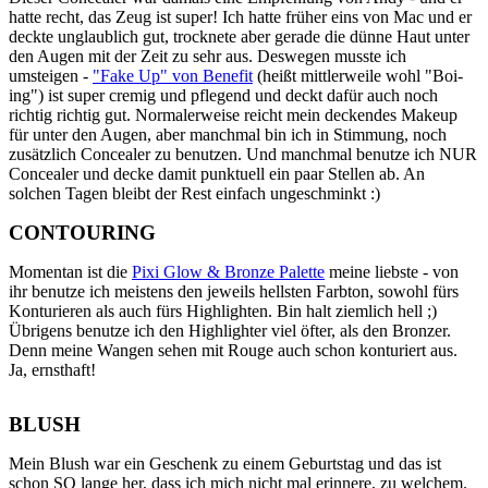
hatte recht, das Zeug ist super! Ich hatte früher eins von Mac und er
deckte unglaublich gut, trocknete aber gerade die dünne Haut unter
den Augen mit der Zeit zu sehr aus. Deswegen musste ich
umsteigen -
"Fake Up" von Benefit
(heißt mittlerweile wohl "Boi-
ing") ist super cremig und pflegend und deckt dafür auch noch
richtig richtig gut. Normalerweise reicht mein deckendes Makeup
für unter den Augen, aber manchmal bin ich in Stimmung, noch
zusätzlich Concealer zu benutzen. Und manchmal benutze ich NUR
Concealer und decke damit punktuell ein paar Stellen ab. An
solchen Tagen bleibt der Rest einfach ungeschminkt :)
CONTOURING
Momentan ist die
Pixi Glow & Bronze Palette
meine liebste - von
ihr benutze ich meistens den jeweils hellsten Farbton, sowohl fürs
Konturieren als auch fürs Highlighten. Bin halt ziemlich hell ;)
Übrigens benutze ich den Highlighter viel öfter, als den Bronzer.
Denn meine Wangen sehen mit Rouge auch schon konturiert aus.
Ja, ernsthaft!
BLUSH
Mein Blush war ein Geschenk zu einem Geburtstag und das ist
schon SO lange her, dass ich mich nicht mal erinnere, zu welchem.