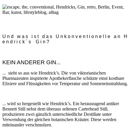
U n d w a s i s t d a s U n k o n v e n t i o n e l l e a n H
e n d r i c k ´ s G i n ?
KEIN ANDERER GIN...
... sieht so aus wie Hendrick’s. Die von viktorianischen
Pharmazeuten inspirierte Apothekerflasche schützte einst kostbare
Elixiere und Flüssigkeiten vor Temperatur und Sonneneinstrahlung.
... wird so hergestellt wie Hendrick’s. Ein herausragend antiker
Bennett Still nebst dem überaus seltenen Carterhead Still,
produzieren zwei gänzlich unterschiedliche Destillate unter
Verwendung der gleichen botanischen Kräuter. Diese werden
miteinander verschmolzen.