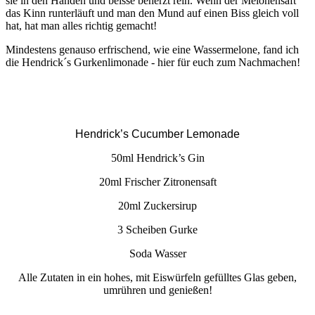
sie in den Händen und beisse beherzt rein. Wenn der Melonensaft
das Kinn runterläuft und man den Mund auf einen Biss gleich voll
hat, hat man alles richtig gemacht!
Mindestens genauso erfrischend, wie eine Wassermelone, fand ich
die Hendrick´s Gurkenlimonade - hier für euch zum Nachmachen!
Hendrick’s Cucumber Lemonade
50ml Hendrick’s Gin
20ml Frischer Zitronensaft
20ml Zuckersirup
3 Scheiben Gurke
Soda Wasser
Alle Zutaten in ein hohes, mit Eiswürfeln gefülltes Glas geben,
umrühren und genießen!