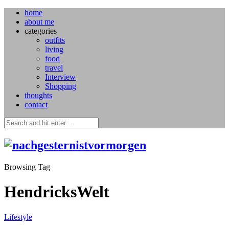
home
about me
categories
outfits
living
food
travel
Interview
Shopping
thoughts
contact
Browsing Tag
HendricksWelt
Lifestyle