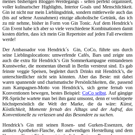
meines bisherigen Blogger-Werdegangs - selten perfekt organisiert,
voller kulinarischer Highlights, Interior Goals und Menschlichkeit.
Gin ist nicht nur mein Lieblingsdrink, sondern mittlerweile auch das
(bis auf seltene Ausnahmen) einzige alkoholische Getränk, das ich
zu mir nehme, bisher in Form von Gin Tonic. Auf dem Hendrick’s
Gin Event habe ich aber so viele verschiedene Kombinationen damit
kosten dürfen, dass ich mein Gin Repertoire auf jeden Fall erweitern
werde!
Der Ambassador von Hendrick´s Gin, CoCo, führte uns durch
seine Lieblingslocations: umwerfende Cafés, Bars und zeigte uns
auch die extra für Hendrick‘s Gin Sommerkampagne entstandenen
Kunstwerke, die momentan überall in Berlin verstreut sind. Es gab
feinste veggie Speisen, begleitet durch Drinks mit Hendrick’s, die
unterschiedlicher nicht sein könnten. Aber das Beste: mit dabei
waren spannende und charismatische Persönlichkeiten, die, passend
zum Kampagnen-Motto von Hendrick’s, sich gerne fernab von
Konventionen bewegen, bestes Beispiel:
CoCo selbst
.
Auf gängige
PR-Sprüche wartete man bei ihm ganz umsonst, denn er verkörperte
höchstpersönlich die Welt der Marke, die da wäre:
Künst,
Köstlichkeit, Momente fernab des Alltags und der Aufruf, das
Konventionelle zu verlassen und das Besondere zu suchen.
Hendrick’s Gin mit seinen Rosen- und Gurken-Essenzen, der
antiken Apotheker-Flasche, der aufwendigen Herstellung und dem