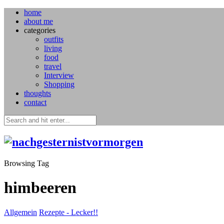
home
about me
categories
outfits
living
food
travel
Interview
Shopping
thoughts
contact
Browsing Tag
himbeeren
Allgemein
Rezepte - Lecker!!