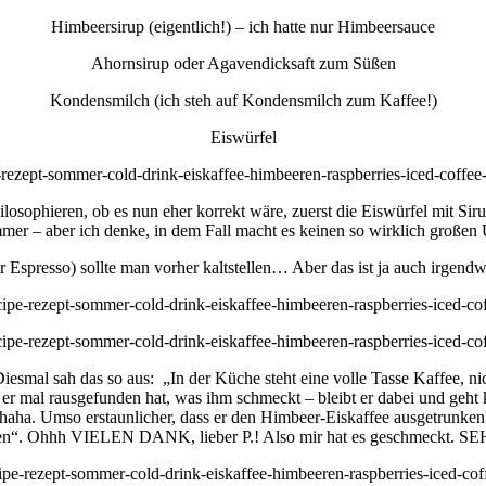
Himbeersirup (eigentlich!) – ich hatte nur Himbeersauce
Ahornsirup oder Agavendicksaft zum Süßen
Kondensmilch (ich steh auf Kondensmilch zum Kaffee!)
Eiswürfel
ilosophieren, ob es nun eher korrekt wäre, zuerst die Eiswürfel mit S
mer – aber ich denke, in dem Fall macht es keinen so wirklich großen 
 Espresso) sollte man vorher kaltstellen… Aber das ist ja auch irgendwi
esmal sah das so aus: „In der Küche steht eine volle Tasse Kaffee, n
n er mal rausgefunden hat, was ihm schmeckt – bleibt er dabei und geh
 haha. Umso erstaunlicher, dass er den Himbeer-Eiskaffee ausgetrunke
len“. Ohhh VIELEN DANK, lieber P.! Also mir hat es geschmeckt. S