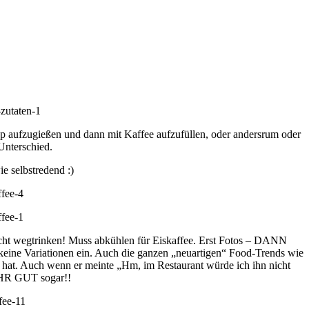
irup aufzugießen und dann mit Kaffee aufzufüllen, oder andersrum oder
Unterschied.
e selbstredend :)
icht wegtrinken! Muss abkühlen für Eiskaffee. Erst Fotos – DANN
t keine Variationen ein. Auch die ganzen „neuartigen“ Food-Trends wie
n hat. Auch wenn er meinte „Hm, im Restaurant würde ich ihn nicht
EHR GUT sogar!!