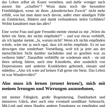
das Leben selbst als Kunst verstehen, und dafür weniger nach
aussen hin „schaffen“? Wozu dann noch die besondere
Feinfühligkeit, wenn sie ihren „künstlerischen Zweck“ nicht mehr
erfüllt, was hat man dann noch davon, außer einer ständigen Fülle
an Eindrücken, Bildern und damit verbundenen tiefen Gefühlen?
Wohin kanalisiert man das alles?
Eine weise Frau und gute Freundin meinte einmal zu mir „Wärst du
lieber ein Stein, der nichts empfindet?“ – und war etwas verblüfft,
als ich lapidar meinte „Ja, warum nicht? Wenn ich nichts empfinden
würde, wäre mir ja auch egal, dass ich nichts empfinde. Es ist nur
deswegen eine sonderbare Vorstellung, weil ich ja jetzt aus der
menschlichen Sicht darüber nachdenke und so gesehen was zu
verlieren hätte“. Daraufhin verblüffte sie wiederum mich – sie mit
ihren siebzig Jahren, auch eine Künstlerin, aber zusätzlich von
Depressionen und anderen Krankheiten gebeutelt, einsam und
mittellos: „Also ich wäre auf keinen Fall gerne ein Stein. Das Leben
ist was Wundervolles!“
Also muss ich lernen (erneut lernen!), mich mit
meinen Irrungen und Wirrungen anzunehmen,
mit meiner Fähigkeit, große Begeisterung, Dankbarkeit und
intensives Glück, aber auch eine eventuell unstillbare Sehnsucht,
Mit-Leid und einen Haufen anderer Emotionen zu empfinden und