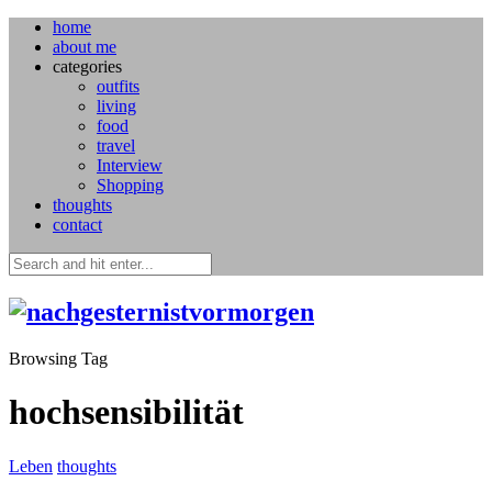
home
about me
categories
outfits
living
food
travel
Interview
Shopping
thoughts
contact
Browsing Tag
hochsensibilität
Leben
thoughts