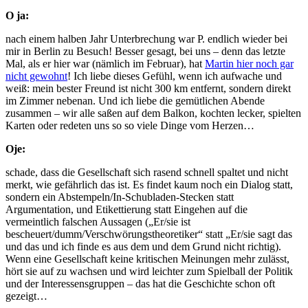
O ja:
nach einem halben Jahr Unterbrechung war P. endlich wieder bei
mir in Berlin zu Besuch! Besser gesagt, bei uns – denn das letzte
Mal, als er hier war (nämlich im Februar), hat
Martin hier noch gar
nicht gewohnt
! Ich liebe dieses Gefühl, wenn ich aufwache und
weiß: mein bester Freund ist nicht 300 km entfernt, sondern direkt
im Zimmer nebenan. Und ich liebe die gemütlichen Abende
zusammen – wir alle saßen auf dem Balkon, kochten lecker, spielten
Karten oder redeten uns so so viele Dinge vom Herzen…
Oje:
schade, dass die Gesellschaft sich rasend schnell spaltet und nicht
merkt, wie gefährlich das ist. Es findet kaum noch ein Dialog statt,
sondern ein Abstempeln/In-Schubladen-Stecken statt
Argumentation, und Etikettierung statt Eingehen auf die
vermeintlich falschen Aussagen („Er/sie ist
bescheuert/dumm/Verschwörungstheoretiker“ statt „Er/sie sagt das
und das und ich finde es aus dem und dem Grund nicht richtig).
Wenn eine Gesellschaft keine kritischen Meinungen mehr zulässt,
hört sie auf zu wachsen und wird leichter zum Spielball der Politik
und der Interessensgruppen – das hat die Geschichte schon oft
gezeigt…