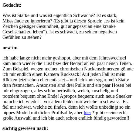
Gedacht:
Was ist Stärke und was ist eigentlich Schwäche? Ist es stark,
Missstände zu ignorieren? (Es gibt ja diesen Spruch: „es ist kein
Zeichen geistiger Gesundheit, gut angepasst an eine kranke
Gesellschaft zu leben“). Ist es schwach, zu seinen negativen
Gefühlen zu stehen?
new in:
ich habe lange nicht mehr geshoppt, aber mit dem Jahreswechsel
kam auch wieder die Lust bzw der Bedarf an ein paar neuen Teilen.
Zum Beispiel, wegen meinen chronischen Nackenschmerzen gönnte
ich mir endlich einen Kamera-Rucksack! Auf jeden Fall ist mein
Rücken jetzt schon eher entlastet – und ich kann sogar mein Stativ
dran festmachen. Ansonsten sind drei Pullis und ein paar Hosen bei
mir eingezogen, alles schön herbstlich, weich, kuschelig und
trotzdem bequem ohne Ende! Apropos bequem: auch neue Sneaker
brauche ich wieder – vor allem fehlen mir welche in schwarz. Es
fiel mir schwer, welche zu finden, denn ich wollte unbedingt so ein
hippes Modell mit dicker Profilsohle, aber
hier
* gibt es eine echt
große Auswahl und ich bin auch schon endlich fündig geworden!!
süchtig gewesen nach: