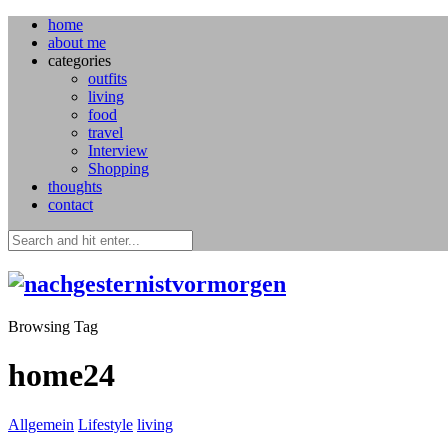
home
about me
categories
outfits
living
food
travel
Interview
Shopping
thoughts
contact
Browsing Tag
home24
Allgemein
Lifestyle
living