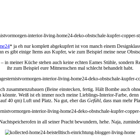
me24
* ja eh nur komplett abgekupfert ist von manch einem Designklass
nn es gibt einige Items aus Kupfer, wie zum Beispiel meine neue Obsts
ten – in meiner Küche stehen auch keine echten Eames Stühle, sondern R
ihr zum Beispiel eure Mitmenschen mal schlecht behandelt habt.
fach zusammenzubauen (Beine einstecken, fertig. Hält Bombe auch ohne S
 könnte. Weiß ist eh immer noch meine Lieblings-Interior-Farbe, denn s
uf 40 qm) Luft und Platz. Na gut, eher das
Gefühl
, dass man mehr Plat
Nachtspeicherofen in all seiner Pracht bewundern, hehe. Naja, zumindes