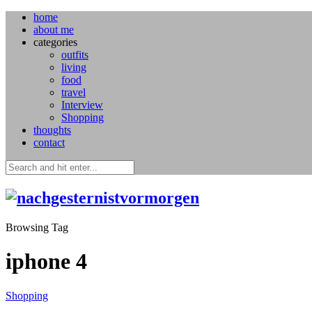
home
about me
categories
outfits
living
food
travel
Interview
Shopping
thoughts
contact
Browsing Tag
iphone 4
Shopping