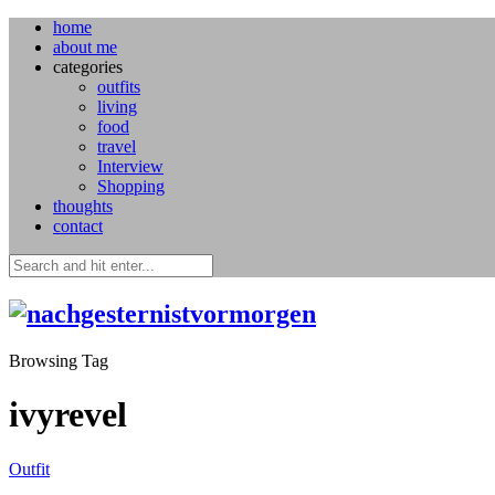
home
about me
categories
outfits
living
food
travel
Interview
Shopping
thoughts
contact
Browsing Tag
ivyrevel
Outfit