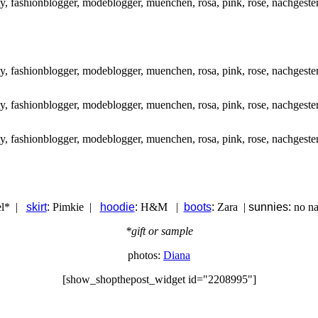
el* |
skirt
:
Pimkie |
hoodie
:
H&M |
boots
:
Zara |
sunnies:
no na
*gift or sample
photos:
Diana
[show_shopthepost_widget id="2208995"]