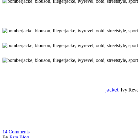
jacket
:
Ivy Rev
14
Comments
By
Esra Blog