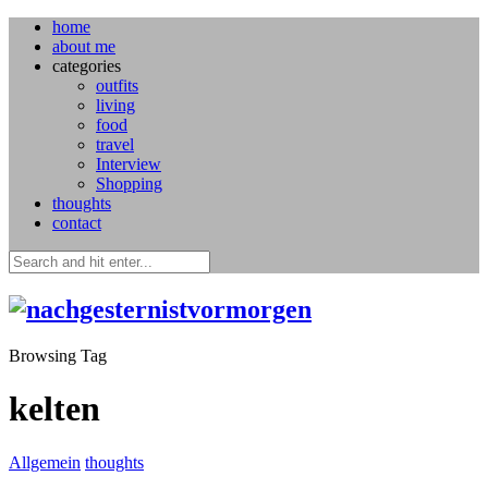
home
about me
categories
outfits
living
food
travel
Interview
Shopping
thoughts
contact
Browsing Tag
kelten
Allgemein
thoughts