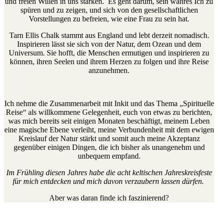
und freien Willen in uns stärken. Es geht darum, sein wahres Ich zu
spüren und zu zeigen, und sich von den gesellschaftlichen
Vorstellungen zu befreien, wie eine Frau zu sein hat.
Tarn Ellis Chalk stammt aus England und lebt derzeit nomadisch.
Inspirieren lässt sie sich von der Natur, dem Ozean und dem
Universum. Sie hofft, die Menschen ermutigen und inspirieren zu
können, ihren Seelen und ihrem Herzen zu folgen und ihre Reise
anzunehmen.
Ich nehme die Zusammenarbeit mit Inkit und das Thema „Spirituelle
Reise“ als willkommene Gelegenheit, euch von etwas zu berichten,
was mich bereits seit einigen Monaten beschäftigt, meinem Leben
eine magische Ebene verleiht, meine Verbundenheit mit dem ewigen
Kreislauf der Natur stärkt und somit auch meine Akzeptanz
gegenüber einigen Dingen, die ich bisher als unangenehm und
unbequem empfand.
Im Frühling diesen Jahres habe die acht keltischen Jahreskreisfeste
für mich entdecken und mich davon verzaubern lassen dürfen.
Aber was daran finde ich faszinierend?