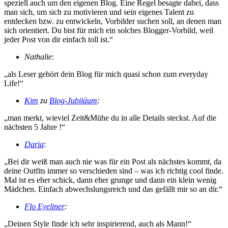
speziell auch um den eigenen Blog. Eine Regel besagte dabei, dass
man sich, um sich zu motivieren und sein eigenes Talent zu
entdecken bzw. zu entwickeln, Vorbilder suchen soll, an denen man
sich orientiert. Du bist für mich ein solches Blogger-Vorbild, weil
jeder Post von dir einfach toll ist.“
Nathalie
:
„als Leser gehört dein Blog für mich quasi schon zum everyday
Life!“
Kim
zu
Blog-Jubiläum
:
„man merkt, wieviel Zeit&Mühe du in alle Details steckst. Auf die
nächsten 5 Jahre !“
Daria
:
„Bei dir weiß man auch nie was für ein Post als nächstes kommt, da
deine Outfits immer so verschieden sind – was ich richtig cool finde.
Mal ist es eher schick, dann eher grunge und dann ein klein wenig
Mädchen. Einfach abwechslungsreich und das gefällt mir so an dir.“
Flo Eyeliner
:
„Deinen Style finde ich sehr inspirierend, auch als Mann!“