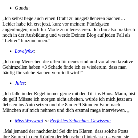
Gunda
:
„Ich selbst hege auch einen Draht zu ausgefalleneren Sachen…
Leider habe ich erst jetzt, kurz vor meinem Fünfzigsten,
angenfangen, mich für Mode zu interessieren. Ich bin also praktisch
noch in der Ausbildung und werde Deinen Blog auf jeden Fall als
“Lehrer” hinzunehmen.“
Lovelyfox
:
„Ich mag Menschen die offen für neues sind und vor allem kreative
Gehirnzellen haben <3 Schade finde ich es wiederum, dass man
häufig für solche Sachen verurteilt wird!“
Jules
:
„Ich falle in der Regel immer gerne mit der Tür ins Haus: Mann, bist
du geil! Müsste ich morgen nicht arbeiten, würde ich mich jetzt am
liebsten ins Auto setzen und die 8 oder 9 Stunden Fahrt nach
München auf mich nehmen und dich erstmal mega interviewen. „
Miss Wayward
zu
Perfektes Schlechtes Gewissen:
„Mal jemand der nachdenkt! Sei dir im Klaren, dass solche Posts
ihre Spuren in den Köpfen der Menschen hinterlassen – wenn sie