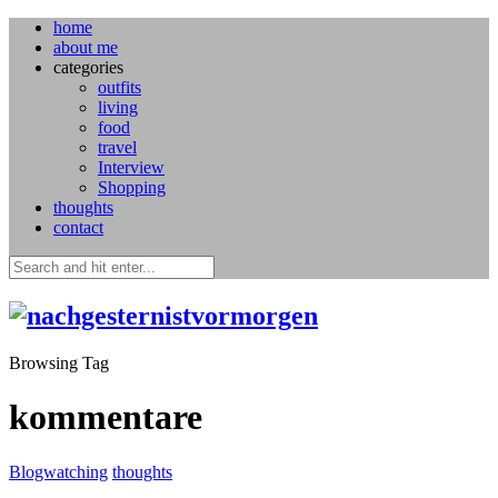
home
about me
categories
outfits
living
food
travel
Interview
Shopping
thoughts
contact
Browsing Tag
kommentare
Blogwatching
thoughts