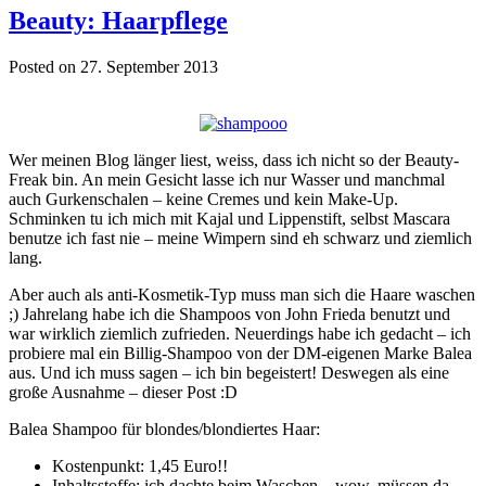
Beauty: Haarpflege
Posted on 27. September 2013
Wer meinen Blog länger liest, weiss, dass ich nicht so der Beauty-
Freak bin. An mein Gesicht lasse ich nur Wasser und manchmal
auch Gurkenschalen – keine Cremes und kein Make-Up.
Schminken tu ich mich mit Kajal und Lippenstift, selbst Mascara
benutze ich fast nie – meine Wimpern sind eh schwarz und ziemlich
lang.
Aber auch als anti-Kosmetik-Typ muss man sich die Haare waschen
;) Jahrelang habe ich die Shampoos von John Frieda benutzt und
war wirklich ziemlich zufrieden. Neuerdings habe ich gedacht – ich
probiere mal ein Billig-Shampoo von der DM-eigenen Marke Balea
aus. Und ich muss sagen – ich bin begeistert! Deswegen als eine
große Ausnahme – dieser Post :D
Balea Shampoo für blondes/blondiertes Haar:
Kostenpunkt: 1,45 Euro!!
Inhaltsstoffe: ich dachte beim Waschen – wow, müssen da