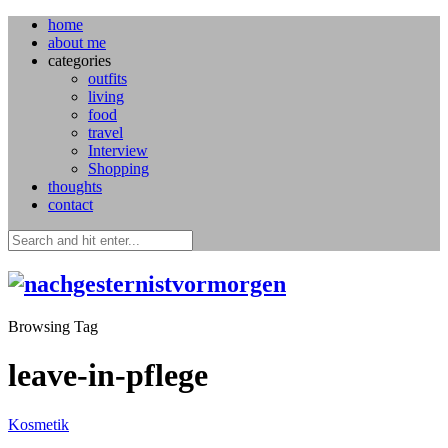
home
about me
categories
outfits
living
food
travel
Interview
Shopping
thoughts
contact
Browsing Tag
leave-in-pflege
Kosmetik