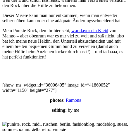
weil der Bund schon fast reisst, während man verzweifelt versucht,
den Rock über die Hüfte zu bekommen.
Dieser Misere kann man nur entkommen, wenn man entweder
selber nähen kann oder eine adäquate Änderungsschneiderei hat.
Mein Punkte Rock, den ihr hier seht,
war davor ein Kleid
von
Mango – aber obenrum war es mir viel zu weit und saß nicht, also
bat ich meine neue Heldin, den Unterteil abzuschneiden und mit
einem breiten bequemen Gummibund zu versehen (damit auch
meine Hüfte beim Anziehen locker durchpasst!) – und tadaaaa, es
hat perfekt funktioniert!
[show_ms_widget id=“36006495″ image_id=“41869052″
width=“1150″ height=“277″]
photos:
Ramona
editing:
by me