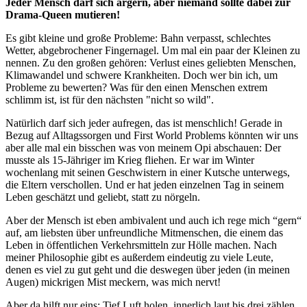
Jeder Mensch darf sich ärgern, aber niemand sollte dabei zur
Drama-Queen mutieren!
Es gibt kleine und große Probleme: Bahn verpasst, schlechtes
Wetter, abgebrochener Fingernagel. Um mal ein paar der Kleinen zu
nennen. Zu den großen gehören: Verlust eines geliebten Menschen,
Klimawandel und schwere Krankheiten. Doch wer bin ich, um
Probleme zu bewerten? Was für den einen Menschen extrem
schlimm ist, ist für den nächsten "nicht so wild".
Natürlich darf sich jeder aufregen, das ist menschlich! Gerade in
Bezug auf Alltagssorgen und First World Problems könnten wir uns
aber alle mal ein bisschen was von meinem Opi abschauen: Der
musste als 15-Jähriger im Krieg fliehen. Er war im Winter
wochenlang mit seinen Geschwistern in einer Kutsche unterwegs,
die Eltern verschollen. Und er hat jeden einzelnen Tag in seinem
Leben geschätzt und geliebt, statt zu nörgeln.
Aber der Mensch ist eben ambivalent und auch ich rege mich “gern“
auf, am liebsten über unfreundliche Mitmenschen, die einem das
Leben in öffentlichen Verkehrsmitteln zur Hölle machen. Nach
meiner Philosophie gibt es außerdem eindeutig zu viele Leute,
denen es viel zu gut geht und die deswegen über jeden (in meinen
Augen) mickrigen Mist meckern, was mich nervt!
Aber da hilft nur eins: Tief Luft holen, innerlich laut bis drei zählen,