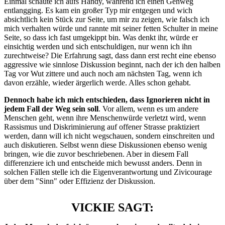
Einmal schaute ich aufs Handy, während ich einen Gehweg
entlangging. Es kam ein großer Typ mir entgegen und wich
absichtlich kein Stück zur Seite, um mir zu zeigen, wie falsch ich
mich verhalten würde und rannte mit seiner fetten Schulter in meine
Seite, so dass ich fast umgekippt bin. Was denkt ihr, würde er
einsichtig werden und sich entschuldigen, nur wenn ich ihn
zurechtweise? Die Erfahrung sagt, dass dann erst recht eine ebenso
aggressive wie sinnlose Diskussion beginnt, nach der ich den halben
Tag vor Wut zittere und auch noch am nächsten Tag, wenn ich
davon erzähle, wieder ärgerlich werde. Alles schon gehabt.
Dennoch habe ich mich entschieden, dass Ignorieren nicht in
jedem Fall der Weg sein soll
. Vor allem, wenn es um andere
Menschen geht, wenn ihre Menschenwürde verletzt wird, wenn
Rassismus und Diskriminierung auf offener Strasse praktiziert
werden, dann will ich nicht wegschauen, sondern einschreiten und
auch diskutieren. Selbst wenn diese Diskussionen ebenso wenig
bringen, wie die zuvor beschriebenen. Aber in diesem Fall
differenziere ich und entscheide mich bewusst anders. Denn in
solchen Fällen stelle ich die Eigenverantwortung und Zivicourage
über dem "Sinn" oder Effizienz der Diskussion.
VICKIE SAGT: