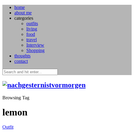
home
about me
categories
outfits
living
food
travel
Interview
Shopping
thoughts
contact
Browsing Tag
lemon
Outfit