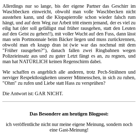
Allerdings nur so lange, bis der eigene Partner das Geschirr im
Waschbecken einweicht, obwohl man volle Waschbecken nicht
ausstehen kann, und die Klopapierrolle schon wieder falsch rum
hängt, und auf dem Weg zur Arbeit tritt einem jemand, der es viel zu
eilig hat (der soll gefälligst mal früher rausgehen, statt den Leuten
auf den Geist zu gehen!!), mit voller Wucht auf den Fuss, dann lässt
man sein Portmonnaie beim Bäcker liegen und muss zurückrennen,
obwohl man eh knapp dran ist (wie war das nochmal mit dem
"Früher rausgehen?"), danach fallen zwei Ringbahnen wegen
Polizeieinsatz aus und zu guter Letzt fängt es an, zu regnen, und
man hat NATÜRLICH keinen Regenschirm dabei.
Wie schaffen es angeblich alle anderen, trotz Pech-Strähnen und
nerviger Respektlosigkeiten unserer Mitmenschen, in sich zu ruhen,
"Ohm" zu rufen und Liebe statt Hass zu versprühen?
Die Antwort ist: GAR NICHT.
Das Besondere am heutigen Blogpost:
ich veröffentliche nicht nur meine eigene Meinung, sondern noch
eine Gast-Meinung!