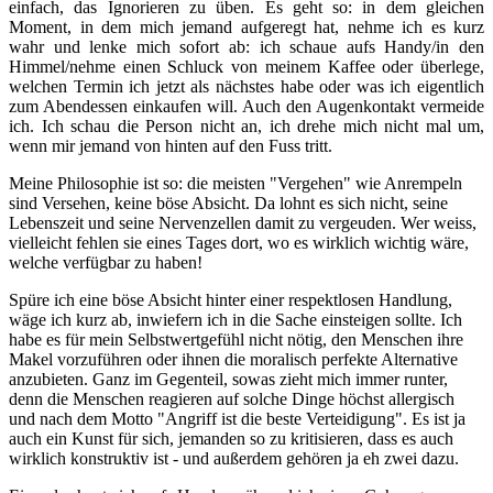
einfach, das Ignorieren zu üben. Es geht so: in dem gleichen
Moment, in dem mich jemand aufgeregt hat, nehme ich es kurz
wahr und lenke mich sofort ab: ich schaue aufs Handy/in den
Himmel/nehme einen Schluck von meinem Kaffee oder überlege,
welchen Termin ich jetzt als nächstes habe oder was ich eigentlich
zum Abendessen einkaufen will. Auch den Augenkontakt vermeide
ich. Ich schau die Person nicht an, ich drehe mich nicht mal um,
wenn mir jemand von hinten auf den Fuss tritt.
Meine Philosophie ist so: die meisten "Vergehen" wie Anrempeln
sind Versehen, keine böse Absicht. Da lohnt es sich nicht, seine
Lebenszeit und seine Nervenzellen damit zu vergeuden. Wer weiss,
vielleicht fehlen sie eines Tages dort, wo es wirklich wichtig wäre,
welche verfügbar zu haben!
Spüre ich eine böse Absicht hinter einer respektlosen Handlung,
wäge ich kurz ab, inwiefern ich in die Sache einsteigen sollte. Ich
habe es für mein Selbstwertgefühl nicht nötig, den Menschen ihre
Makel vorzuführen oder ihnen die moralisch perfekte Alternative
anzubieten. Ganz im Gegenteil, sowas zieht mich immer runter,
denn die Menschen reagieren auf solche Dinge höchst allergisch
und nach dem Motto "Angriff ist die beste Verteidigung". Es ist ja
auch ein Kunst für sich, jemanden so zu kritisieren, dass es auch
wirklich konstruktiv ist - und außerdem gehören ja eh zwei dazu.