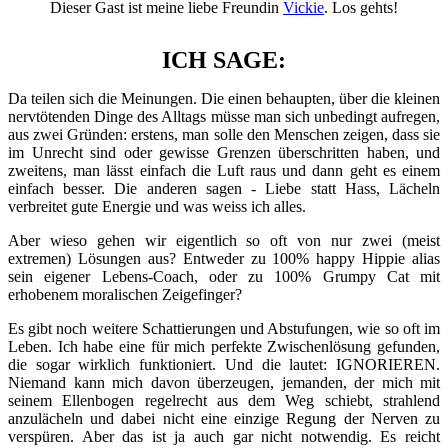
Dieser Gast ist meine liebe Freundin
Vickie
. Los gehts!
ICH SAGE:
Da teilen sich die Meinungen. Die einen behaupten, über die kleinen
nervtötenden Dinge des Alltags müsse man sich unbedingt aufregen,
aus zwei Gründen: erstens, man solle den Menschen zeigen, dass sie
im Unrecht sind oder gewisse Grenzen überschritten haben, und
zweitens, man lässt einfach die Luft raus und dann geht es einem
einfach besser. Die anderen sagen - Liebe statt Hass, Lächeln
verbreitet gute Energie und was weiss ich alles.
Aber wieso gehen wir eigentlich so oft von nur zwei (meist
extremen) Lösungen aus? Entweder zu 100% happy Hippie alias
sein eigener Lebens-Coach, oder zu 100% Grumpy Cat mit
erhobenem moralischen Zeigefinger?
Es gibt noch weitere Schattierungen und Abstufungen, wie so oft im
Leben. Ich habe eine für mich perfekte Zwischenlösung gefunden,
die sogar wirklich funktioniert. Und die lautet: IGNORIEREN.
Niemand kann mich davon überzeugen, jemanden, der mich mit
seinem Ellenbogen regelrecht aus dem Weg schiebt, strahlend
anzulächeln und dabei nicht eine einzige Regung der Nerven zu
verspüren. Aber das ist ja auch gar nicht notwendig. Es reicht