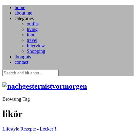
home
about me
categories
outfits
living
food
travel
Interview
Shopping
thoughts
contact
Browsing Tag
likör
Lifestyle
Rezepte - Lecker!!