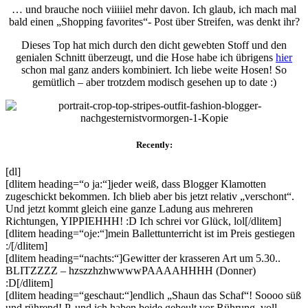
… und brauche noch viiiiiel mehr davon. Ich glaub, ich mach mal
bald einen „Shopping favorites“- Post über Streifen, was denkt ihr?
Dieses Top hat mich durch den dicht gewebten Stoff und den
genialen Schnitt überzeugt, und die Hose habe ich übrigens
hier
schon mal ganz anders kombiniert. Ich liebe weite Hosen! So
gemütlich – aber trotzdem modisch gesehen up to date :)
Recently:
[dl]
[dlitem heading=“o ja:“]jeder weiß, dass Blogger Klamotten
zugeschickt bekommen. Ich blieb aber bis jetzt relativ „verschont“.
Und jetzt kommt gleich eine ganze Ladung aus mehreren
Richtungen, YIPPIEHHH! :D Ich schrei vor Glück, lol[/dlitem]
[dlitem heading=“oje:“]mein Ballettunterricht ist im Preis gestiegen
:/[/dlitem]
[dlitem heading=“nachts:“]Gewitter der krasseren Art um 5.30..
BLITZZZZ – hzszzhzhwwwwPAAAAHHHH (Donner)
:D[/dlitem]
[dlitem heading=“geschaut:“]endlich „Shaun das Schaf“! Soooo süß
und rührend! P. und ich haben beide geheult vor Rührung, voll