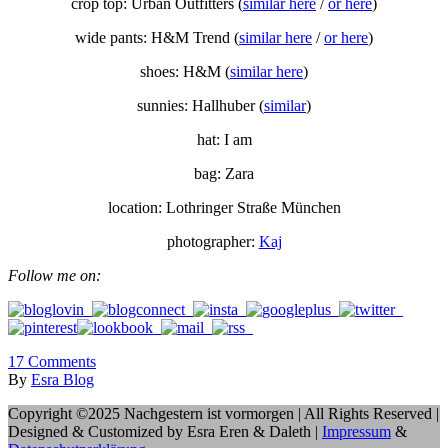
crop top: Urban Outfitters (
similar here
/
or here
)
wide pants: H&M Trend (
similar here
/
or here
)
shoes: H&M (
similar here
)
sunnies: Hallhuber (
similar
)
hat: I am
bag: Zara
location: Lothringer Straße München
photographer:
Kaj
Follow me on:
17
Comments
By
Esra Blog
Copyright ©2025 Nachgestern ist vormorgen | All Rights Reserved |
Designed & Customized by Esra Eren & Daleth |
Impressum
&