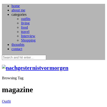
home
about me
categories
outfits
living
food
travel
Interview
Shopping
thoughts
contact
Browsing Tag
magazine
Outfit