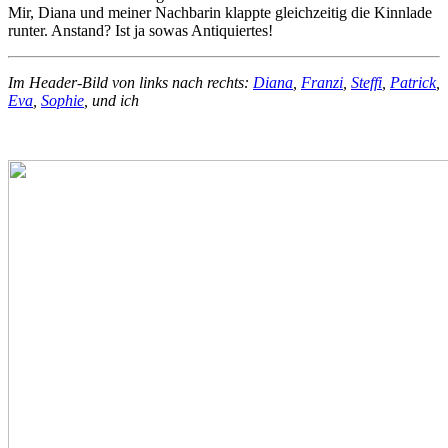
Mir, Diana und meiner Nachbarin klappte gleichzeitig die Kinnlade
runter. Anstand? Ist ja sowas Antiquiertes!
Im Header-Bild von links nach rechts:
Diana
,
Franzi
,
Steffi
,
Patrick
,
Eva
,
Sophie
, und ich