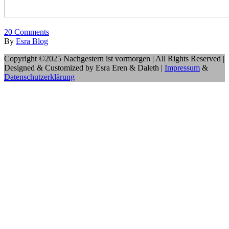
20
Comments
By
Esra Blog
Copyright ©2025 Nachgestern ist vormorgen | All Rights Reserved |
Designed & Customized by Esra Eren & Daleth |
Impressum
&
Datenschutzerklärung