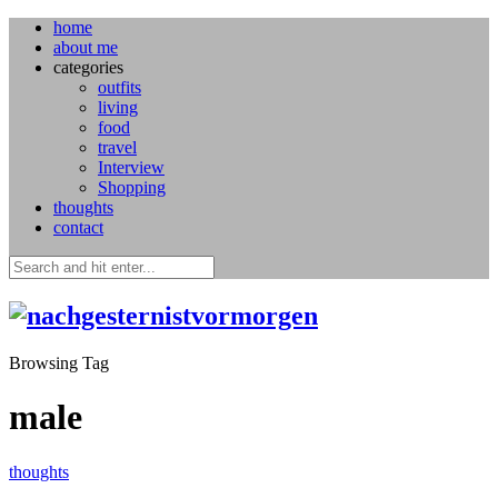
home
about me
categories
outfits
living
food
travel
Interview
Shopping
thoughts
contact
Browsing Tag
male
thoughts