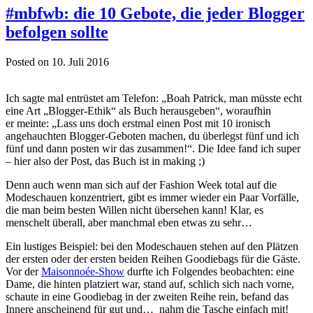
#mbfwb: die 10 Gebote, die jeder Blogger
befolgen sollte
Posted on 10. Juli 2016
Ich sagte mal entrüstet am Telefon: „Boah Patrick, man müsste echt
eine Art „Blogger-Ethik“ als Buch herausgeben“, woraufhin
er meinte: „Lass uns doch erstmal einen Post mit 10 ironisch
angehauchten Blogger-Geboten machen, du überlegst fünf und ich
fünf und dann posten wir das zusammen!“. Die Idee fand ich super
– hier also der Post, das Buch ist in making ;)
Denn auch wenn man sich auf der Fashion Week total auf die
Modeschauen konzentriert, gibt es immer wieder ein Paar Vorfälle,
die man beim besten Willen nicht übersehen kann! Klar, es
menschelt überall, aber manchmal eben etwas zu sehr…
Ein lustiges Beispiel: bei den Modeschauen stehen auf den Plätzen
der ersten oder der ersten beiden Reihen Goodiebags für die Gäste.
Vor der
Maisonnoée-Show
durfte ich Folgendes beobachten: eine
Dame, die hinten platziert war, stand auf, schlich sich nach vorne,
schaute in eine Goodiebag in der zweiten Reihe rein, befand das
Innere anscheinend für gut und… nahm die Tasche einfach mit!