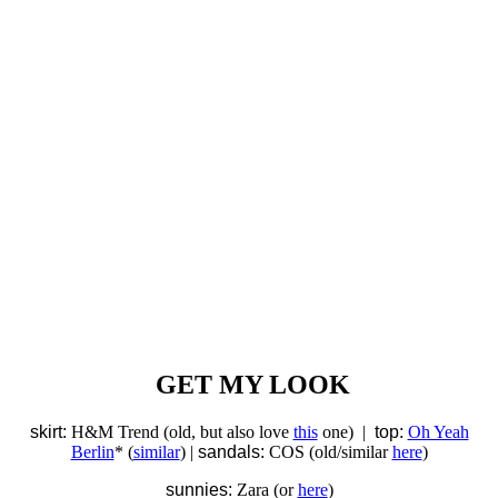
GET MY LOOK
skirt:
H&M Trend (old, but also love
this
one) |
top:
Oh Yeah
Berlin
* (
similar
) |
sandals:
COS (old/similar
here
)
sunnies:
Zara (or
here
)