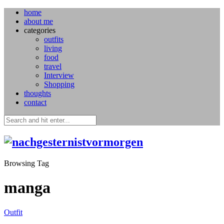
home
about me
categories
outfits
living
food
travel
Interview
Shopping
thoughts
contact
Browsing Tag
manga
Outfit