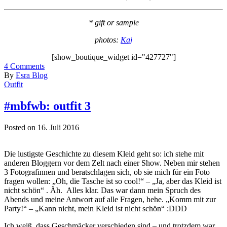
* gift or sample
photos:
Kaj
[show_boutique_widget id="427727"]
4
Comments
By
Esra Blog
Outfit
#mbfwb: outfit 3
Posted on 16. Juli 2016
Die lustigste Geschichte zu diesem Kleid geht so: ich stehe mit
anderen Bloggern vor dem Zelt nach einer Show. Neben mir stehen
3 Fotografinnen und beratschlagen sich, ob sie mich für ein Foto
fragen wollen: „Oh, die Tasche ist so cool!“ – „Ja, aber das Kleid ist
nicht schön“ . Äh. Alles klar. Das war dann mein Spruch des
Abends und meine Antwort auf alle Fragen, hehe. „Komm mit zur
Party!“ – „Kann nicht, mein Kleid ist nicht schön“ :DDD
Ich weiß, dass Geschmäcker verschieden sind – und trotzdem war