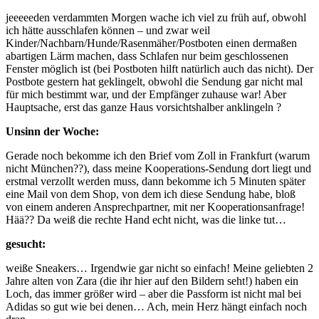
jeeeeeden verdammten Morgen wache ich viel zu früh auf, obwohl
ich hätte ausschlafen können – und zwar weil
Kinder/Nachbarn/Hunde/Rasenmäher/Postboten einen dermaßen
abartigen Lärm machen, dass Schlafen nur beim geschlossenen
Fenster möglich ist (bei Postboten hilft natürlich auch das nicht). Der
Postbote gestern hat geklingelt, obwohl die Sendung gar nicht mal
für mich bestimmt war, und der Empfänger zuhause war! Aber
Hauptsache, erst das ganze Haus vorsichtshalber anklingeln ?
Unsinn der Woche:
Gerade noch bekomme ich den Brief vom Zoll in Frankfurt (warum
nicht München??), dass meine Kooperations-Sendung dort liegt und
erstmal verzollt werden muss, dann bekomme ich 5 Minuten später
eine Mail von dem Shop, von dem ich diese Sendung habe, bloß
von einem anderen Ansprechpartner, mit ner Kooperationsanfrage!
Hää?? Da weiß die rechte Hand echt nicht, was die linke tut…
gesucht:
weiße Sneakers… Irgendwie gar nicht so einfach! Meine geliebten 2
Jahre alten von Zara (die ihr hier auf den Bildern seht!) haben ein
Loch, das immer größer wird – aber die Passform ist nicht mal bei
Adidas so gut wie bei denen… Ach, mein Herz hängt einfach noch