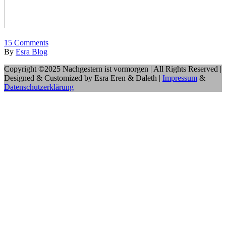
15
Comments
By
Esra Blog
Copyright ©2025 Nachgestern ist vormorgen | All Rights Reserved |
Designed & Customized by Esra Eren & Daleth |
Impressum
&
Datenschutzerklärung