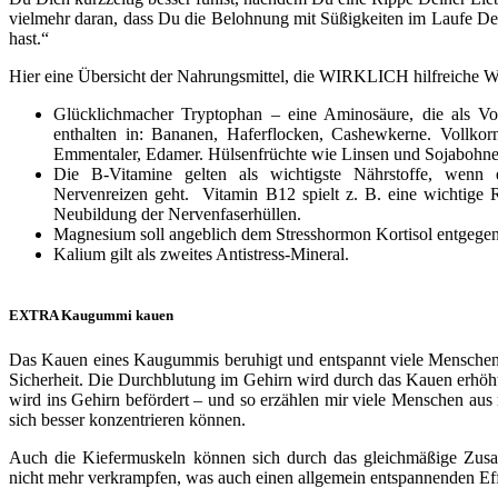
vielmehr daran, dass Du die Belohnung mit Süßigkeiten im Laufe Dei
hast.“
Hier eine Übersicht der Nahrungsmittel, die WIRKLICH hilfreiche Wir
Glücklichmacher Tryptophan – eine Aminosäure, die als Vors
enthalten in: Bananen, Haferflocken, Cashewkerne. Vollkor
Emmentaler, Edamer. Hülsenfrüchte wie Linsen und Sojabohne
Die B-Vitamine gelten als wichtigste Nährstoffe, wenn
Nervenreizen geht. Vitamin B12 spielt z. B. eine wichtige 
Neubildung der Nervenfaserhüllen.
Magnesium soll angeblich dem Stresshormon Kortisol entgege
Kalium gilt als zweites Antistress-Mineral.
EXTRA Kaugummi kauen
Das Kauen eines Kaugummis beruhigt und entspannt viele Menschen 
Sicherheit. Die Durchblutung im Gehirn wird durch das Kauen erhöht,
wird ins Gehirn befördert – und so erzählen mir viele Menschen aus
sich besser konzentrieren können.
Auch die Kiefermuskeln können sich durch das gleichmäßige Zus
nicht mehr verkrampfen, was auch einen allgemein entspannenden Eff