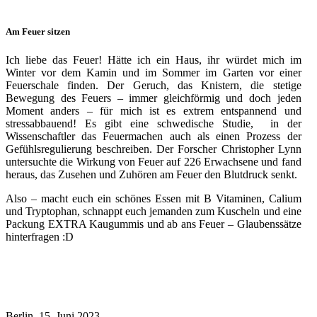
Am Feuer sitzen
Ich liebe das Feuer! Hätte ich ein Haus, ihr würdet mich im
Winter vor dem Kamin und im Sommer im Garten vor einer
Feuerschale finden. Der Geruch, das Knistern, die stetige
Bewegung des Feuers – immer gleichförmig und doch jeden
Moment anders – für mich ist es extrem entspannend und
stressabbauend! Es gibt eine schwedische Studie, in der
Wissenschaftler das Feuermachen auch als einen Prozess der
Gefühlsregulierung beschreiben. Der Forscher Christopher Lynn
untersuchte die Wirkung von Feuer auf 226 Erwachsene und fand
heraus, das Zusehen und Zuhören am Feuer den Blutdruck senkt.
Also – macht euch ein schönes Essen mit B Vitaminen, Calium
und Tryptophan, schnappt euch jemanden zum Kuscheln und eine
Packung EXTRA Kaugummis und ab ans Feuer – Glaubenssätze
hinterfragen :D
Berlin, 15. Juni 2023.