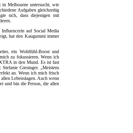
 in Melbourne untersucht, wie
chiedene Aufgaben gleichzeitig
gte sich, dass diejenigen mit
deren.
 Influencerin auf Social Media
 zeigt, hat den Kaugummi immer
iter, ein Wohlfühl-Boost und
 mich zu fokussieren. Wenn ich
EXTRA in den Mund. Es ist fast
gt Stefanie Giesinger. „Meistens
fekt an. Wenn ich mich frisch
wie allen Lebenslagen. Auch wenn
 und bin die Person, die allen