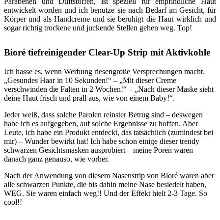
Parabenen und Duftstoffen, ist speziell für empfindliche Haut
entwickelt worden und ich benutze sie nach Bedarf im Gesicht, für
Körper und als Handcreme und sie beruhigt die Haut wirklich und
sogar richtig trockene und juckende Stellen gehen weg. Top!
Bioré tiefreinigender Clear-Up Strip mit Aktivkohle
Ich hasse es, wenn Werbung riesengroße Versprechungen macht.
„Gesundes Haar in 10 Sekunden!“ – „Mit dieser Creme
verschwinden die Falten in 2 Wochen!“ – „Nach dieser Maske sieht
deine Haut frisch und prall aus, wie von einem Baby!“.
Jeder weiß, dass solche Parolen reinster Betrug sind – deswegen
habe ich es aufgegeben, auf solche Ergebnisse zu hoffen. Aber
Leute, ich habe ein Produkt entdeckt, das tatsächlich (zumindest bei
mir) – Wunder bewirkt hat! Ich habe schon einige dieser trendy
schwarzen Gesichtsmasken ausprobiert – meine Poren waren
danach ganz genauso, wie vorher.
Nach der Anwendung von diesem Nasenstrip von Bioré waren aber
alle schwarzen Punkte, die bis dahin meine Nase besiedelt haben,
WEG. Sie waren einfach weg!! Und der Effekt hielt 2-3 Tage. So
cool!!