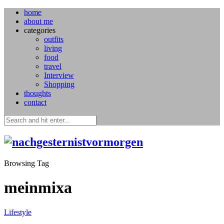
home
about me
categories
outfits
living
food
travel
Interview
Shopping
thoughts
contact
Browsing Tag
meinmixa
Lifestyle