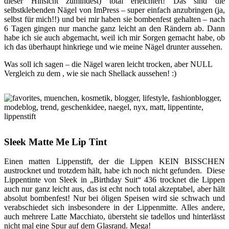
dieser Hinsicht zumindest) total erleichtert! Das sind die
selbstklebenden Nägel von ImPress – super einfach anzubringen (ja,
selbst für mich!!) und bei mir haben sie bombenfest gehalten – nach
6 Tagen gingen nur manche ganz leicht an den Rändern ab. Dann
habe ich sie auch abgemacht, weil ich mir Sorgen gemacht habe, ob
ich das überhaupt hinkriege und wie meine Nägel drunter aussehen.
Was soll ich sagen – die Nägel waren leicht trocken, aber NULL
Vergleich zu dem , wie sie nach Shellack aussehen! :)
Sleek Matte Me Lip Tint
Einen matten Lippenstift, der die Lippen KEIN BISSCHEN
austrocknet und trotzdem hält, habe ich noch nicht gefunden. Diese
Lippentinte von Sleek in „Birthday Suit“ 436 trocknet die Lippen
auch nur ganz leicht aus, das ist echt noch total akzeptabel, aber hält
absolut bombenfest! Nur bei öligen Speisen wird sie schwach und
verabschiedet sich insbesondere in der Lippenmitte. Alles andere,
auch mehrere Latte Macchiato, übersteht sie tadellos und hinterlässt
nicht mal eine Spur auf dem Glasrand. Mega!