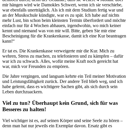
mir hängen wird wie Damokles Schwert, wenn ich sie verschiebe,
war ebenfalls unerträglich. Als ich mit dem Studium fertig war und
an der Musikschule kündigte, war es zu spät. Ich habe auf nichts
mehr Lust, bin schon beim kleinsten Termin überfordert und möchte
einfach nur für 4 Wochen abhauen, irgendwohin, wo mich keiner
kennt und niemand was von mir will. Bitte, geben Sie mir eine
Bescheinigung für die Krankenkasse, damit ich eine Kur beantragen
kann!“
Er tat es. Die Krankenkasse verweigerte mir die Kur. Mich zu
wehren, Stress zu machen, zu telefonieren und zu kämpfen – dafür
war ich zu schwach. Alles, wofür meine Kraft noch gereicht hat
war, mich vor Freunden zu empören.
Die Jahre vergingen, und langsam kehrte ein Teil meiner Motivation
und Leistungsfähigkeit zurück. Der andere Teil blieb weg, und ich
habe gelernt, dass es wichtigere Sachen gibt, als sich durch sein
Leben durchzuackern.
Viel zu tun? Überhaupt kein Grund, sich für was
Besseres zu halten!
Viel wichtiger ist es, auf seinen Körper und seine Seele zu hören –
denn man hat nur jeweils ein Exemplar davon. Ersatz gibt es