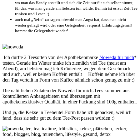
wo man das Handy abstellt und sich die Zeit nur für sich selber nimmt,
für das, was man gerade am liebsten tun würde. Bei mir ist es zur Zeit Tee
trinken und Lesen :)
auch mal
„Nein“ zu sagen
, obwohl man Angst hat, dass man nicht
wieder gefragt wird oder eine Gelegenheit verpasst. Erfahrungsgemäß
kommt die Gelegenheit wieder!
Ich durfte 2 Teesorten von der Apothekenmarke
Noweda für mich
*
testen. Gerade im Winter trinke ich ziemlich viel Tee (meist am
Abend), am liebsten mag ich Kräutertee, wegen dem Geschmack
und auch, weil er keinen Koffein enthält – Koffein nehme ich über
den Tag verteilt in Form von Kaffee nämlich schon genug zu mir ;)
Die natürlichen Zutaten der Noweda für mich-Tees kommen aus
kontrollierten Anbaugebieten und überzeugen mit
apothekenexklusiver Qualität. In einer Packung sind 100g enthalten.
Und ja, die Kekse in Teebeutel-Form habe ich gebacken, weil ich
fand, dass sie sehr gut zu dem Tee-Post passen würden :)