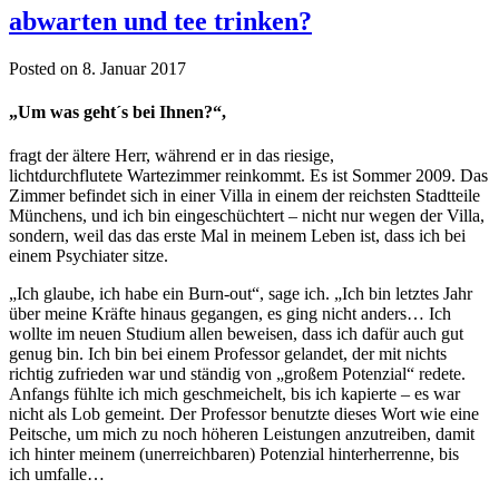
abwarten und tee trinken?
Posted on 8. Januar 2017
„Um was geht´s bei Ihnen?“,
fragt der ältere Herr, während er in das riesige,
lichtdurchflutete Wartezimmer reinkommt. Es ist Sommer 2009. Das
Zimmer befindet sich in einer Villa in einem der reichsten Stadtteile
Münchens, und ich bin eingeschüchtert – nicht nur wegen der Villa,
sondern, weil das das erste Mal in meinem Leben ist, dass ich bei
einem Psychiater sitze.
„Ich glaube, ich habe ein Burn-out“, sage ich. „Ich bin letztes Jahr
über meine Kräfte hinaus gegangen, es ging nicht anders… Ich
wollte im neuen Studium allen beweisen, dass ich dafür auch gut
genug bin. Ich bin bei einem Professor gelandet, der mit nichts
richtig zufrieden war und ständig von „großem Potenzial“ redete.
Anfangs fühlte ich mich geschmeichelt, bis ich kapierte – es war
nicht als Lob gemeint. Der Professor benutzte dieses Wort wie eine
Peitsche, um mich zu noch höheren Leistungen anzutreiben, damit
ich hinter meinem (unerreichbaren) Potenzial hinterherrenne, bis
ich umfalle…