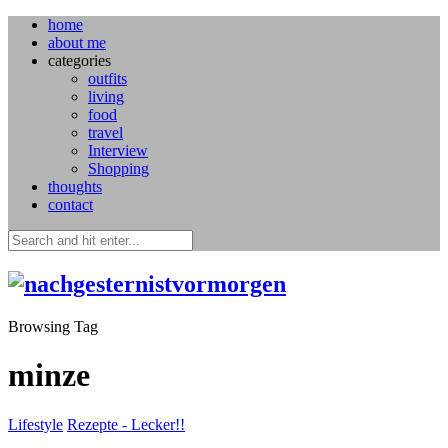
home
about me
categories
outfits
living
food
travel
Interview
Shopping
thoughts
contact
Browsing Tag
minze
Lifestyle
Rezepte - Lecker!!