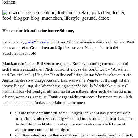
keinen.
Heute achte ich auf meine innere Stimme,
habe gelernt,
„nein“ zu sagen
und mir Zeit zu nehmen – denn kein Job der Welt
ist es wert, seine Gesundheit aufs Spiel zu setzen. Nein, auch nicht dein
absoluter Traumjob!
Man kann auf jeden Fall versuchen, seine Kräfte vernünftig einzuteilen und
sich Pausen einzuplanen. Nicht umsonst gibt es das Sprichwort – “Abwarten
und Tee trinken” :) Klar, der Tee selbst vollbringt keine Wunder, aber er ist ein
Anlass
für die so wichtige Auszeit. Das, was wahre Wunder vollbringt, ist die
innere Einstellung, die Wertschätzung seiner Selbst. In Wirklichkeit „muss“
man nämlich viel weniger, als man meint zu müssen, aber auch das merkt man
oft erst, wenn es zu spät ist. Damit es gar nicht erst soweit kommen muss – lade
ich euch ein, euch für das neue Jahr vorzunehmen:
auf die
innere Stimme
zu hören – eigentlich kennt das jeder: oft weiß
man schon vorher, was richtig wäre, und tut es trotzdem nicht. Lasst uns
die Intuition nicht abtun und ignorieren, sondern wirklich bewusst
wahrnehmen und ihr öfter folgen!
sich
Auszeiten zu schaffen
– sei es nur mal eine Stunde zwischendurch,