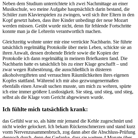
Neben dem Studium unterrichtete ich zwei Nachmittage an einer
Musikschule, wo meine Aufgabe hauptsächlich darin bestand, die
Schüler zum Klavierspielen zu zwingen, weil sich ihre Eltern in den
Kopf gesetzt haben, dass ihre Kinder unbedingt der neue Mozart
werden müssen. Geübt wurde nicht, denn für fehlende Fortschritte
konnte man ja die Lehrerin verantwortlich machen.
Gleichzeitig wohnte unter mir eine verrückte Nachbarin. Sie führte
tatsächlich regelmäßig Protokolle über mein Leben, schickte sie an
ihren Anwalt, dessen drohende Briefe sowie die Kopien der
Protokolle ich dann regelmäßig in meinem Briefkasten fand. Die
Nachbarin hatte es tatsächlich bis zu einer Klage geschafft – und
zwar wegen Ruhestörung, die ausschließlich in düsteren
alkoholvergifteten und verrauchten Räumlichkeiten ihres eigenen
Kopfes stattfand. Während ich mir also gezwungenermaßen
ebenfalls einen Anwalt suchen musste, um mich zu wehren, spürte
ich eine immer größere Lustlosigkeit. Sie stieg, und stieg, und stieg,
selbst als die Klage vom Gericht abgewiesen wurde.
Ich fühlte mich tatsächlich krank:
das Gefühl war so, als hätte mir jemand die Kehle zugeschnürt und
nicht wieder gelockert. Ich bekam Rückenschmerzen und stand kurz
vorm Nervenzusammenbruch, zog dann aber die Abschluss-Prüfung
dennoch durch, denn der Gedanke, dass sie weitere 4 Monate über