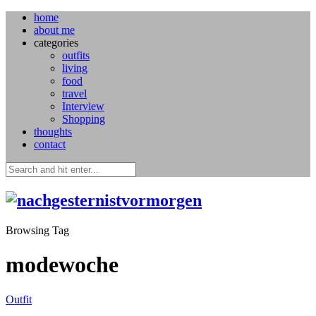
home
about me
categories
outfits
living
food
travel
Interview
Shopping
thoughts
contact
Browsing Tag
modewoche
Outfit