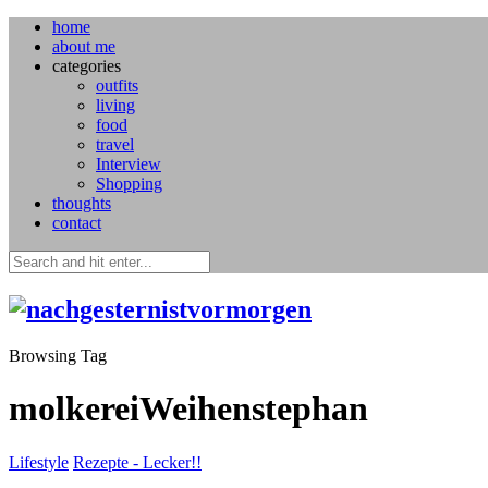
home
about me
categories
outfits
living
food
travel
Interview
Shopping
thoughts
contact
Browsing Tag
molkereiWeihenstephan
Lifestyle
Rezepte - Lecker!!