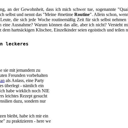
ung, an der Gewohnheit, dass ich mich schwer tue, sogenannte "Quali
ich selbst und nennt das "Meine #metime
Routine
". Allein schon, wen
t Leute, die sich jede Woche routinemäßig Zeit für sich selbst nehme
ch eine Ausnahme? Warum können das alle, aber ich nicht? Versteht mic
z dem hartnäckigen Klischee, Einzelkinder seien egoistisch und teilen n
n leckeres
e sie mit jemandem zu
 guten Freunden vorbehalten
han
als Anlass, eine Party
es überlegt - nämlich ein
 Ich habe wirklich noch NIE
rs leichtes Rezept gesucht
nsilien dazu, sondern nur
zen bleibt, habe ich mir ein
e" zu praktizieren - here we