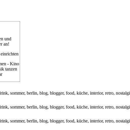
en und
r an!
 einrichten
men - Kino
sik tanzen
ar