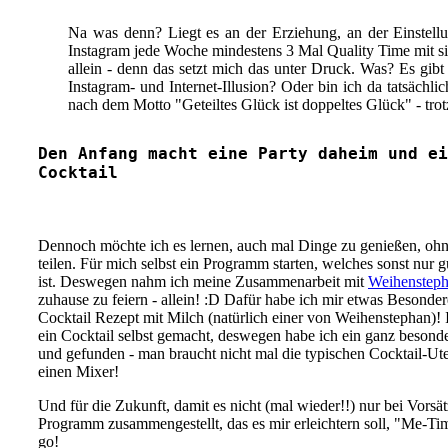
Na was denn? Liegt es an der Erziehung, an der Einstell
Instagram jede Woche mindestens 3 Mal Quality Time mit s
allein - denn das setzt mich das unter Druck. Was? Es gib
Instagram- und Internet-Illusion? Oder bin ich da tatsächli
nach dem Motto "Geteiltes Glück ist doppeltes Glück" - trot
Den Anfang macht eine Party daheim und ei
Cocktail
Dennoch möchte ich es lernen, auch mal Dinge zu genießen, ohn
teilen. Für mich selbst ein Programm starten, welches sonst nur
ist. Deswegen nahm ich meine Zusammenarbeit mit
Weihenstep
zuhause zu feiern - allein! :D Dafür habe ich mir etwas Besonder
Cocktail Rezept mit Milch (natürlich einer von Weihenstephan)!
ein Cocktail selbst gemacht, deswegen habe ich ein ganz besonde
und gefunden - man braucht nicht mal die typischen Cocktail-Ute
einen Mixer!
Und für die Zukunft, damit es nicht (mal wieder!!) nur bei Vorsät
Programm zusammengestellt, das es mir erleichtern soll, "Me-Tim
go!