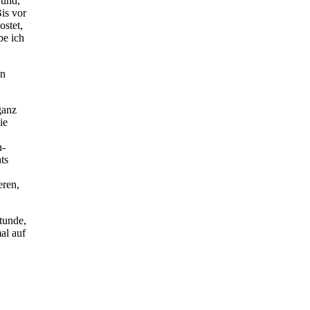
und,
Bis vor
stet,
be ich
en
ganz
ie
n-
ts
eren,
…
tunde,
al auf