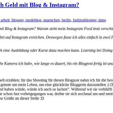
ich Geld mit Blog & Instagram?
t Blog & Instagram? Warum sieht mein Instagram Feed trotz verschied
mehrt auf Instagram erreichen. Deswegen fasse ich alles einfach in zw
ch eine Ausbildung oder Kurse dazu machen kann. Learning bei Doing i
Kamera ich habe, wie lange es dauert, bis ein Blogpost fertig ist und
l erzählen: für das Shooting für diesen Blogpost nahm ich für die bess
 grinste um mein Leben, um eine glückliche Bloggerin darzustellen ;) D
d haben würde, würde ich auch so lachen“. Während wir sie verblüfft an
ie schon fast vorbeigegangen war, drehte sie sich nochmal um und mein
e Grüße an dieser Stelle :D