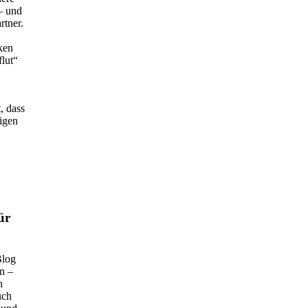
 – und
rtner.
ken
flut“
, dass
tigen
ür
Blog
en –
h
uch