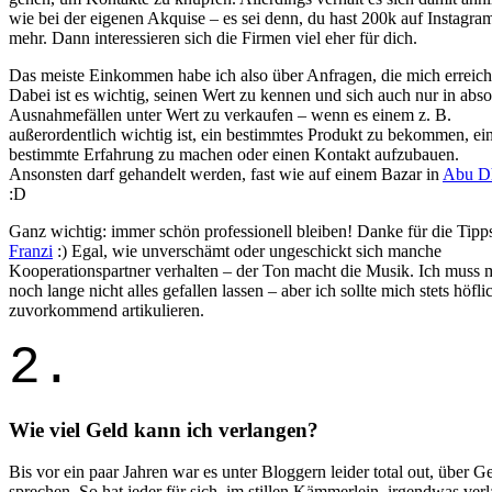
wie bei der eigenen Akquise – es sei denn, du hast 200k auf Instagra
mehr. Dann interessieren sich die Firmen viel eher für dich.
Das meiste Einkommen habe ich also über Anfragen, die mich erreich
Dabei ist es wichtig, seinen Wert zu kennen und sich auch nur in abso
Ausnahmefällen unter Wert zu verkaufen – wenn es einem z. B.
außerordentlich wichtig ist, ein bestimmtes Produkt zu bekommen, ei
bestimmte Erfahrung zu machen oder einen Kontakt aufzubauen.
Ansonsten darf gehandelt werden, fast wie auf einem Bazar in
Abu D
:D
Ganz wichtig: immer schön professionell bleiben! Danke für die Tipp
Franzi
:) Egal, wie unverschämt oder ungeschickt sich manche
Kooperationspartner verhalten – der Ton macht die Musik. Ich muss 
noch lange nicht alles gefallen lassen – aber ich sollte mich stets höfl
zuvorkommend artikulieren.
2.
Wie viel Geld kann ich verlangen?
Bis vor ein paar Jahren war es unter Bloggern leider total out, über G
sprechen. So hat jeder für sich, im stillen Kämmerlein, irgendwas verl