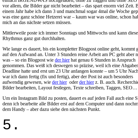
einfach IRGENDWAS hochgeladen, ohne zu Taggen und ohne SEO 
vor allem, die Bilder gar nicht bearbeitet – das spart enorm viel Zeit. 
einem Jahr habe ich dann 3 und manchmal sogar 4mal die Woche gepo
was eine ganz schöne Hetzerei war – kaum war was online, schon ha
mich an das nächste setzen müssen.
Mittlerweile poste ich immer Sonntags und Mittwochs und kann dies
Rhythmus ganz gut durchhalten.
Wie lange es dauert, bis ein kompletter Blogpost online geht, kommt 
auf den Aufwand an. Unter 3 Stunden reine Arbeit am PC geht aber n
was – so ein Blogpost wie
der hier
hat genau 6 Stunden in Anspruch
genommen. Das weiß ich deswegen so präzise, weil ich eine Abgabe
Deadline hatte und erst um 23 Uhr anfangen konnte – um 5 Uhr Nach
war ich dann fertig (fix und fertig), aber der Post ist auch besonders
aufwendig gewesen, wie
der hier
oder
der hier
z. B. auch. Recherchi
Bilder bearbeiten, Layout festlegen, Texte schreiben, Taggen, SEO
Um ein Instagram Bild zu posten, dauert es auf jeden Fall auch eine S
denn ich bearbeite alle Bilder erst auf dem Computer und dann nochm
dem Handy – aber dazu siehe den nächsten Punkt.
5.