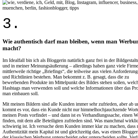
3.
Wie authentisch darf man bleiben, wenn man Werbu
macht?
Im Idealfall bin ich als Bloggerin natürlich ganz frei in der Bildgestal
und in meiner Meinungsäußerung – allerdings haben ganz viele Firm
mittlerweile richtige „Briefings“, die teilweise aus vielen Anforderun
und Richtlinien bestehen. Man bekommt z. B. gesagt, dass die zu
bewerbenden Produkte im Mittelpunkt des Bildes stehen sollen, welc
Hashtags man verwenden soll und welche Informationen über das Pr
man einbauen soll.
Mit meinen Bildern sind alle Kunden immer sehr zufrieden, aber ab u
kommt es vor, dass ein Kunde nicht nur himmelhochjauchzende Wort
meinen Posts vorfindet – und dann ist es Verhandlungssache, einen 
finden, mit dem alle Beteiligten zufrieden sind. Was manchmal wirkli
schwierig ist. Ich versuche dem Kunden immer klar zu machen, dass
Authentizität mein Kapital ist und gleichzeitig das, was einen Blogge
der klassischen Werbung unterscheidet oder unterscheiden sollte. Verl