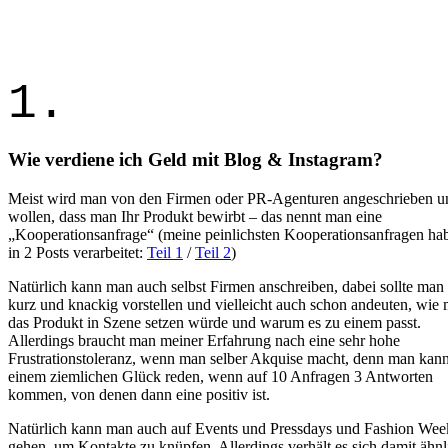
1.
Wie verdiene ich Geld mit Blog & Instagram?
Meist wird man von den Firmen oder PR-Agenturen angeschrieben u
wollen, dass man Ihr Produkt bewirbt – das nennt man eine
„Kooperationsanfrage“ (meine peinlichsten Kooperationsanfragen hab
in 2 Posts verarbeitet:
Teil 1
/
Teil 2
)
Natürlich kann man auch selbst Firmen anschreiben, dabei sollte man 
kurz und knackig vorstellen und vielleicht auch schon andeuten, wie
das Produkt in Szene setzen würde und warum es zu einem passt.
Allerdings braucht man meiner Erfahrung nach eine sehr hohe
Frustrationstoleranz, wenn man selber Akquise macht, denn man kan
einem ziemlichen Glück reden, wenn auf 10 Anfragen 3 Antworten
kommen, von denen dann eine positiv ist.
Natürlich kann man auch auf Events und Pressdays und Fashion Wee
gehen, um Kontakte zu knüpfen. Allerdings verhält es sich damit ähnl