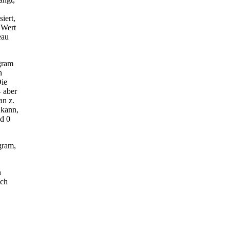
iert,
 Wert
eau
gram
h
Die
– aber
an z.
 kann,
d 0
gram,
n
ich