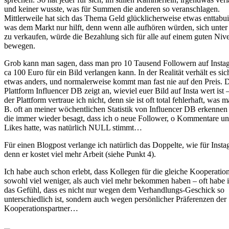
und keiner wusste, was für Summen die anderen so veranschlagen.
Mittlerweile hat sich das Thema Geld glücklicherweise etwas enttabuis
was dem Markt nur hilft, denn wenn alle aufhören würden, sich unter
zu verkaufen, würde die Bezahlung sich für alle auf einem guten Niv
bewegen.
Grob kann man sagen, dass man pro 10 Tausend Followern auf Insta
ca 100 Euro für ein Bild verlangen kann. In der Realität verhält es sic
etwas anders, und normalerweise kommt man fast nie auf den Preis. 
Plattform Influencer DB zeigt an, wieviel euer Bild auf Insta wert ist 
der Plattform vertraue ich nicht, denn sie ist oft total fehlerhaft, was m
B. oft an meiner wöchentlichen Statistik von Influencer DB erkennen
die immer wieder besagt, dass ich o neue Follower, o Kommentare un
Likes hatte, was natürlich NULL stimmt…
Für einen Blogpost verlange ich natürlich das Doppelte, wie für Insta
denn er kostet viel mehr Arbeit (siehe Punkt 4).
Ich habe auch schon erlebt, dass Kollegen für die gleiche Kooperatio
sowohl viel weniger, als auch viel mehr bekommen haben – oft habe 
das Gefühl, dass es nicht nur wegen dem Verhandlungs-Geschick so
unterschiedlich ist, sondern auch wegen persönlicher Präferenzen der
Kooperationspartner…