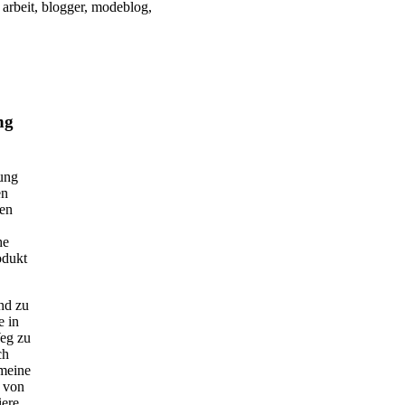
ng
tung
en
gen
he
odukt
nd zu
e in
Weg zu
ch
 meine
r von
iere