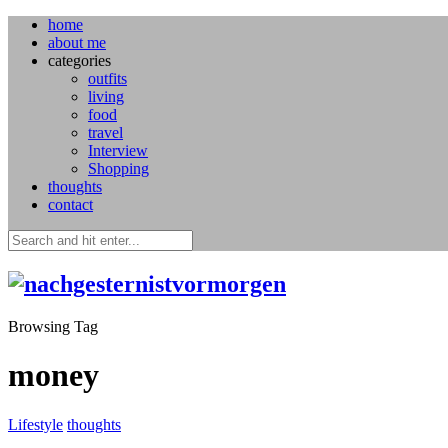
home
about me
categories
outfits
living
food
travel
Interview
Shopping
thoughts
contact
Browsing Tag
money
Lifestyle
thoughts