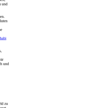
m und
en.
luten
ne
habi
s,
mir
ich und
eld zu
angt,