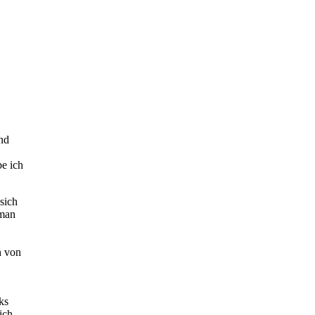
nd
e ich
sich
 man
n von
ks
ich,