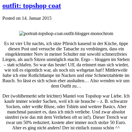
outfit: topshop coat
Posted on 14. Januar 2015
Es ist vier Uhr nachts, ich sitze Pfirsich kauend in der Küche, tippe
diesen Post und versuche die Tatsache zu verdrängen, dass ein
eingeklemmter Nerv in meiner Schulter mir sowohl schmerzfreies
Liegen, als auch Sitzen unmöglich macht. Ergo – bloggen im Stehen
– statt schlafen. So war das heute! Uff, da erinnert man sich wieder,
wie toll es eigentlich war, als noch nix wehgetan hat!! Mittlerweile
habe ich eine Rotlichtlampe im Nacken und eine Schmerztablette im
Bauch. So lässt es sich schon eher aushalten… Also wenden wir uns
dem Outfit zu…
Der (wohlbemerkt sehr leichter) Mantel von Topshop war Liebe. Ich
kaufe immer wieder Sachen, weil ich sie brauche – z. B. schwarze
Socken, oder weiße Bluse, oder Tshirts und weitere Basics. Aber
manchmal passiert es, dass ich mich verliebe. Und zwar absolut
sinnfrei (wie das mit dem Verlieben oft so ist!). Dieser Trench war
zwar um 50% reduziert, kostete aber immer noch stolze 50 Euro.
Aber es ging nicht anders! Der ist einfach zuuuu schön ^^