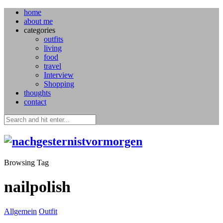
home
about me
categories
outfits
living
food
travel
Interview
Shopping
thoughts
contact
Browsing Tag
nailpolish
Allgemein
Outfit