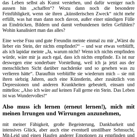
das Leben selbst als Kunst verstehen, und dafür weniger nach
aussen hin „schaffen“? Wozu dann noch die besondere
Feinfühligkeit, wenn sie ihren „künstlerischen Zweck“ nicht mehr
erfüllt, was hat man dann noch davon, außer einer ständigen Fülle
an Eindrücken, Bildern und damit verbundenen tiefen Gefühlen?
Wohin kanalisiert man das alles?
Eine weise Frau und gute Freundin meinte einmal zu mir „Wärst du
lieber ein Stein, der nichts empfindet?“ – und war etwas verblüfft,
als ich lapidar meinte „Ja, warum nicht? Wenn ich nichts empfinden
würde, wäre mir ja auch egal, dass ich nichts empfinde. Es ist nur
deswegen eine sonderbare Vorstellung, weil ich ja jetzt aus der
menschlichen Sicht darüber nachdenke und so gesehen was zu
verlieren hätte“. Daraufhin verblüffte sie wiederum mich – sie mit
ihren siebzig Jahren, auch eine Künstlerin, aber zusätzlich von
Depressionen und anderen Krankheiten gebeutelt, einsam und
mittellos: „Also ich wäre auf keinen Fall gerne ein Stein. Das Leben
ist was Wundervolles!“
Also muss ich lernen (erneut lernen!), mich mit
meinen Irrungen und Wirrungen anzunehmen,
mit meiner Fähigkeit, große Begeisterung, Dankbarkeit und
intensives Glück, aber auch eine eventuell unstillbare Sehnsucht,
Mit-Leid und einen Haufen anderer Emotionen zu empfinden und