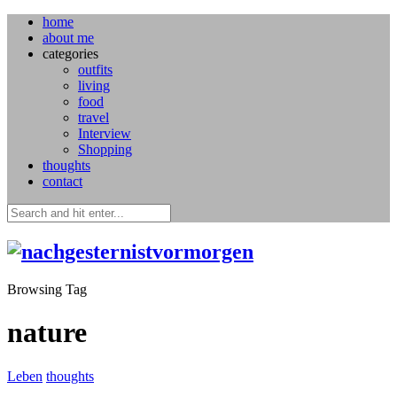
home
about me
categories
outfits
living
food
travel
Interview
Shopping
thoughts
contact
Browsing Tag
nature
Leben
thoughts