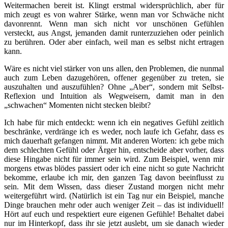
Weitermachen bereit ist. Klingt erstmal widersprüchlich, aber für
mich zeugt es von wahrer Stärke, wenn man vor Schwäche nicht
davonrennt. Wenn man sich nicht vor unschönen Gefühlen
versteckt, aus Angst, jemanden damit runterzuziehen oder peinlich
zu berühren. Oder aber einfach, weil man es selbst nicht ertragen
kann.
Wäre es nicht viel stärker von uns allen, den Problemen, die nunmal
auch zum Leben dazugehören, offener gegenüber zu treten, sie
auszuhalten und auszufühlen? Ohne „Aber“, sondern mit Selbst-
Reflexion und Intuition als Wegweisern, damit man in den
„schwachen“ Momenten nicht stecken bleibt?
Ich habe für mich entdeckt: wenn ich ein negatives Gefühl zeitlich
beschränke, verdränge ich es weder, noch laufe ich Gefahr, dass es
mich dauerhaft gefangen nimmt. Mit anderen Worten: ich gebe mich
dem schlechten Gefühl oder Ärger hin, entscheide aber vorher, dass
diese Hingabe nicht für immer sein wird. Zum Beispiel, wenn mir
morgens etwas blödes passiert oder ich eine nicht so gute Nachricht
bekomme, erlaube ich mir, den ganzen Tag davon beeinflusst zu
sein. Mit dem Wissen, dass dieser Zustand morgen nicht mehr
weitergeführt wird. (Natürlich ist ein Tag nur ein Beispiel, manche
Dinge brauchen mehr oder auch weniger Zeit – das ist individuell!
Hört auf euch und respektiert eure eigenen Gefühle! Behaltet dabei
nur im Hinterkopf, dass ihr sie jetzt auslebt, um sie danach wieder