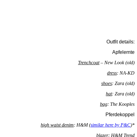
Outfit details:
Apfelernte
Trenchcoat
– New Look (old)
dress
: NA-KD
shoes
: Zara (old)
hat
: Zara (old)
bag
: The Kooples
Pferdekoppel
high waist denim
: H&M (
similar here by P&C
)*
blazer
: H&M Trend