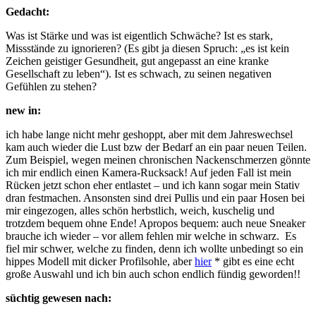
Gedacht:
Was ist Stärke und was ist eigentlich Schwäche? Ist es stark,
Missstände zu ignorieren? (Es gibt ja diesen Spruch: „es ist kein
Zeichen geistiger Gesundheit, gut angepasst an eine kranke
Gesellschaft zu leben“). Ist es schwach, zu seinen negativen
Gefühlen zu stehen?
new in:
ich habe lange nicht mehr geshoppt, aber mit dem Jahreswechsel
kam auch wieder die Lust bzw der Bedarf an ein paar neuen Teilen.
Zum Beispiel, wegen meinen chronischen Nackenschmerzen gönnte
ich mir endlich einen Kamera-Rucksack! Auf jeden Fall ist mein
Rücken jetzt schon eher entlastet – und ich kann sogar mein Stativ
dran festmachen. Ansonsten sind drei Pullis und ein paar Hosen bei
mir eingezogen, alles schön herbstlich, weich, kuschelig und
trotzdem bequem ohne Ende! Apropos bequem: auch neue Sneaker
brauche ich wieder – vor allem fehlen mir welche in schwarz. Es
fiel mir schwer, welche zu finden, denn ich wollte unbedingt so ein
hippes Modell mit dicker Profilsohle, aber
hier
* gibt es eine echt
große Auswahl und ich bin auch schon endlich fündig geworden!!
süchtig gewesen nach: