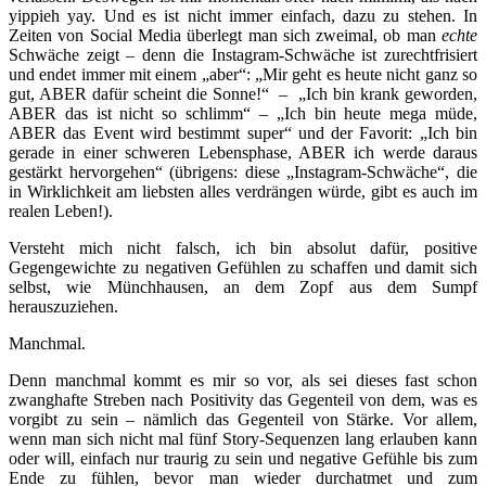
yippieh yay. Und es ist nicht immer einfach, dazu zu stehen. In
Zeiten von Social Media überlegt man sich zweimal, ob man
echte
Schwäche zeigt – denn die Instagram-Schwäche ist zurechtfrisiert
und endet immer mit einem „aber“: „Mir geht es heute nicht ganz so
gut, ABER dafür scheint die Sonne!“ – „Ich bin krank geworden,
ABER das ist nicht so schlimm“ – „Ich bin heute mega müde,
ABER das Event wird bestimmt super“ und der Favorit: „Ich bin
gerade in einer schweren Lebensphase, ABER ich werde daraus
gestärkt hervorgehen“ (übrigens: diese „Instagram-Schwäche“, die
in Wirklichkeit am liebsten alles verdrängen würde, gibt es auch im
realen Leben!).
Versteht mich nicht falsch, ich bin absolut dafür, positive
Gegengewichte zu negativen Gefühlen zu schaffen und damit sich
selbst, wie Münchhausen, an dem Zopf aus dem Sumpf
herauszuziehen.
Manchmal.
Denn manchmal kommt es mir so vor, als sei dieses fast schon
zwanghafte Streben nach Positivity das Gegenteil von dem, was es
vorgibt zu sein – nämlich das Gegenteil von Stärke. Vor allem,
wenn man sich nicht mal fünf Story-Sequenzen lang erlauben kann
oder will, einfach nur traurig zu sein und negative Gefühle bis zum
Ende zu fühlen, bevor man wieder durchatmet und zum