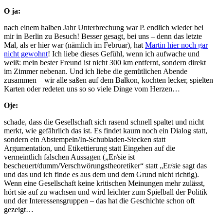
O ja:
nach einem halben Jahr Unterbrechung war P. endlich wieder bei
mir in Berlin zu Besuch! Besser gesagt, bei uns – denn das letzte
Mal, als er hier war (nämlich im Februar), hat
Martin hier noch gar
nicht gewohnt
! Ich liebe dieses Gefühl, wenn ich aufwache und
weiß: mein bester Freund ist nicht 300 km entfernt, sondern direkt
im Zimmer nebenan. Und ich liebe die gemütlichen Abende
zusammen – wir alle saßen auf dem Balkon, kochten lecker, spielten
Karten oder redeten uns so so viele Dinge vom Herzen…
Oje:
schade, dass die Gesellschaft sich rasend schnell spaltet und nicht
merkt, wie gefährlich das ist. Es findet kaum noch ein Dialog statt,
sondern ein Abstempeln/In-Schubladen-Stecken statt
Argumentation, und Etikettierung statt Eingehen auf die
vermeintlich falschen Aussagen („Er/sie ist
bescheuert/dumm/Verschwörungstheoretiker“ statt „Er/sie sagt das
und das und ich finde es aus dem und dem Grund nicht richtig).
Wenn eine Gesellschaft keine kritischen Meinungen mehr zulässt,
hört sie auf zu wachsen und wird leichter zum Spielball der Politik
und der Interessensgruppen – das hat die Geschichte schon oft
gezeigt…