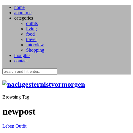
home
about me
categories
outfits
living
food
travel
Interview
Shopping
thoughts
contact
Browsing Tag
newpost
Leben
Outfit