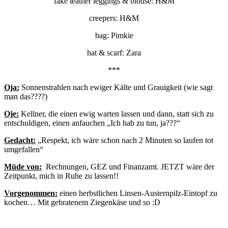
fake leather leggings & blouse: H&M
creepers: H&M
bag: Pimkie
hat & scarf: Zara
***
Oja:
Sonnenstrahlen nach ewiger Kälte und Grauigkeit (wie sagt
man das????)
Oje:
Kellner, die einen ewig warten lassen und dann, statt sich zu
entschuldigen, einen anfauchen „Ich hab zu tun, ja???“
Gedacht:
„Respekt, ich wäre schon nach 2 Minuten so laufen tot
umgefallen“
Müde von:
Rechnungen, GEZ und Finanzamt. JETZT wäre der
Zeitpunkt, mich in Ruhe zu lassen!!
Vorgenommen:
einen herbstlichen Linsen-Austernpilz-Eintopf zu
kochen… Mit gebratenem Ziegenkäse und so :D