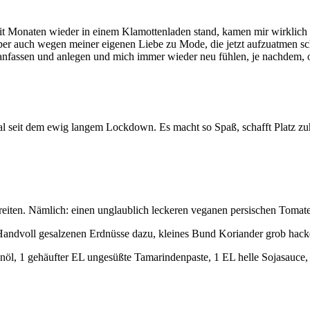
 seit Monaten wieder in einem Klamottenladen stand, kamen mir wirklic
ber auch wegen meiner eigenen Liebe zu Mode, die jetzt aufzuatmen sc
anfassen und anlegen und mich immer wieder neu fühlen, je nachdem, ob
 seit dem ewig langem Lockdown. Es macht so Spaß, schafft Platz zuha
eiten. Nämlich: einen unglaublich leckeren veganen persischen Tomat
Handvoll gesalzenen Erdnüsse dazu, kleines Bund Koriander grob hacke
nöl, 1 gehäufter EL ungesüßte Tamarindenpaste, 1 EL helle Sojasauce, 