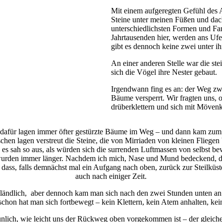
Mit einem aufgeregten Gefühl des A
Steine unter meinen Füßen und dacht
unterschiedlichsten Formen und Far
Jahrtausenden hier, werden ans Ufer
gibt es dennoch keine zwei unter ih
An einer anderen Stelle war die st
sich die Vögel ihre Nester gebaut.
Irgendwann fing es an: der Weg z
Bäume versperrt. Wir fragten uns,
drüberklettern und sich mit Mövenko
afür lagen immer öfter gestürzte Bäume im Weg – und dann kam zum er
hen lagen verstreut die Steine, die von Mirriaden von kleinen Fliegen 
es sah so aus, als würden sich die surrenden Luftmassen von selbst 
 wurden immer länger. Nachdem ich mich, Nase und Mund bedeckend, dami
, dass, falls demnächst mal ein Aufgang nach oben, zurück zur Steilkü
auch nach einiger Zeit.
ländlich, aber dennoch kam man sich nach den zwei Stunden unten an d
schon hat man sich fortbewegt – kein Klettern, kein Atem anhalten, k
aunlich, wie leicht uns der Rückweg oben vorgekommen ist – der gleiche