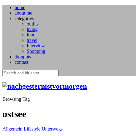
home
about me
categories
outfits
living
food
travel
Interview
Shopping
thoughts
contact
Browsing Tag
ostsee
Allgemein
Lifestyle
Unterwegs