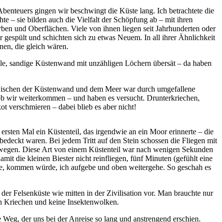
benteuers gingen wir beschwingt die Küste lang. Ich betrachtete die
e – sie bilden auch die Vielfalt der Schöpfung ab – mit ihren
ben und Oberflächen. Viele von ihnen liegen seit Jahrhunderten oder
 gespült und schichten sich zu etwas Neuem. In all ihrer Ähnlichkeit
nen, die gleich wären.
eile, sandige Küstenwand mit unzähligen Löchern übersät – da haben
wischen der Küstenwand und dem Meer war durch umgefallene
 ob wir weiterkommen – und haben es versucht. Drunterkriechen,
t verschmieren – dabei blieb es aber nicht!
sten Mal ein Küstenteil, das irgendwie an ein Moor erinnerte – die
bedeckt waren. Bei jedem Tritt auf den Stein schossen die Fliegen mit
bewegen. Diese Art von einem Küstenteil war nach wenigen Sekunden
t die kleinen Biester nicht reinfliegen, fünf Minuten (gefühlt eine
ste, kommen würde, ich aufgebe und oben weitergehe. So geschah es
er Felsenküste wie mitten in der Zivilisation vor. Man brauchte nur
ein Kriechen und keine Insektenwolken.
 Weg, der uns bei der Anreise so lang und anstrengend erschien.